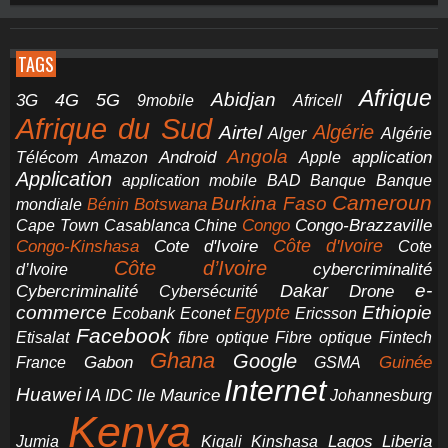
TAGS
Afrique
5G
Abidjan
4G
3G
Africell
9mobile
Afrique du Sud
Airtel
Algérie
Alger
Algérie
Angola
application
Android
Télécom
Amazon
Apple
Application
application mobile
BAD
Banque
Banque
Cameroun
Burkina Faso
Botswana
mondiale
Bénin
Congo-Brazzaville
Chine
Congo
Cape Town
Casablanca
Cote d'Ivoire
Côte d'Ivoire
Congo-Kinshasa
Cote
Côte d’Ivoire
cybercriminalité
d’Ivoire
e-
Dakar
Cybercriminalité
Cybersécurité
Drone
commerce
Ethiopie
Egypte
Ericsson
Ecobank
Econet
Facebook
Etisalat
fibre optique
Fibre optique
Fintech
Ghana
Google
Gabon
Guinée
France
GSMA
Internet
Huawei
IA
Ile Maurice
IDC
Johannesburg
Kenya
Jumia
Lagos
Liberia
Kigali
Kinshasa