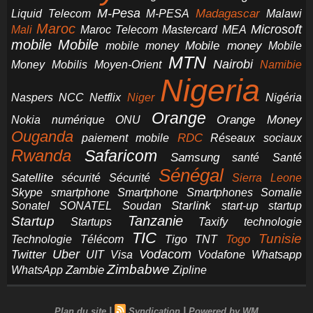
M-Pesa
Madagascar
Liquid Telecom
M-PESA
Malawi
Maroc
Microsoft
Mali
Maroc Telecom
Mastercard
MEA
mobile
Mobile
Mobile money
Mobile
mobile money
MTN
Nairobi
Money
Mobilis
Moyen-Orient
Namibie
Nigeria
NCC
Naspers
Netflix
Niger
Nigéria
Orange
Orange Money
Nokia
numérique
ONU
Ouganda
RDC
paiement mobile
Réseaux sociaux
Rwanda
Safaricom
Samsung
santé
Santé
Sénégal
Satellite
sécurité
Sécurité
Sierra Leone
smartphone
Smartphones
Skype
Smartphone
Somalie
Starlink
start-up
startup
Sonatel
SONATEL
Soudan
Tanzanie
Startup
technologie
Startups
Taxify
TIC
Tunisie
Technologie
Télécom
Tigo
Togo
TNT
Uber
Vodacom
Twitter
UIT
Visa
Vodafone
Whatsapp
Zimbabwe
Zambie
WhatsApp
Zipline
|
|
Plan du site
Syndication
Powered by WM