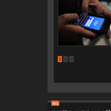
1
2
3
TAGS