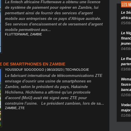
La fintech africaine Flutterwave a obtenu une licence
LES 
de système de paiement pour opérer en Zambie, lui
Le Sé
permettant ainsi de fournir des services d'argent
africa
mobile aux entreprises de ce pays d'Afrique australe.
05/08
Ses services d'encaissement et de versement d'argent
mobile permettront aux...
Le Ni
FLUTTERWAVE
,
ZAMBIE
finan
jeune
04/08
Le Rw
NE DE SMARTPHONES EN ZAMBIE
parten
03/08
YOUSSOUF SOGODOGO
| 08/10/2023
|
TECHNOLOGIE
Le fabricant international de télécommunications ZTE
Wema 
envisage d'ouvrir une usine de smartphones en
fauss
Zambie, selon le président du pays, Hakainde
banca
Hichilema. Hichilema a affirmé qu'un protocole
02/08
d'accord (MoU) avait été signé avec ZTE pour
construire l'usine. Le président zambien, lors de sa...
Vodac
ZAMBIE
,
ZTE
major
01/08