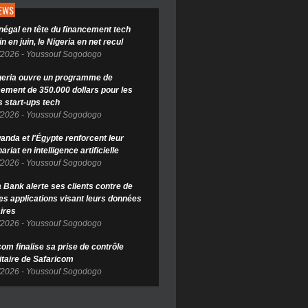
NEWS
négal en tête du financement tech
in en juin, le Nigeria en net recul
/2026
-
Youssouf Sogodogo
geria ouvre un programme de
cement de 350.000 dollars pour les
s start-ups tech
/2026
-
Youssouf Sogodogo
anda et l'Égypte renforcent leur
ariat en intelligence artificielle
/2026
-
Youssouf Sogodogo
Bank alerte ses clients contre de
es applications visant leurs données
ires
/2026
-
Youssouf Sogodogo
om finalise sa prise de contrôle
itaire de Safaricom
/2026
-
Youssouf Sogodogo