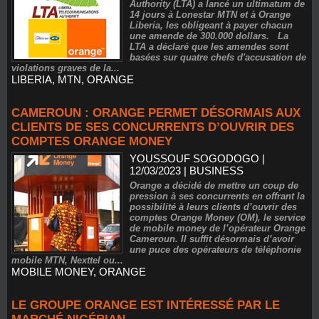
Authority (LTA) a lancé un ultimatum de
14 jours à Lonestar MTN et à Orange
Liberia, les obligeant à payer chacun
une amende de 300.000 dollars. La
LTA a déclaré que les amendes sont
basées sur quatre chefs d'accusation de
violations graves de la...
LIBERIA
,
MTN
,
ORANGE
CAMEROUN : ORANGE PERMET DÉSORMAIS AUX
CLIENTS DE SES CONCURRENTS D’OUVRIR DES
COMPTES ORANGE MONEY
YOUSSOUF SOGODOGO
|
12/03/2023
|
BUSINESS
Orange a décidé de mettre un coup de
pression à ses concurrents en offrant la
possibilité à leurs clients d’ouvrir des
comptes Orange Money (OM), le service
de mobile money de l’opérateur Orange
Cameroun. Il suffit désormais d’avoir
une puce des opérateurs de téléphonie
mobile MTN, Nexttel ou...
MOBILE MONEY
,
ORANGE
LE GROUPE ORANGE EST INTÉRESSÉ PAR LE