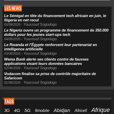
LES NEWS
Le Sénégal en tête du financement tech africain en juin, le
Nigeria en net recul
Youssouf Sogodogo
05/08/2026
-
Le Nigeria ouvre un programme de financement de 350.000
dollars pour les jeunes start-ups tech
Youssouf Sogodogo
04/08/2026
-
Le Rwanda et l'Égypte renforcent leur partenariat en
intelligence artificielle
Youssouf Sogodogo
03/08/2026
-
Wema Bank alerte ses clients contre de fausses
applications visant leurs données bancaires
Youssouf Sogodogo
02/08/2026
-
Vodacom finalise sa prise de contrôle majoritaire de
Safaricom
Youssouf Sogodogo
01/08/2026
-
TAGS
Afrique
5G
Abidjan
4G
3G
Africell
9mobile