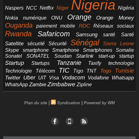
Nigeria
NCC
Naspers
Netflix
Niger
Nigéria
Orange
Orange Money
Nokia
numérique
ONU
Ouganda
RDC
paiement mobile
Réseaux sociaux
Rwanda
Safaricom
Samsung
santé
Santé
Sénégal
Satellite
sécurité
Sécurité
Sierra Leone
smartphone
Smartphones
Skype
Smartphone
Somalie
Starlink
start-up
startup
Sonatel
SONATEL
Soudan
Tanzanie
Startup
technologie
Startups
Taxify
TIC
Tunisie
Technologie
Télécom
Tigo
Togo
TNT
Uber
Vodacom
Twitter
UIT
Visa
Vodafone
Whatsapp
Zimbabwe
Zambie
WhatsApp
Zipline
|
|
Plan du site
Syndication
Powered by WM