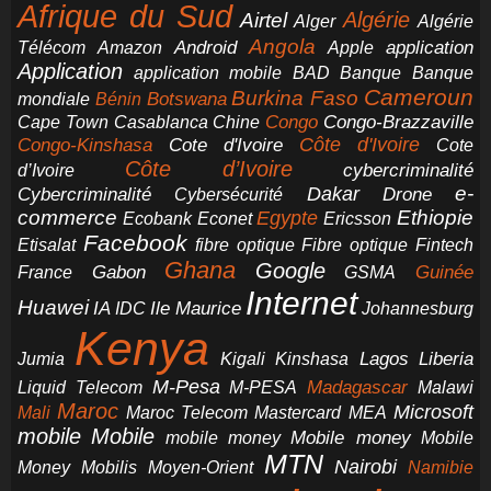
Afrique du Sud
Airtel
Algérie
Alger
Algérie
Angola
application
Android
Télécom
Amazon
Apple
Application
application mobile
BAD
Banque
Banque
Cameroun
Burkina Faso
Botswana
mondiale
Bénin
Congo-Brazzaville
Chine
Congo
Cape Town
Casablanca
Cote d'Ivoire
Côte d'Ivoire
Congo-Kinshasa
Cote
Côte d’Ivoire
cybercriminalité
d’Ivoire
e-
Dakar
Cybercriminalité
Cybersécurité
Drone
commerce
Ethiopie
Egypte
Ericsson
Ecobank
Econet
Facebook
Etisalat
fibre optique
Fibre optique
Fintech
Ghana
Google
Gabon
Guinée
France
GSMA
Internet
Huawei
IA
Ile Maurice
IDC
Johannesburg
Kenya
Jumia
Lagos
Liberia
Kigali
Kinshasa
M-Pesa
Madagascar
Liquid Telecom
M-PESA
Malawi
Maroc
Microsoft
Mali
Maroc Telecom
Mastercard
MEA
mobile
Mobile
Mobile money
Mobile
mobile money
MTN
Nairobi
Money
Mobilis
Moyen-Orient
Namibie