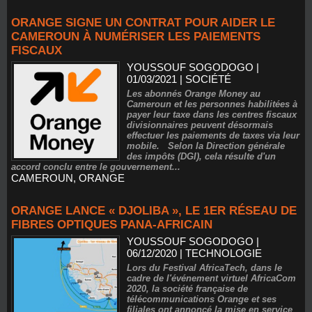
ORANGE SIGNE UN CONTRAT POUR AIDER LE
CAMEROUN À NUMÉRISER LES PAIEMENTS
FISCAUX
YOUSSOUF SOGODOGO
|
01/03/2021
|
SOCIÉTÉ
Les abonnés Orange Money au
Cameroun et les personnes habilitées à
payer leur taxe dans les centres fiscaux
divisionnaires peuvent désormais
effectuer les paiements de taxes via leur
mobile. Selon la Direction générale
des impôts (DGI), cela résulte d'un
accord conclu entre le gouvernement...
CAMEROUN
,
ORANGE
ORANGE LANCE « DJOLIBA », LE 1ER RÉSEAU DE
FIBRES OPTIQUES PANA-AFRICAIN
YOUSSOUF SOGODOGO
|
06/12/2020
|
TECHNOLOGIE
Lors du Festival AfricaTech, dans le
cadre de l'événement virtuel AfricaCom
2020, la société française de
télécommunications Orange et ses
filiales ont annoncé la mise en service