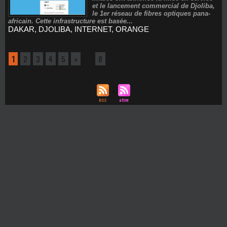
et le lancement commercial de Djoliba,
le 1er réseau de fibres optiques pana-
africain. Cette infrastructure est basée...
DAKAR
,
DJOLIBA
,
INTERNET
,
ORANGE
1
2
3
4
5
»
...
8