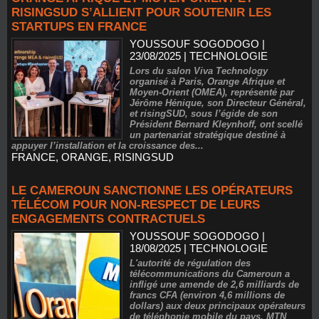
RISINGSUD S’ALLIENT POUR SOUTENIR LES
STARTUPS EN FRANCE
YOUSSOUF SOGODOGO
|
23/08/2025
|
TECHNOLOGIE
Lors du salon Viva Technology
organisé à Paris, Orange Afrique et
Moyen-Orient (OMEA), représenté par
Jérôme Hénique, son Directeur Général,
et risingSUD, sous l’égide de son
Président Bernard Kleynhoff, ont scellé
un partenariat stratégique destiné à
appuyer l’installation et la croissance des...
FRANCE
,
ORANGE
,
RISINGSUD
LE CAMEROUN SANCTIONNE LES OPÉRATEURS
TÉLÉCOM POUR NON-RESPECT DE LEURS
ENGAGEMENTS CONTRACTUELS
YOUSSOUF SOGODOGO
|
18/08/2025
|
TECHNOLOGIE
L'autorité de régulation des
télécommunications du Cameroun a
infligé une amende de 2,6 milliards de
francs CFA (environ 4,6 millions de
dollars) aux deux principaux opérateurs
de téléphonie mobile du pays, MTN