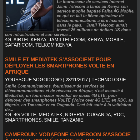
Le fournisseur de services Internet
Jamii Telecom a lancé au Kenya son
service mobile baptisé Faiba 4G Mobile,
ce qui en fait le 5ème opérateur de
télécommunications à être licencié
dans le pays. Jamii Telecom aurait
investi 25 millions de dollars US dans
son infrastructure et son service...
4G
,
AIRTEL KENYA
,
JAMII TELECOM
,
KENYA
,
MOBILE
,
SAFARICOM
,
TELKOM KENYA
SMILE ET MEDIATEK S’ASSOCIENT POUR
DÉPLOYER LES SMARTPHONES VOLTE EN
AFRIQUE
YOUSSOUF SOGODOGO
| 28/11/2017
|
TECHNOLOGIE
Smile Communications, fournisseur de services de
télécommunications et de réseaux en Afrique, s'est associé à
MediaTek, un fournisseur mondial de puces 4G LTE, pour
déployer des smartphones VoLTE (Voice over 4G LTE) en RDC, au
Nigeria, en Tanzanie et en Ouganda. Ceci fait suite à la validation
de...
4G
,
4G VOLTE
,
MEDIATEK
,
NIGERIA
,
OUGANDA
,
RDC
,
SMARTPHONES
,
SMILE
,
TANZANIE
CAMEROUN: VODAFONE CAMEROON S'ASSOCIE