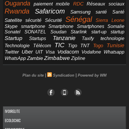
Ouganda
RDC
paiement mobile
Réseaux sociaux
Rwanda
Safaricom
Samsung
santé
Santé
Sénégal
Satellite
sécurité
Sécurité
Sierra Leone
smartphone
Smartphones
Skype
Smartphone
Somalie
Starlink
start-up
startup
Sonatel
SONATEL
Soudan
Tanzanie
Startup
technologie
Startups
Taxify
TIC
Tunisie
Technologie
Télécom
Tigo
Togo
TNT
Uber
Vodacom
Twitter
UIT
Visa
Vodafone
Whatsapp
Zimbabwe
Zambie
WhatsApp
Zipline
|
|
Plan du site
Syndication
Powered by WM
IVOIRELITE
ECOLOCHIC