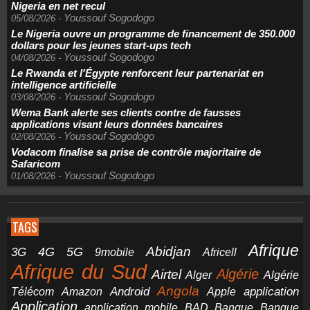
Nigeria en net recul
Youssouf Sogodogo
05/08/2026
-
Le Nigeria ouvre un programme de financement de 350.000
dollars pour les jeunes start-ups tech
Youssouf Sogodogo
04/08/2026
-
Le Rwanda et l'Égypte renforcent leur partenariat en
intelligence artificielle
Youssouf Sogodogo
03/08/2026
-
Wema Bank alerte ses clients contre de fausses
applications visant leurs données bancaires
Youssouf Sogodogo
02/08/2026
-
Vodacom finalise sa prise de contrôle majoritaire de
Safaricom
Youssouf Sogodogo
01/08/2026
-
TAGS
Afrique
5G
Abidjan
4G
3G
Africell
9mobile
Afrique du Sud
Airtel
Algérie
Alger
Algérie
Angola
application
Android
Télécom
Amazon
Apple
Application
application mobile
BAD
Banque
Banque