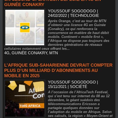
GUINÉE CONAKRY
YOUSSOUF SOGODOGO
|
24/02/2022
|
TECHNOLOGIE
Après Orange, c’est au tour de MTN
d’obtenir une licence 4G en Guinée
(Conakry), ce qui renforcera la
concurrence en matière de haut débit
mobile. Continent « mobile first »,
l’Afrique ne dispose pas toujours des
dernières générations de réseaux
cellulaires notamment ceux offrant les...
4G
,
GUINÉE CONAKRY
,
MTN
​L’AFRIQUE SUB-SAHARIENNE DEVRAIT COMPTER
PLUS D’UN MILLIARD D’ABONNEMENTS AU
MOBILE EN 2025
YOUSSOUF SOGODOGO
|
15/11/2021
|
SOCIÉTÉ
A l’occasion de l’AfricaTech Festival,
qui s’est tenu sur internet du 08 au 12
décembre, le géant suédois des
télécommunications Ericsson a
partagée quelques données sur
l’adoption du mobile en Afrique. Selon
ses calculs, la région « Moyen-Orient et