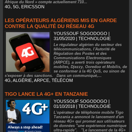
Afrique du Nord » compte actuellement 710...
4G
,
5G
,
ERICSSON
LES OPÉRATEURS ALGÉRIENS MIS EN GARDE
CONTRE LA QUALITÉ DU RÉSEAU 4G
YOUSSOUF SOGODOGO
|
31/05/2020
|
TECHNOLOGIE
Le régulateur algérien du secteur des
télécommunications, l'Autorité de
Régulation des Postes et des
Communications Electroniques
(ARPCE), a averti trois opérateurs
mobiles, Djezzy, Ooredoo et Mobilis, de
se conformer à la 4G QoS, ou sinon de
s'exposer à des sanctions. Dans un communiqué,...
4G
,
ALGÉRIE
,
ARPCE
,
TÉLÉCOM
TIGO LANCE LA 4G+ EN TANZANIE
YOUSSOUF SOGODOGO
|
01/10/2018
|
TECHNOLOGIE
L'opérateur de téléphonie mobile Tigo
Tanzania a annoncé le lancement d'un
réseau 4G+ qui promet aux utilisateurs
de données "une expérience numérique
ultra-rapide". "Le lancement de la 4G+