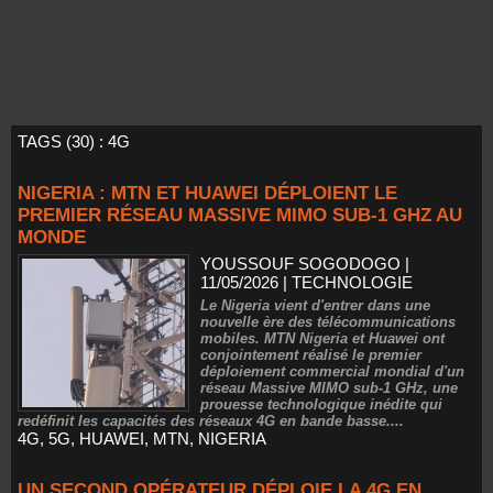
TAGS (30) : 4G
NIGERIA : MTN ET HUAWEI DÉPLOIENT LE
PREMIER RÉSEAU MASSIVE MIMO SUB-1 GHZ AU
MONDE
YOUSSOUF SOGODOGO
|
11/05/2026
|
TECHNOLOGIE
Le Nigeria vient d'entrer dans une
nouvelle ère des télécommunications
mobiles. MTN Nigeria et Huawei ont
conjointement réalisé le premier
déploiement commercial mondial d'un
réseau Massive MIMO sub-1 GHz, une
prouesse technologique inédite qui
redéfinit les capacités des réseaux 4G en bande basse....
4G
,
5G
,
HUAWEI
,
MTN
,
NIGERIA
UN SECOND OPÉRATEUR DÉPLOIE LA 4G EN