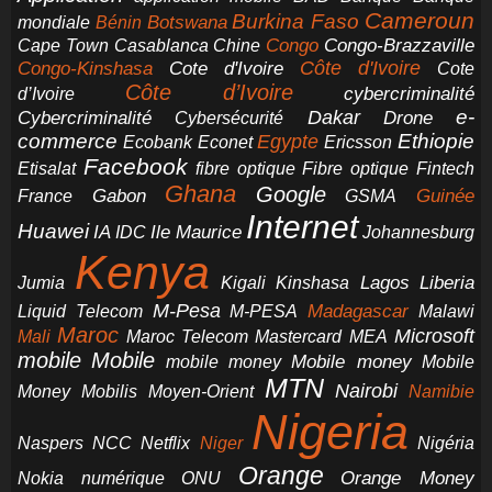
Cameroun
Burkina Faso
Botswana
mondiale
Bénin
Congo-Brazzaville
Chine
Congo
Cape Town
Casablanca
Cote d'Ivoire
Côte d'Ivoire
Congo-Kinshasa
Cote
Côte d’Ivoire
cybercriminalité
d’Ivoire
e-
Dakar
Cybercriminalité
Cybersécurité
Drone
commerce
Ethiopie
Egypte
Ericsson
Ecobank
Econet
Facebook
Etisalat
fibre optique
Fibre optique
Fintech
Ghana
Google
Gabon
Guinée
France
GSMA
Internet
Huawei
IA
Ile Maurice
IDC
Johannesburg
Kenya
Jumia
Lagos
Liberia
Kigali
Kinshasa
M-Pesa
Madagascar
Liquid Telecom
M-PESA
Malawi
Maroc
Microsoft
Mali
Maroc Telecom
Mastercard
MEA
mobile
Mobile
Mobile money
Mobile
mobile money
MTN
Nairobi
Money
Mobilis
Moyen-Orient
Namibie
Nigeria
NCC
Naspers
Netflix
Niger
Nigéria
Orange
Orange Money
Nokia
numérique
ONU