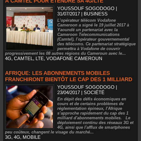
À CAMTEL POUR ÉTENDRE SA 4G/LTE
YOUSSOUF SOGODOGO
|
31/07/2017
|
BUSINESS
L’opérateur télécom Vodafone
Cameroon a signé le 19 juillet 2017 à
Yaoundé un partenariat avec la
Cameroon Telecommunications
(Camtel), l'opérateur gouvernemental
des télécoms. Ce partenariat stratégique
permettra à Vodafone de couvrir
progressivement les 08 autres régions du Cameroun avec le...
4G
,
CAMTEL
,
LTE
,
VODAFONE CAMEROUN
AFRIQUE: LES ABONNEMENTS MOBILES
FRANCHIRONT BIENTÔT LE CAP DES 1 MILLIARD
YOUSSOUF SOGODOGO
|
23/04/2017
|
SOCIÉTÉ
En dépit des défis économiques en
cours et de certains problèmes de
réglementation épineux, l'Afrique
s’approche rapidement du cap des 1
milliard d'abonnements mobiles. Le
déploiement continu des réseaux 3G et
4G, ainsi que l'afflux de smartphones
peu coûteux, changent le visage du marché...
3G
,
4G
,
MOBILE