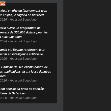
NEWS
négal en tête du financement tech
in en juin, le Nigeria en net recul
/2026
-
Youssouf Sogodogo
geria ouvre un programme de
cement de 350.000 dollars pour les
s start-ups tech
/2026
-
Youssouf Sogodogo
anda et l'Égypte renforcent leur
ariat en intelligence artificielle
/2026
-
Youssouf Sogodogo
Bank alerte ses clients contre de
es applications visant leurs données
ires
/2026
-
Youssouf Sogodogo
om finalise sa prise de contrôle
itaire de Safaricom
/2026
-
Youssouf Sogodogo