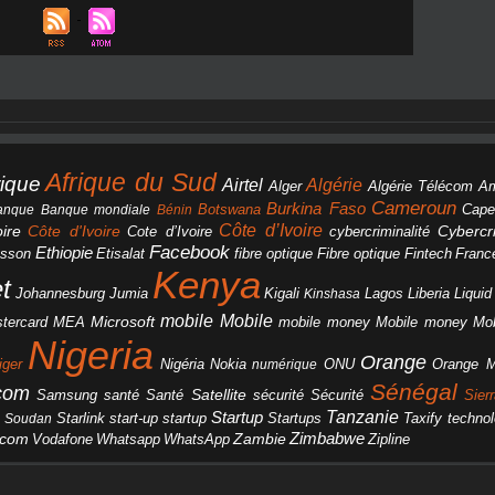
Afrique du Sud
rique
Algérie
Airtel
Alger
Algérie Télécom
A
Cameroun
Burkina Faso
Botswana
anque
Banque mondiale
Bénin
Cape
Côte d’Ivoire
Côte d'Ivoire
ire
cybercriminalité
Cybercri
Cote d’Ivoire
Facebook
Ethiopie
csson
Etisalat
fibre optique
Fibre optique
Fintech
Franc
Kenya
et
Johannesburg
Jumia
Lagos
Liberia
Liqui
Kigali
Kinshasa
mobile
Mobile
Microsoft
tercard
Mobile money
Mo
MEA
mobile money
Nigeria
Orange
Orange 
iger
Nigéria
Nokia
numérique
ONU
Sénégal
icom
Samsung
santé
Satellite
Santé
sécurité
Sécurité
Sier
Tanzanie
Startup
Starlink
start-up
startup
technol
Soudan
Startups
Taxify
Zimbabwe
acom
Vodafone
WhatsApp
Zambie
Whatsapp
Zipline