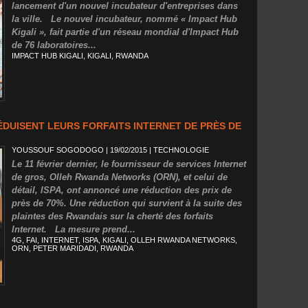
lancement d'un nouvel incubateur d'entreprises dans
la ville. Le nouvel incubateur, nommé « Impact Hub
Kigali », fait partie d'un réseau mondial d'Impact Hub
de 76 laboratoires...
IMPACT HUB KIGALI
,
KIGALI
,
RWANDA
DUISENT LEURS FORFAITS INTERNET DE PRÈS DE
YOUSSOUF SOGODOGO
| 19/02/2015
|
TECHNOLOGIE
Le 11 février dernier, le fournisseur de services Internet
de gros, Olleh Rwanda Networks (ORN), et celui de
détail, ISPA, ont annoncé une réduction des prix de
près de 70%. Une réduction qui survient à la suite des
plaintes des Rwandais sur la cherté des forfaits
Internet. La mesure prend...
4G
,
FAI
,
INTERNET
,
ISPA
,
KIGALI
,
OLLEH RWANDA NETWORKS
,
ORN
,
PETER MARIDADI
,
RWANDA