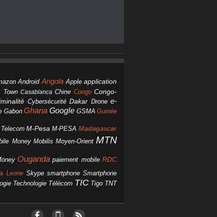
Angola
Android
application
mazon
Apple
Chine
Congo
Congo-
 Town
Casablanca
Dakar
e-
minalité
Cybersécurité
Drone
Ghana
Google
Gabon
GSMA
Guinée
e
M-Pesa
d Telecom
M-PESA
Madagascar
MTN
bile Money
Mobilis
Moyen-Orient
Ouganda
Money
RDC
paiement mobile
smartphone
ra Leone
Skype
Smartphone
TIC
ogie
Technologie
Télécom
Tigo
TNT