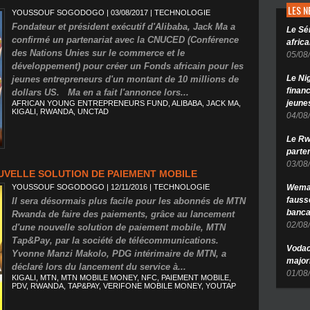
LES 
YOUSSOUF SOGODOGO
| 03/08/2017
|
TECHNOLOGIE
Fondateur et président exécutif d'Alibaba, Jack Ma a
Le Sé
confirmé un partenariat avec la CNUCED (Conférence
africa
des Nations Unies sur le commerce et le
05/08
développement) pour créer un Fonds africain pour les
Le Ni
jeunes entrepreneurs d'un montant de 10 millions de
finan
dollars US. Ma en a fait l'annonce lors...
jeune
AFRICAN YOUNG ENTREPRENEURS FUND
,
ALIBABA
,
JACK MA
,
KIGALI
,
RWANDA
,
UNCTAD
04/08
Le Rw
parten
03/08
VELLE SOLUTION DE PAIEMENT MOBILE
YOUSSOUF SOGODOGO
| 12/11/2016
|
TECHNOLOGIE
Wema 
fauss
Il sera désormais plus facile pour les abonnés de MTN
banca
Rwanda de faire des paiements, grâce au lancement
02/08
d'une nouvelle solution de paiement mobile, MTN
Tap&Pay, par la société de télécommunications.
Vodac
Yvonne Manzi Makolo, PDG intérimaire de MTN, a
major
déclaré lors du lancement du service à...
01/08
KIGALI
,
MTN
,
MTN MOBILE MONEY
,
NFC
,
PAIEMENT MOBILE
,
PDV
,
RWANDA
,
TAP&PAY
,
VERIFONE MOBILE MONEY
,
YOUTAP