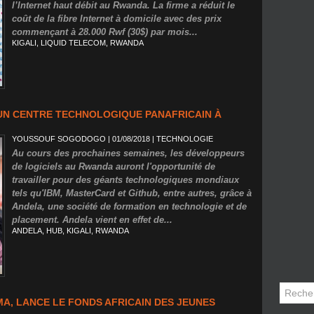
l’Internet haut débit au Rwanda. La firme a réduit le
coût de la fibre Internet à domicile avec des prix
commençant à 28.000 Rwf (30$) par mois...
KIGALI
,
LIQUID TELECOM
,
RWANDA
UN CENTRE TECHNOLOGIQUE PANAFRICAIN À
YOUSSOUF SOGODOGO
| 01/08/2018
|
TECHNOLOGIE
Au cours des prochaines semaines, les développeurs
de logiciels au Rwanda auront l'opportunité de
travailler pour des géants technologiques mondiaux
tels qu'IBM, MasterCard et Github, entre autres, grâce à
Andela, une société de formation en technologie et de
placement. Andela vient en effet de...
ANDELA
,
HUB
,
KIGALI
,
RWANDA
MA, LANCE LE FONDS AFRICAIN DES JEUNES