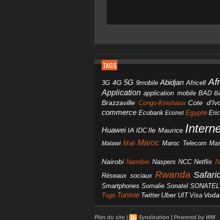
TAGS
Af
Abidjan
4G
5G
3G
Africell
9mobile
Application
BAD
application mobile
B
Brazzaville
Congo-Kinshasa
Cote d'Ivo
commerce
Egypte
Eri
Ecobank
Econet
Intern
Huawei
IA
IDC
Ile Maurice
Maroc
Mali
Maroc Telecom
Mas
Malawi
Nairobi
Namibie
NCC
Naspers
Netflix
N
Rwanda
Safar
Réseaux sociaux
Smartphones
Somalie
Sonatel
SONATEL
Tunisie
Uber
Vod
Togo
Twitter
UIT
Visa
Plan du site
|
Syndication
|
Powered by WM