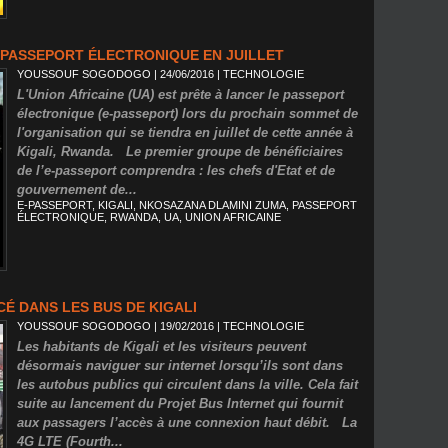
E PASSEPORT ÉLECTRONIQUE EN JUILLET
YOUSSOUF SOGODOGO
| 24/06/2016
|
TECHNOLOGIE
L'Union Africaine (UA) est prête à lancer le passeport
électronique (e-passeport) lors du prochain sommet de
l'organisation qui se tiendra en juillet de cette année à
Kigali, Rwanda. Le premier groupe de bénéficiaires
de l’e-passeport comprendra : les chefs d'Etat et de
gouvernement de...
E-PASSEPORT
,
KIGALI
,
NKOSAZANA DLAMINI ZUMA
,
PASSEPORT
ÉLECTRONIQUE
,
RWANDA
,
UA
,
UNION AFRICAINE
CÉ DANS LES BUS DE KIGALI
YOUSSOUF SOGODOGO
| 19/02/2016
|
TECHNOLOGIE
Les habitants de Kigali et les visiteurs peuvent
désormais naviguer sur internet lorsqu’ils sont dans
les autobus publics qui circulent dans la ville. Cela fait
suite au lancement du Projet Bus Internet qui fournit
aux passagers l’accès à une connexion haut débit. La
4G LTE (Fourth...