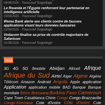
Youssouf Sogodogo
04/08/2026
-
Le Rwanda et l'Égypte renforcent leur partenariat en
intelligence artificielle
Youssouf Sogodogo
03/08/2026
-
Wema Bank alerte ses clients contre de fausses
applications visant leurs données bancaires
Youssouf Sogodogo
02/08/2026
-
Vodacom finalise sa prise de contrôle majoritaire de
Safaricom
Youssouf Sogodogo
01/08/2026
-
TAGS
Afrique
5G
Abidjan
4G
3G
Africell
9mobile
Afrique du Sud
Airtel
Algérie
Alger
Algérie
Angola
application
Android
Télécom
Amazon
Apple
Application
application mobile
BAD
Banque
Banque
Cameroun
Burkina Faso
Botswana
mondiale
Bénin
Congo-Brazzaville
Chine
Congo
Cape Town
Casablanca
Cote d'Ivoire
Côte d'Ivoire
Congo-Kinshasa
Cote