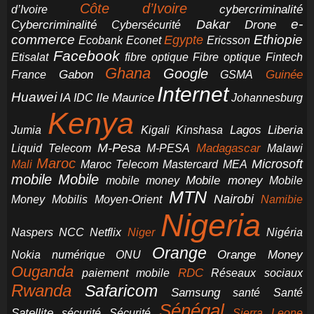
Côte d’Ivoire
cybercriminalité
d’Ivoire
e-
Dakar
Cybercriminalité
Cybersécurité
Drone
commerce
Ethiopie
Egypte
Ericsson
Ecobank
Econet
Facebook
Etisalat
fibre optique
Fibre optique
Fintech
Ghana
Google
Gabon
Guinée
France
GSMA
Internet
Huawei
IA
Ile Maurice
IDC
Johannesburg
Kenya
Jumia
Lagos
Liberia
Kigali
Kinshasa
M-Pesa
Madagascar
Liquid Telecom
M-PESA
Malawi
Maroc
Microsoft
Mali
Maroc Telecom
Mastercard
MEA
mobile
Mobile
Mobile money
Mobile
mobile money
MTN
Nairobi
Money
Mobilis
Moyen-Orient
Namibie
Nigeria
NCC
Naspers
Netflix
Niger
Nigéria
Orange
Orange Money
Nokia
numérique
ONU
Ouganda
RDC
paiement mobile
Réseaux sociaux
Rwanda
Safaricom
Samsung
santé
Santé
Sénégal
Satellite
sécurité
Sécurité
Sierra Leone