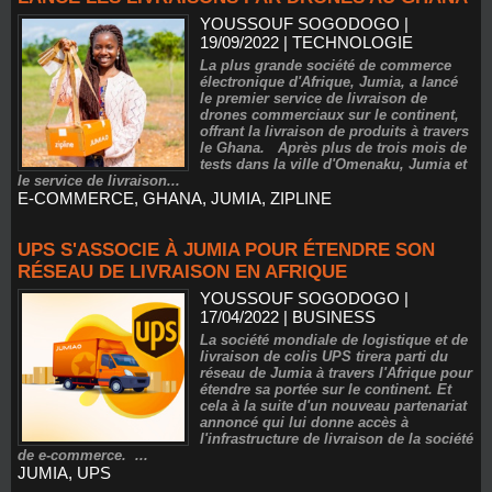
YOUSSOUF SOGODOGO
|
19/09/2022
|
TECHNOLOGIE
La plus grande société de commerce
électronique d'Afrique, Jumia, a lancé
le premier service de livraison de
drones commerciaux sur le continent,
offrant la livraison de produits à travers
le Ghana. Après plus de trois mois de
tests dans la ville d'Omenaku, Jumia et
le service de livraison...
E-COMMERCE
,
GHANA
,
JUMIA
,
ZIPLINE
UPS S'ASSOCIE À JUMIA POUR ÉTENDRE SON
RÉSEAU DE LIVRAISON EN AFRIQUE
YOUSSOUF SOGODOGO
|
17/04/2022
|
BUSINESS
La société mondiale de logistique et de
livraison de colis UPS tirera parti du
réseau de Jumia à travers l'Afrique pour
étendre sa portée sur le continent. Et
cela à la suite d'un nouveau partenariat
annoncé qui lui donne accès à
l'infrastructure de livraison de la société
de e-commerce. ...
JUMIA
,
UPS