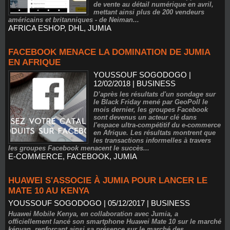
de vente au détail numérique en avril,
mettant ainsi plus de 200 vendeurs
américains et britanniques - de Neiman...
AFRICA ESHOP
,
DHL
,
JUMIA
FACEBOOK MENACE LA DOMINATION DE JUMIA
EN AFRIQUE
YOUSSOUF SOGODOGO
|
12/02/2018
|
BUSINESS
D’après les résultats d'un sondage sur
le Black Friday mené par GeoPoll le
mois dernier, les groupes Facebook
sont devenus un acteur clé dans
l'espace ultra-compétitif du e-commerce
en Afrique. Les résultats montrent que
les transactions informelles à travers
les groupes Facebook menacent le succès...
E-COMMERCE
,
FACEBOOK
,
JUMIA
HUAWEI S'ASSOCIE À JUMIA POUR LANCER LE
MATE 10 AU KENYA
YOUSSOUF SOGODOGO
| 05/12/2017
|
BUSINESS
Huawei Mobile Kenya, en collaboration avec Jumia, a
officiellement lancé son smartphone Huawei Mate 10 sur le marché
kényan, renforçant ainsi sa présence sur le marché des