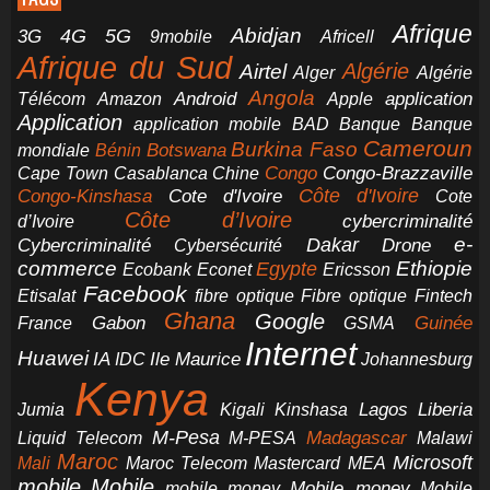
Afrique
5G
Abidjan
4G
3G
Africell
9mobile
Afrique du Sud
Airtel
Algérie
Alger
Algérie
Angola
application
Android
Télécom
Amazon
Apple
Application
application mobile
BAD
Banque
Banque
Cameroun
Burkina Faso
Botswana
mondiale
Bénin
Congo-Brazzaville
Chine
Congo
Cape Town
Casablanca
Cote d'Ivoire
Côte d'Ivoire
Congo-Kinshasa
Cote
Côte d’Ivoire
cybercriminalité
d’Ivoire
e-
Dakar
Cybercriminalité
Cybersécurité
Drone
commerce
Ethiopie
Egypte
Ericsson
Ecobank
Econet
Facebook
Etisalat
fibre optique
Fibre optique
Fintech
Ghana
Google
Gabon
Guinée
France
GSMA
Internet
Huawei
IA
Ile Maurice
IDC
Johannesburg
Kenya
Jumia
Lagos
Liberia
Kigali
Kinshasa
M-Pesa
Madagascar
Liquid Telecom
M-PESA
Malawi
Maroc
Microsoft
Mali
Maroc Telecom
Mastercard
MEA
mobile
Mobile
Mobile money
Mobile
mobile money