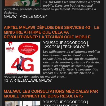
1% sur toutes les transactions d'argent
mobile. Dans son budget national
2019/2020, présenté récemment au parlement, Mwanamvekha a
déclaré...
MALAWI
,
MOBILE MONEY
AIRTEL MALAWI DÉPLOIE DES SERVICES 4G - LE
MINISTRE AFFIRME QUE CELA VA
RÉVOLUTIONNER LA TECHNOLOGIE MOBILE
YOUSSOUF SOGODOGO
|
12/02/2018
|
TECHNOLOGIE
Les utilisateurs de téléphones mobiles
fonctionnant sur la plate-forme de
service Airtel Malawi ont de multiples
raisons de sourire après que l'opérateur
mobile ait déployé sa technologie
mobile 4G LTE. Avec le lancement du
réseau 4G, Airtel Malawi cherche à
répondre aux demandes du marché et de...
4G
,
AIRTEL MALAWI
,
MALAWI
MALAWI: LES CONSULTATIONS MÉDICALES PAR
MOBILE DONNENT DE BONS RÉSULTATS
YOUSSOUF SOGODOGO
|
27/01/2014
|
SOCIÉTÉ