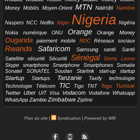
MTN
Nairobi
Money
Mobilis
Moyen-Orient
Namibie
Nigeria
NCC
Naspers
Netflix
Niger
Nigéria
Orange
Orange Money
Nokia
numérique
ONU
Ouganda
RDC
paiement mobile
Réseaux sociaux
Rwanda
Safaricom
Samsung
santé
Santé
Sénégal
Satellite
sécurité
Sécurité
Sierra Leone
smartphone
Smartphones
Skype
Smartphone
Somalie
Starlink
start-up
startup
Sonatel
SONATEL
Soudan
Tanzanie
Startup
technologie
Startups
Taxify
TIC
Tunisie
Technologie
Télécom
Tigo
Togo
TNT
Uber
Vodacom
Twitter
UIT
Visa
Vodafone
Whatsapp
Zimbabwe
Zambie
WhatsApp
Zipline
|
|
Plan du site
Syndication
Powered by WM