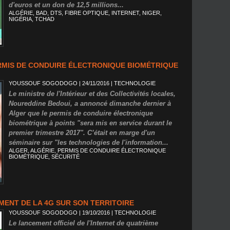
d'euros et un don de 12,5 millions...
ALGÉRIE
,
BAD
,
DTS
,
FIBRE OPTIQUE
,
INTERNET
,
NIGER
,
NIGÉRIA
,
TCHAD
RMIS DE CONDUIRE ÉLECTRONIQUE BIOMÉTRIQUE
YOUSSOUF SOGODOGO
| 24/11/2016
|
TECHNOLOGIE
Le ministre de l'Intérieur et des Collectivités locales,
Noureddine Bedoui, a annoncé dimanche dernier à
Alger que le permis de conduire électronique
biométrique à points "sera mis en service durant le
premier trimestre 2017". C’était en marge d'un
séminaire sur "les technologies de l'information...
ALGER
,
ALGÉRIE
,
PERMIS DE CONDUIRE ÉLECTRONIQUE
BIOMÉTRIQUE
,
SÉCURITÉ
MENT DE LA 4G SUR SON TERRITOIRE
YOUSSOUF SOGODOGO
| 19/10/2016
|
TECHNOLOGIE
Le lancement officiel de l'Internet de quatrième