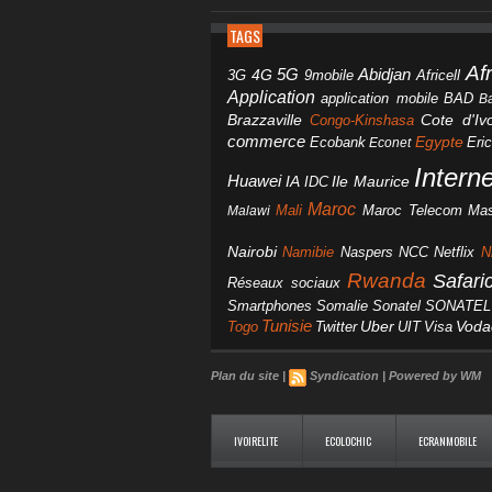
TAGS
Af
Abidjan
4G
5G
3G
Africell
9mobile
Application
BAD
application mobile
B
Brazzaville
Congo-Kinshasa
Cote d'Ivo
commerce
Egypte
Eri
Ecobank
Econet
Intern
Huawei
IA
IDC
Ile Maurice
Maroc
Mali
Maroc Telecom
Mas
Malawi
Nairobi
Namibie
NCC
Naspers
Netflix
N
Rwanda
Safar
Réseaux sociaux
Smartphones
Somalie
Sonatel
SONATEL
Tunisie
Uber
Vod
Togo
Twitter
UIT
Visa
Plan du site
|
Syndication
|
Powered by WM
IVOIRELITE
ECOLOCHIC
ECRANMOBILE