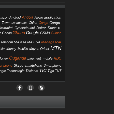
Angola
Android
application
mazon
Apple
Chine
Congo
Congo-
 Town
Casablanca
Dakar
e-
minalité
Cybersécurité
Drone
Ghana
Google
Gabon
GSMA
Guinée
e
M-Pesa
d Telecom
M-PESA
Madagascar
MTN
bile Money
Mobilis
Moyen-Orient
Ouganda
Money
RDC
paiement mobile
smartphone
ra Leone
Skype
Smartphone
TIC
ogie
Technologie
Télécom
Tigo
TNT