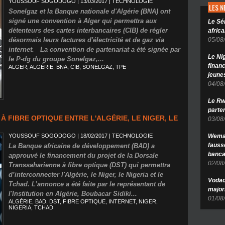
YOUSSOUF SOGODOGO
| 13/03/2017
|
TECHNOLOGIE
LES 
Sonelgaz et la Banque nationale d'Algérie (BNA) ont
signé une convention à Alger qui permettra aux
Le Sé
détenteurs des cartes interbancaires (CIB) de régler
africa
désormais leurs factures d'électricité et de gaz via
05/08
internet. La convention de partenariat a été signée par
Le Ni
le P-dg du groupe Sonelgaz,...
finan
ALGER
,
ALGÉRIE
,
BNA
,
CIB
,
SONELGAZ
,
TPE
jeune
04/08
Le Rw
parten
À FIBRE OPTIQUE ENTRE L'ALGÉRIE, LE NIGER, LE
03/08
YOUSSOUF SOGODOGO
| 18/02/2017
|
TECHNOLOGIE
Wema 
fauss
La Banque africaine de développement (BAD) a
banca
approuvé le financement du projet de la Dorsale
02/08
Transsaharienne à fibre optique (DST) qui permettra
d’interconnecter l'Algérie, le Niger, le Nigeria et le
Vodac
Tchad. L’annonce a été faite par le représentant de
major
l'Institution en Algérie, Boubacar Sidiki...
01/08
ALGÉRIE
,
BAD
,
DST
,
FIBRE OPTIQUE
,
INTERNET
,
NIGER
,
NIGERIA
,
TCHAD