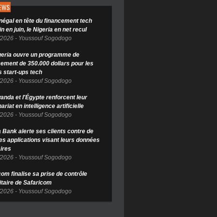
NEWS
négal en tête du financement tech
in en juin, le Nigeria en net recul
/2026
-
Youssouf Sogodogo
geria ouvre un programme de
cement de 350.000 dollars pour les
s start-ups tech
/2026
-
Youssouf Sogodogo
anda et l'Égypte renforcent leur
ariat en intelligence artificielle
/2026
-
Youssouf Sogodogo
Bank alerte ses clients contre de
es applications visant leurs données
ires
/2026
-
Youssouf Sogodogo
om finalise sa prise de contrôle
itaire de Safaricom
/2026
-
Youssouf Sogodogo