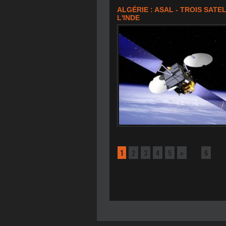
ALGÉRIE : ASAL - TROIS SAT
L'INDE
1
2
3
4
5
»
...
6