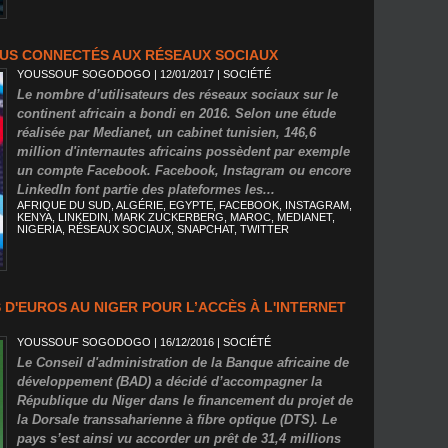
PLUS CONNECTÉS AUX RÉSEAUX SOCIAUX
YOUSSOUF SOGODOGO
| 12/01/2017
|
SOCIÉTÉ
Le nombre d’utilisateurs des réseaux sociaux sur le
continent africain a bondi en 2016. Selon une étude
réalisée par Medianet, un cabinet tunisien, 146,6
million d'internautes africains possèdent par exemple
un compte Facebook. Facebook, Instagram ou encore
LinkedIn font partie des plateformes les...
AFRIQUE DU SUD
,
ALGÉRIE
,
EGYPTE
,
FACEBOOK
,
INSTAGRAM
,
KENYA
,
LINKEDIN
,
MARK ZUCKERBERG
,
MAROC
,
MEDIANET
,
NIGERIA
,
RÉSEAUX SOCIAUX
,
SNAPCHAT
,
TWITTER
 D'EUROS AU NIGER POUR L’ACCÈS À L'INTERNET
YOUSSOUF SOGODOGO
| 16/12/2016
|
SOCIÉTÉ
Le Conseil d'administration de la Banque africaine de
développement (BAD) a décidé d’accompagner la
République du Niger dans le financement du projet de
la Dorsale transsaharienne à fibre optique (DTS). Le
pays s’est ainsi vu accorder un prêt de 31,4 millions