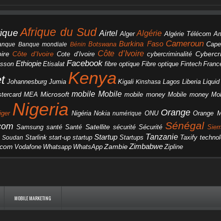
Afrique du Sud
rique
Algérie
Airtel
Alger
Algérie Télécom
A
Cameroun
Burkina Faso
Botswana
anque
Banque mondiale
Bénin
Cape
Côte d’Ivoire
Côte d'Ivoire
ire
cybercriminalité
Cybercri
Cote d’Ivoire
Facebook
Ethiopie
csson
Etisalat
fibre optique
Fibre optique
Fintech
Franc
Kenya
et
Johannesburg
Jumia
Lagos
Liberia
Liqui
Kigali
Kinshasa
mobile
Mobile
Microsoft
tercard
Mobile money
Mo
MEA
mobile money
Nigeria
Orange
Orange 
iger
Nigéria
Nokia
numérique
ONU
Sénégal
icom
Samsung
santé
Satellite
Santé
sécurité
Sécurité
Sier
Tanzanie
Startup
Starlink
start-up
startup
technol
Soudan
Startups
Taxify
Zimbabwe
acom
Vodafone
WhatsApp
Zambie
Whatsapp
Zipline
MOBILE MARKETING