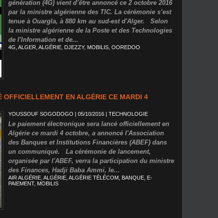
génération (4G) vient d’être annoncé ce 2 octobre 2016
par la ministre algérienne des TIC. La cérémonie s’est
tenue à Ouargla, à 880 km au sud-est d'Alger. Selon
la ministre algérienne de la Poste et des Technologies
de l'Information et de...
4G
,
ALGER
,
ALGÉRIE
,
DJEZZY
,
MOBILIS
,
OOREDOO
É OFFICIELLEMENT EN ALGÉRIE CE MARDI 4
YOUSSOUF SOGODOGO
| 05/10/2016
|
TECHNOLOGIE
Le paiement électronique sera lancé officiellement en
Algérie ce mardi 4 octobre, a annoncé l'Association
des Banques et Institutions Financières (ABEF) dans
un communiqué. La cérémonie de lancement,
organisée par l'ABEF, verra la participation du ministre
des Finances, Hadji Baba Ammi, le...
AIR ALGÉRIE
,
ALGÉRIE
,
ALGÉRIE TÉLÉCOM
,
BANQUE
,
E-
PAIEMENT
,
MOBILIS