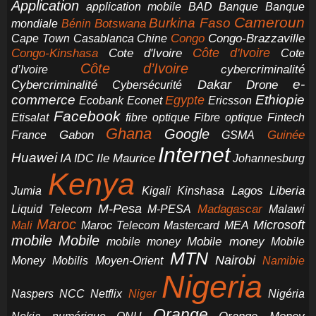
Application
application mobile
BAD
Banque
Banque
Cameroun
Burkina Faso
Botswana
mondiale
Bénin
Congo-Brazzaville
Chine
Congo
Cape Town
Casablanca
Cote d'Ivoire
Côte d'Ivoire
Congo-Kinshasa
Cote
Côte d’Ivoire
cybercriminalité
d’Ivoire
e-
Dakar
Cybercriminalité
Cybersécurité
Drone
commerce
Ethiopie
Egypte
Ericsson
Ecobank
Econet
Facebook
Etisalat
fibre optique
Fibre optique
Fintech
Ghana
Google
Gabon
Guinée
France
GSMA
Internet
Huawei
IA
Ile Maurice
IDC
Johannesburg
Kenya
Jumia
Lagos
Liberia
Kigali
Kinshasa
M-Pesa
Madagascar
Liquid Telecom
M-PESA
Malawi
Maroc
Microsoft
Mali
Maroc Telecom
Mastercard
MEA
mobile
Mobile
Mobile money
Mobile
mobile money
MTN
Nairobi
Money
Mobilis
Moyen-Orient
Namibie
Nigeria
NCC
Naspers
Netflix
Niger
Nigéria
Orange