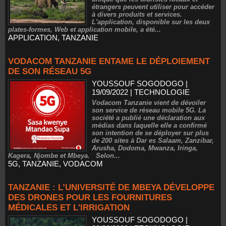
étrangers peuvent utiliser pour accéder
à divers produits et services.
L'application, disponible sur les deux
plates-formes, Web et application mobile, a été...
APPLICATION
,
TANZANIE
VODACOM TANZANIE ENTAME LE DÉPLOIEMENT
DE SON RÉSEAU 5G
YOUSSOUF SOGODOGO
|
19/09/2022
|
TECHNOLOGIE
Vodacom Tanzanie vient de dévoiler
son service de réseau mobile 5G. La
société a publié une déclaration aux
médias dans laquelle elle a confirmé
son intention de se déployer sur plus
de 200 sites à Dar es Salaam, Zanzibar,
Arusha, Dodoma, Mwanza, Iringa,
Kagera, Njombe et Mbeya. Selon...
5G
,
TANZANIE
,
VODACOM
TANZANIE : L’UNIVERSITÉ DE MBEYA DÉVELOPPE
DES DRONES POUR LES FOURNITURES
MÉDICALES ET L'IRRIGATION
YOUSSOUF SOGODOGO
|