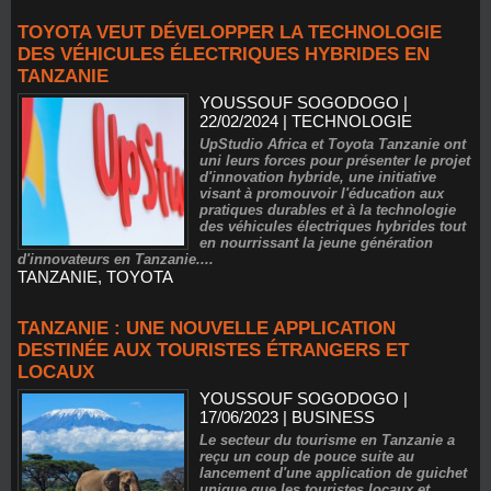
TOYOTA VEUT DÉVELOPPER LA TECHNOLOGIE
DES VÉHICULES ÉLECTRIQUES HYBRIDES EN
TANZANIE
YOUSSOUF SOGODOGO
|
22/02/2024
|
TECHNOLOGIE
UpStudio Africa et Toyota Tanzanie ont
uni leurs forces pour présenter le projet
d'innovation hybride, une initiative
visant à promouvoir l'éducation aux
pratiques durables et à la technologie
des véhicules électriques hybrides tout
en nourrissant la jeune génération
d'innovateurs en Tanzanie....
TANZANIE
,
TOYOTA
TANZANIE : UNE NOUVELLE APPLICATION
DESTINÉE AUX TOURISTES ÉTRANGERS ET
LOCAUX
YOUSSOUF SOGODOGO
|
17/06/2023
|
BUSINESS
Le secteur du tourisme en Tanzanie a
reçu un coup de pouce suite au
lancement d'une application de guichet
unique que les touristes locaux et