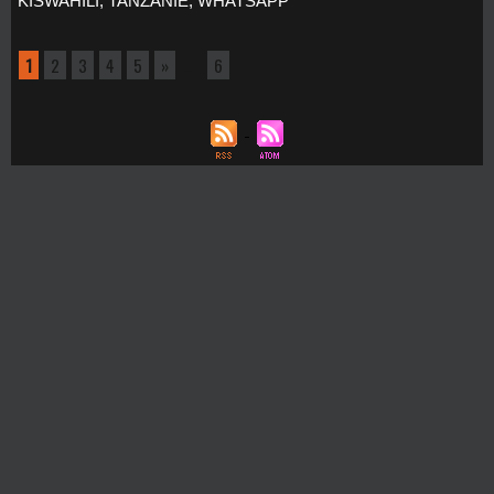
KISWAHILI
,
TANZANIE
,
WHATSAPP
1
2
3
4
5
»
...
6