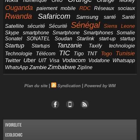
Orange Money
Nokia
numérique
ONU
Ouganda
RDC
paiement mobile
Réseaux sociaux
Rwanda
Safaricom
Samsung
santé
Santé
Sénégal
Satellite
sécurité
Sécurité
Sierra Leone
smartphone
Smartphones
Skype
Smartphone
Somalie
Starlink
start-up
startup
Sonatel
SONATEL
Soudan
Tanzanie
Startup
technologie
Startups
Taxify
TIC
Tunisie
Technologie
Télécom
Tigo
Togo
TNT
Uber
Vodacom
Twitter
UIT
Visa
Vodafone
Whatsapp
Zimbabwe
Zambie
WhatsApp
Zipline
|
|
Plan du site
Syndication
Powered by WM
IVOIRELITE
ECOLOCHIC