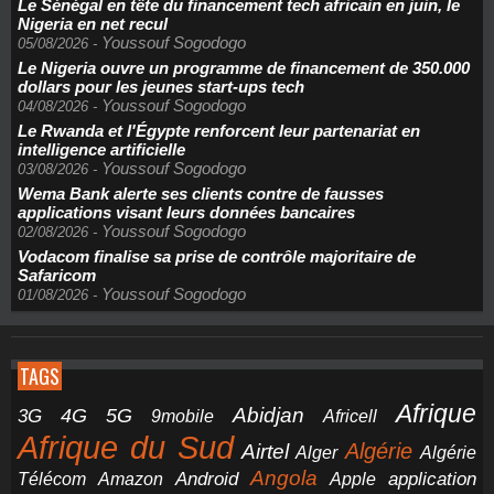
Le Sénégal en tête du financement tech africain en juin, le
Nigeria en net recul
Youssouf Sogodogo
05/08/2026
-
Le Nigeria ouvre un programme de financement de 350.000
dollars pour les jeunes start-ups tech
Youssouf Sogodogo
04/08/2026
-
Le Rwanda et l'Égypte renforcent leur partenariat en
intelligence artificielle
Youssouf Sogodogo
03/08/2026
-
Wema Bank alerte ses clients contre de fausses
applications visant leurs données bancaires
Youssouf Sogodogo
02/08/2026
-
Vodacom finalise sa prise de contrôle majoritaire de
Safaricom
Youssouf Sogodogo
01/08/2026
-
TAGS
Afrique
5G
Abidjan
4G
3G
Africell
9mobile
Afrique du Sud
Airtel
Algérie
Alger
Algérie
Angola
application
Android
Télécom
Amazon
Apple