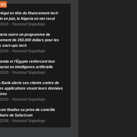
NEWS
négal en tête du financement tech
in en juin, le Nigeria en net recul
/2026
-
Youssouf Sogodogo
geria ouvre un programme de
cement de 350.000 dollars pour les
s start-ups tech
/2026
-
Youssouf Sogodogo
anda et l'Égypte renforcent leur
ariat en intelligence artificielle
/2026
-
Youssouf Sogodogo
Bank alerte ses clients contre de
es applications visant leurs données
ires
/2026
-
Youssouf Sogodogo
om finalise sa prise de contrôle
itaire de Safaricom
/2026
-
Youssouf Sogodogo