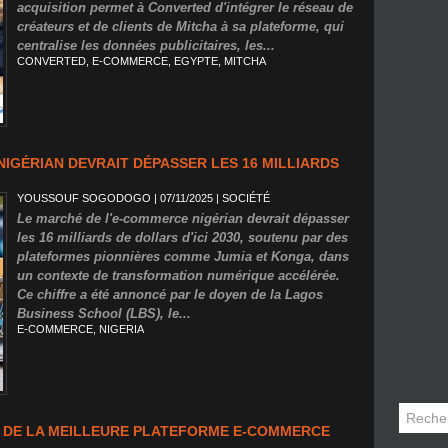
acquisition permet à Converted d'intégrer le réseau de
créateurs et de clients de Mitcha à sa plateforme, qui
centralise les données publicitaires, les...
CONVERTED
,
E-COMMERCE
,
EGYPTE
,
MITCHA
IGÉRIAN DEVRAIT DÉPASSER LES 16 MILLIARDS
YOUSSOUF SOGODOGO
| 07/11/2025
|
SOCIÉTÉ
Le marché de l'e-commerce nigérian devrait dépasser
les 16 milliards de dollars d'ici 2030, soutenu par des
plateformes pionnières comme Jumia et Konga, dans
un contexte de transformation numérique accélérée.
Ce chiffre a été annoncé par le doyen de la Lagos
Business School (LBS), le...
E-COMMERCE
,
NIGERIA
IX DE LA MEILLEURE PLATEFORME E-COMMERCE