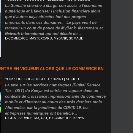
La Somalie cherche à élargir son accès à l'économie
numérique et à favoriser l'inclusion financière alors
que d'autres pays africains font des progrès
importants dans ces domaines. Le pays vient de
recevoir un coup de pouce de MyBank, Mastercard et
Network International qui ont décidé de...
E-COMMERCE
,
MASTERCARD
,
MYBANK
,
SOMALIE
 ENTRE EN VIGUEUR ALORS QUE LE COMMERCE EN
YOUSSOUF SOGODOGO
| 11/01/2021
|
SOCIÉTÉ
La taxe sur les services numériques (Digital Service
Tax - DST) du Kenya est entrée en vigueur dans un
contexte de croissance impressionnante du commerce
mobile et d'Internet au cours des trois derniers mois.
Alimentées par la pandémie de COVID-19, les
entreprises numériques ont bénéficié...
DIGITAL SERVICE TAX
,
DST
,
E-COMMERCE
,
KENYA