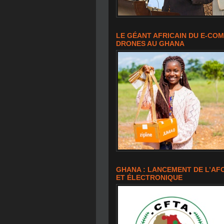
LE GÉANT AFRICAIN DU E-CO
DRONES AU GHANA
GHANA : LANCEMENT DE L’AF
ET ÉLECTRONIQUE