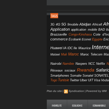
TAGS
Af
Abidjan
4G
5G
3G
Africell
9mobile
Application
BAD
application mobile
B
Brazzaville
Congo-Kinshasa
Cote d'Ivo
commerce
Egypte
Eri
Ecobank
Econet
Intern
Huawei
IA
IDC
Ile Maurice
Maroc
Mali
Maroc Telecom
Mas
Malawi
Nairobi
Namibie
NCC
Naspers
Netflix
N
Rwanda
Safar
Réseaux sociaux
Smartphones
Somalie
Sonatel
SONATEL
Tunisie
Uber
Vod
Togo
Twitter
UIT
Visa
Plan du site
|
Syndication
|
Powered by WM
IVOIRELITE
ECOLOCHIC
ECRANMOBILE