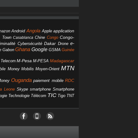
Angola
Android
application
mazon
Apple
Chine
Congo
Congo-
 Town
Casablanca
Dakar
e-
minalité
Cybersécurité
Drone
Ghana
Google
Gabon
GSMA
Guinée
e
M-Pesa
d Telecom
M-PESA
Madagascar
MTN
bile Money
Mobilis
Moyen-Orient
Ouganda
Money
RDC
paiement mobile
smartphone
ra Leone
Skype
Smartphone
TIC
ogie
Technologie
Télécom
Tigo
TNT