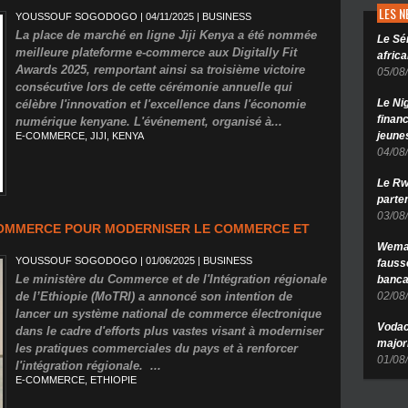
LES 
YOUSSOUF SOGODOGO
| 04/11/2025
|
BUSINESS
La place de marché en ligne Jiji Kenya a été nommée
Le Sé
meilleure plateforme e-commerce aux Digitally Fit
africa
Awards 2025, remportant ainsi sa troisième victoire
05/08
consécutive lors de cette cérémonie annuelle qui
Le Ni
célèbre l'innovation et l'excellence dans l'économie
finan
numérique kenyane. L'événement, organisé à...
jeune
E-COMMERCE
,
JIJI
,
KENYA
04/08
Le Rw
parten
03/08
-COMMERCE POUR MODERNISER LE COMMERCE ET
Wema 
YOUSSOUF SOGODOGO
| 01/06/2025
|
BUSINESS
fauss
Le ministère du Commerce et de l'Intégration régionale
banca
de l’Ethiopie (MoTRI) a annoncé son intention de
02/08
lancer un système national de commerce électronique
Vodac
dans le cadre d'efforts plus vastes visant à moderniser
major
les pratiques commerciales du pays et à renforcer
01/08
l'intégration régionale. ...
E-COMMERCE
,
ETHIOPIE