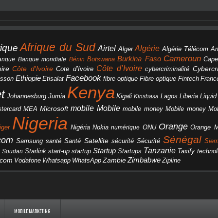
Afrique du Sud
rique
Algérie
Airtel
Alger
Algérie Télécom
A
Cameroun
Burkina Faso
Botswana
anque
Banque mondiale
Bénin
Cape
Côte d’Ivoire
Côte d'Ivoire
ire
cybercriminalité
Cybercri
Cote d’Ivoire
Facebook
Ethiopie
csson
Etisalat
fibre optique
Fibre optique
Fintech
Franc
Kenya
et
Johannesburg
Jumia
Lagos
Liberia
Liqui
Kigali
Kinshasa
mobile
Mobile
Microsoft
tercard
Mobile money
Mo
MEA
mobile money
Nigeria
Orange
Orange 
iger
Nigéria
Nokia
numérique
ONU
Sénégal
icom
Samsung
santé
Satellite
Santé
sécurité
Sécurité
Sier
Tanzanie
Startup
Starlink
start-up
startup
technol
Soudan
Startups
Taxify
Zimbabwe
acom
Vodafone
WhatsApp
Zambie
Whatsapp
Zipline
MOBILE MARKETING