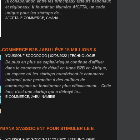
la collaboration entre les principaux acteurs nationaux
et régionaux. Il fournit un Numéro AfCFTA, un code
unique pour les startups de...
AFCFTA
,
E-COMMERCE
,
GHANA
E-COMMERCE B2B JABU LÈVE 15 MILLIONS $
YOUSSOUF SOGODOGO
| 02/06/2022
|
TECHNOLOGIE
De plus en plus de capital-risque continue d'affluer
dans le commerce de détail en ligne B2B en Afrique,
un espace où les startups numérisent le commerce
informel pour permettre à des milliers de
commerçants de fonctionner plus efficacement. Cette
fois, c'est une startup qui a défrayé la...
E-COMMERCE
,
JABU
,
NAMIBIE
YBANK S’ASSOCIENT POUR STIMULER LE E-
YOUSSOUF SOGODOGO
| 12/12/2021
|
TECHNOLOGIE