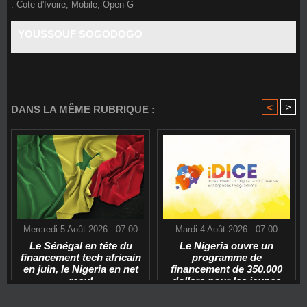
:
Cote d'Ivoire
,
Mobile
,
Open G
YOUSSOUF SOGODOGO
<
>
DANS LA MÊME RUBRIQUE :
Mercredi 5 Août 2026 - 07:00
Mardi 4 Août 2026 - 07:00
Le Sénégal en tête du
Le Nigeria ouvre un
financement tech africain
programme de
en juin, le Nigeria en net
financement de 350.000
recul
dollars pour les jeunes
start-ups tech