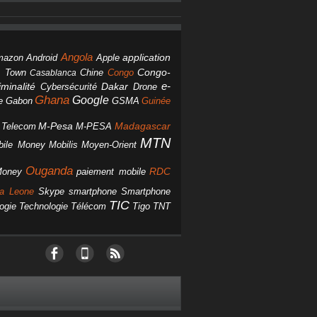
Angola
Android
application
mazon
Apple
Chine
Congo
Congo-
 Town
Casablanca
Dakar
e-
minalité
Cybersécurité
Drone
Ghana
Google
Gabon
GSMA
Guinée
e
M-Pesa
d Telecom
M-PESA
Madagascar
MTN
bile Money
Mobilis
Moyen-Orient
Ouganda
Money
RDC
paiement mobile
smartphone
ra Leone
Skype
Smartphone
TIC
ogie
Technologie
Télécom
Tigo
TNT