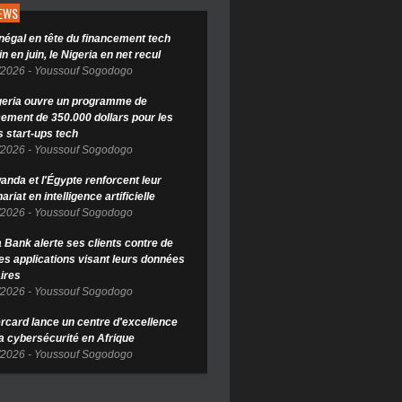
NEWS
négal en tête du financement tech
in en juin, le Nigeria en net recul
/2026
-
Youssouf Sogodogo
geria ouvre un programme de
cement de 350.000 dollars pour les
s start-ups tech
/2026
-
Youssouf Sogodogo
anda et l'Égypte renforcent leur
ariat en intelligence artificielle
/2026
-
Youssouf Sogodogo
Bank alerte ses clients contre de
es applications visant leurs données
ires
/2026
-
Youssouf Sogodogo
rcard lance un centre d'excellence
la cybersécurité en Afrique
/2026
-
Youssouf Sogodogo