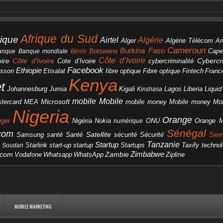
Afrique du Sud
rique
Algérie
Airtel
Alger
Algérie Télécom
A
Cameroun
Burkina Faso
Botswana
anque
Banque mondiale
Bénin
Cape
Côte d’Ivoire
Côte d'Ivoire
ire
cybercriminalité
Cybercri
Cote d’Ivoire
Facebook
Ethiopie
csson
Etisalat
fibre optique
Fibre optique
Fintech
Franc
Kenya
et
Johannesburg
Jumia
Lagos
Liberia
Liqui
Kigali
Kinshasa
mobile
Mobile
Microsoft
tercard
Mobile money
Mo
MEA
mobile money
Nigeria
Orange
Orange 
iger
Nigéria
Nokia
numérique
ONU
Sénégal
icom
Samsung
santé
Satellite
Santé
sécurité
Sécurité
Sier
Tanzanie
Startup
Starlink
start-up
startup
technol
Soudan
Startups
Taxify
Zimbabwe
acom
Vodafone
WhatsApp
Zambie
Whatsapp
Zipline
MOBILE MARKETING