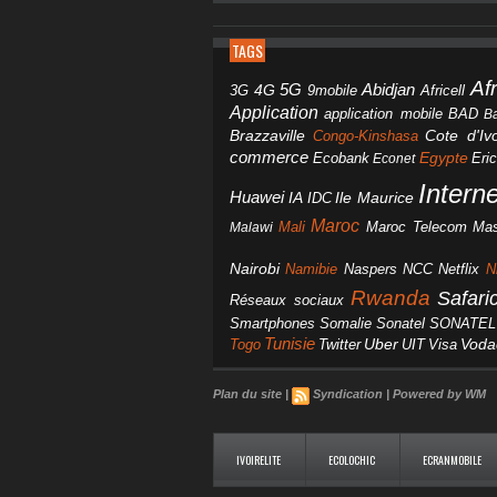
TAGS
Af
Abidjan
4G
5G
3G
Africell
9mobile
Application
BAD
application mobile
B
Brazzaville
Congo-Kinshasa
Cote d'Ivo
commerce
Egypte
Eri
Ecobank
Econet
Intern
Huawei
IA
IDC
Ile Maurice
Maroc
Mali
Maroc Telecom
Mas
Malawi
Nairobi
Namibie
NCC
Naspers
Netflix
N
Rwanda
Safar
Réseaux sociaux
Smartphones
Somalie
Sonatel
SONATEL
Tunisie
Uber
Vod
Togo
Twitter
UIT
Visa
Plan du site
|
Syndication
|
Powered by WM
IVOIRELITE
ECOLOCHIC
ECRANMOBILE