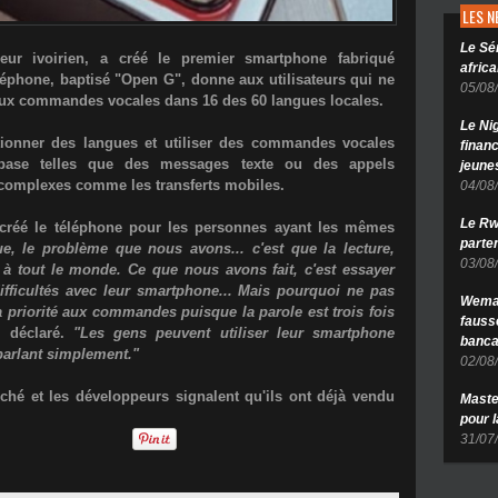
LES 
Le Sé
eur ivoirien, a créé le premier smartphone fabriqué
africa
léphone, baptisé "
Open G
", donne aux utilisateurs qui ne
05/08
s aux commandes vocales
dans 16 des 60 langues locales
.
Le Ni
ctionner des langues et utiliser des commandes vocales
finan
base telles que des messages texte ou des appels
jeune
 complexes comme les transferts mobiles.
04/08
Le Rw
t créé le téléphone pour les personnes ayant les mêmes
parten
ue, le problème que nous avons... c'est que la lecture,
03/08
s à tout le monde. Ce que nous avons fait, c'est essayer
ifficultés avec leur smartphone... Mais pourquoi ne pas
Wema 
la priorité aux commandes puisque la parole est trois fois
fauss
il déclaré.
"Les gens peuvent utiliser leur smartphone
banca
parlant simplement."
02/08
ché et les développeurs signalent qu'ils ont déjà vendu
Maste
pour 
31/07