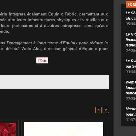
LES 
Le Sé
éria intégrera également
Equinix Fabric
, permettant aux
africa
sécurité leurs infrastructures physiques et virtuelles aux
05/08
leurs partenaires et à d'autres entreprises, ainsi qu'aux
onde.
Le Ni
finan
ans l'engagement à long terme d'Equinix pour réduire la
jeune
, a déclaré
Wole Abu
, directeur général d'Equinix pour
04/08
Le Rw
parten
03/08
Wema 
fauss
banca
02/08
Maste
<
>
pour 
31/07