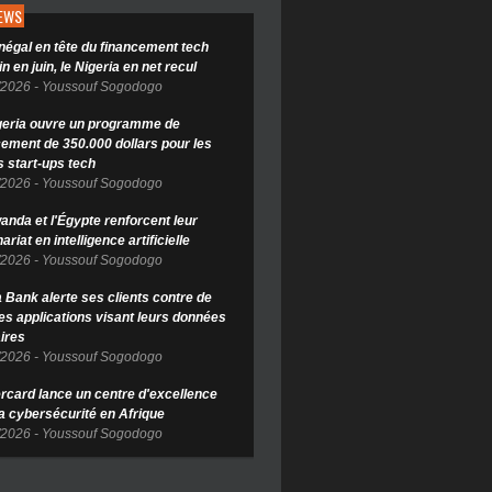
NEWS
négal en tête du financement tech
in en juin, le Nigeria en net recul
/2026
-
Youssouf Sogodogo
geria ouvre un programme de
cement de 350.000 dollars pour les
s start-ups tech
/2026
-
Youssouf Sogodogo
anda et l'Égypte renforcent leur
ariat en intelligence artificielle
/2026
-
Youssouf Sogodogo
Bank alerte ses clients contre de
es applications visant leurs données
ires
/2026
-
Youssouf Sogodogo
rcard lance un centre d'excellence
la cybersécurité en Afrique
/2026
-
Youssouf Sogodogo