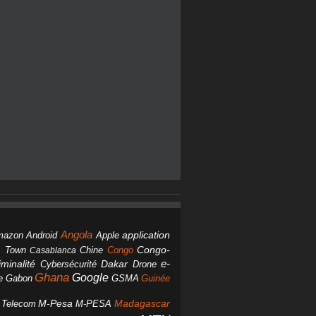
Angola
Android
application
mazon
Apple
Chine
Congo
Congo-
 Town
Casablanca
Dakar
e-
minalité
Cybersécurité
Drone
Ghana
Google
Gabon
GSMA
Guinée
e
M-Pesa
d Telecom
M-PESA
Madagascar