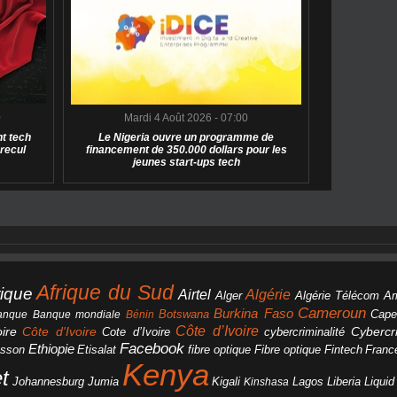
0
Mardi 4 Août 2026 - 07:00
t tech
Le Nigeria ouvre un programme de
 recul
financement de 350.000 dollars pour les
jeunes start-ups tech
Afrique du Sud
rique
Algérie
Airtel
Alger
Algérie Télécom
A
Cameroun
Burkina Faso
Botswana
anque
Banque mondiale
Bénin
Cape
Côte d’Ivoire
Côte d'Ivoire
ire
cybercriminalité
Cybercri
Cote d’Ivoire
Facebook
Ethiopie
csson
Etisalat
fibre optique
Fibre optique
Fintech
Franc
Kenya
et
Johannesburg
Jumia
Lagos
Liberia
Liqui
Kigali
Kinshasa