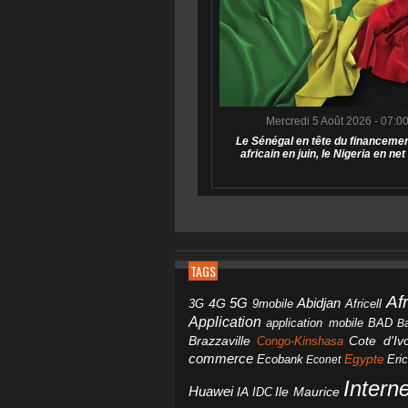
Mercredi 5 Août 2026 - 07:0
Le Sénégal en tête du financemen
africain en juin, le Nigeria en net
TAGS
Af
Abidjan
4G
5G
3G
Africell
9mobile
Application
BAD
application mobile
B
Brazzaville
Congo-Kinshasa
Cote d'Ivo
commerce
Egypte
Eri
Ecobank
Econet
Intern
Huawei
IA
IDC
Ile Maurice