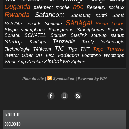
Ouganda
RDC
paiement mobile
Réseaux sociaux
Rwanda
Safaricom
Samsung
santé
Santé
Sénégal
Satellite
sécurité
Sécurité
Sierra Leone
smartphone
Smartphones
Skype
Smartphone
Somalie
Starlink
start-up
startup
Sonatel
SONATEL
Soudan
Tanzanie
Startup
technologie
Startups
Taxify
TIC
Tunisie
Technologie
Télécom
Tigo
Togo
TNT
Uber
Vodacom
Twitter
UIT
Visa
Vodafone
Whatsapp
Zimbabwe
Zambie
WhatsApp
Zipline
|
|
Plan du site
Syndication
Powered by WM
IVOIRELITE
ECOLOCHIC