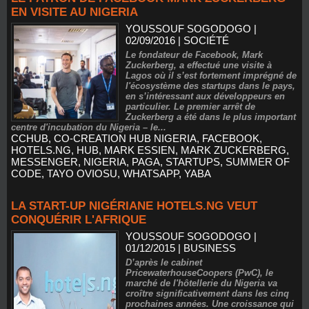
EN VISITE AU NIGERIA
YOUSSOUF SOGODOGO
|
02/09/2016
|
SOCIÉTÉ
Le fondateur de Facebook, Mark
Zuckerberg, a effectué une visite à
Lagos où il s’est fortement imprégné de
l'écosystème des startups dans le pays,
en s’intéressant aux développeurs en
particulier. Le premier arrêt de
Zuckerberg a été dans le plus important
centre d'incubation du Nigeria – le...
CCHUB
,
CO-CREATION HUB NIGERIA
,
FACEBOOK
,
HOTELS.NG
,
HUB
,
MARK ESSIEN
,
MARK ZUCKERBERG
,
MESSENGER
,
NIGERIA
,
PAGA
,
STARTUPS
,
SUMMER OF
CODE
,
TAYO OVIOSU
,
WHATSAPP
,
YABA
LA START-UP NIGÉRIANE HOTELS.NG VEUT
CONQUÉRIR L'AFRIQUE
YOUSSOUF SOGODOGO
|
01/12/2015
|
BUSINESS
D’après le cabinet
PricewaterhouseCoopers (PwC), le
marché de l'hôtellerie du Nigeria va
croître significativement dans les cinq
prochaines années. Une croissance qui