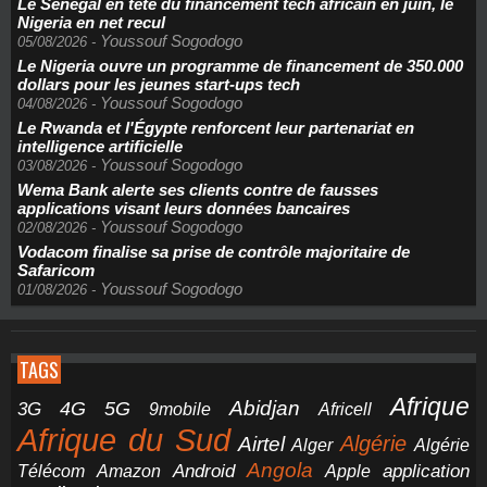
Le Sénégal en tête du financement tech africain en juin, le
Nigeria en net recul
Youssouf Sogodogo
05/08/2026
-
Le Nigeria ouvre un programme de financement de 350.000
dollars pour les jeunes start-ups tech
Youssouf Sogodogo
04/08/2026
-
Le Rwanda et l'Égypte renforcent leur partenariat en
intelligence artificielle
Youssouf Sogodogo
03/08/2026
-
Wema Bank alerte ses clients contre de fausses
applications visant leurs données bancaires
Youssouf Sogodogo
02/08/2026
-
Vodacom finalise sa prise de contrôle majoritaire de
Safaricom
Youssouf Sogodogo
01/08/2026
-
TAGS
Afrique
5G
Abidjan
4G
3G
Africell
9mobile
Afrique du Sud
Airtel
Algérie
Alger
Algérie
Angola
application
Android
Télécom
Amazon
Apple