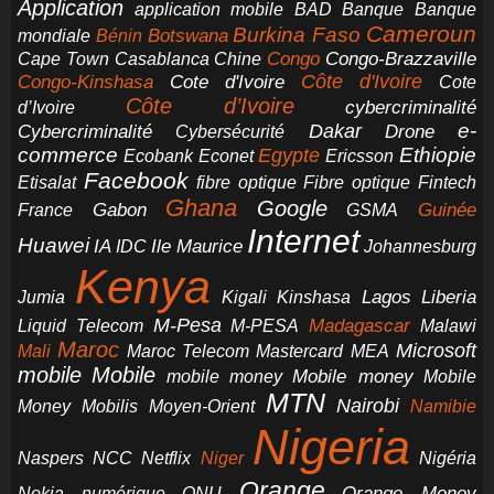
Application
application mobile
BAD
Banque
Banque
Cameroun
Burkina Faso
Botswana
mondiale
Bénin
Congo-Brazzaville
Chine
Congo
Cape Town
Casablanca
Cote d'Ivoire
Côte d'Ivoire
Congo-Kinshasa
Cote
Côte d’Ivoire
cybercriminalité
d’Ivoire
e-
Dakar
Cybercriminalité
Cybersécurité
Drone
commerce
Ethiopie
Egypte
Ericsson
Ecobank
Econet
Facebook
Etisalat
fibre optique
Fibre optique
Fintech
Ghana
Google
Gabon
Guinée
France
GSMA
Internet
Huawei
IA
Ile Maurice
IDC
Johannesburg
Kenya
Jumia
Lagos
Liberia
Kigali
Kinshasa
M-Pesa
Madagascar
Liquid Telecom
M-PESA
Malawi
Maroc
Microsoft
Mali
Maroc Telecom
Mastercard
MEA
mobile
Mobile
Mobile money
Mobile
mobile money
MTN
Nairobi
Money
Mobilis
Moyen-Orient
Namibie
Nigeria
NCC
Naspers
Netflix
Niger
Nigéria
Orange
Orange Money
Nokia
numérique
ONU