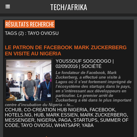
TECH/AFRIKA
RÉSULTATS RECHERCHE
TAGS (2) : TAYO OVIOSU
LE PATRON DE FACEBOOK MARK ZUCKERBERG
EN VISITE AU NIGERIA
YOUSSOUF SOGODOGO
|
02/09/2016
|
SOCIÉTÉ
Le fondateur de Facebook, Mark
Zuckerberg, a effectué une visite à
Lagos où il s’est fortement imprégné de
l'écosystème des startups dans le pays,
en s’intéressant aux développeurs en
particulier. Le premier arrêt de
Zuckerberg a été dans le plus important
centre d'incubation du Nigeria – le...
CCHUB
,
CO-CREATION HUB NIGERIA
,
FACEBOOK
,
HOTELS.NG
,
HUB
,
MARK ESSIEN
,
MARK ZUCKERBERG
,
MESSENGER
,
NIGERIA
,
PAGA
,
STARTUPS
,
SUMMER OF
CODE
,
TAYO OVIOSU
,
WHATSAPP
,
YABA