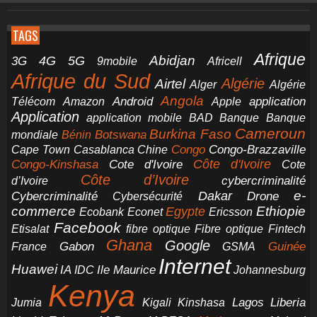
TAGS
Afrique
5G
Abidjan
4G
3G
Africell
9mobile
Afrique du Sud
Airtel
Algérie
Alger
Algérie
Angola
application
Android
Télécom
Amazon
Apple
Application
application mobile
BAD
Banque
Banque
Cameroun
Burkina Faso
Botswana
mondiale
Bénin
Congo-Brazzaville
Chine
Congo
Cape Town
Casablanca
Cote d'Ivoire
Côte d'Ivoire
Congo-Kinshasa
Cote
Côte d’Ivoire
cybercriminalité
d’Ivoire
e-
Dakar
Cybercriminalité
Cybersécurité
Drone
commerce
Ethiopie
Egypte
Ericsson
Ecobank
Econet
Facebook
Etisalat
fibre optique
Fibre optique
Fintech
Ghana
Google
Gabon
Guinée
France
GSMA
Internet
Huawei
IA
Ile Maurice
IDC
Johannesburg
Kenya
Jumia
Lagos
Liberia
Kigali
Kinshasa