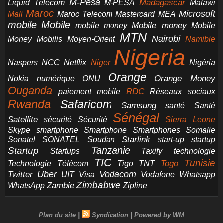
M-Pesa
Madagascar
Liquid Telecom
M-PESA
Malawi
Maroc
Microsoft
Mali
Maroc Telecom
Mastercard
MEA
mobile
Mobile
Mobile money
Mobile
mobile money
MTN
Nairobi
Money
Mobilis
Moyen-Orient
Namibie
Nigeria
NCC
Naspers
Netflix
Niger
Nigéria
Orange
Orange Money
Nokia
numérique
ONU
Ouganda
RDC
paiement mobile
Réseaux sociaux
Rwanda
Safaricom
Samsung
santé
Santé
Sénégal
Satellite
sécurité
Sécurité
Sierra Leone
smartphone
Smartphones
Skype
Smartphone
Somalie
Starlink
start-up
startup
Sonatel
SONATEL
Soudan
Tanzanie
Startup
technologie
Startups
Taxify
TIC
Tunisie
Technologie
Télécom
Tigo
Togo
TNT
Uber
Vodacom
Twitter
UIT
Visa
Vodafone
Whatsapp
Zimbabwe
Zambie
WhatsApp
Zipline
|
|
Plan du site
Syndication
Powered by WM