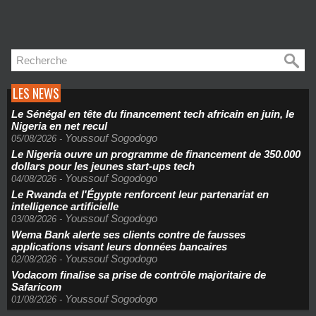
LES NEWS
Le Sénégal en tête du financement tech africain en juin, le
Nigeria en net recul
Youssouf Sogodogo
05/08/2026
-
Le Nigeria ouvre un programme de financement de 350.000
dollars pour les jeunes start-ups tech
Youssouf Sogodogo
04/08/2026
-
Le Rwanda et l'Égypte renforcent leur partenariat en
intelligence artificielle
Youssouf Sogodogo
03/08/2026
-
Wema Bank alerte ses clients contre de fausses
applications visant leurs données bancaires
Youssouf Sogodogo
02/08/2026
-
Vodacom finalise sa prise de contrôle majoritaire de
Safaricom
Youssouf Sogodogo
01/08/2026
-