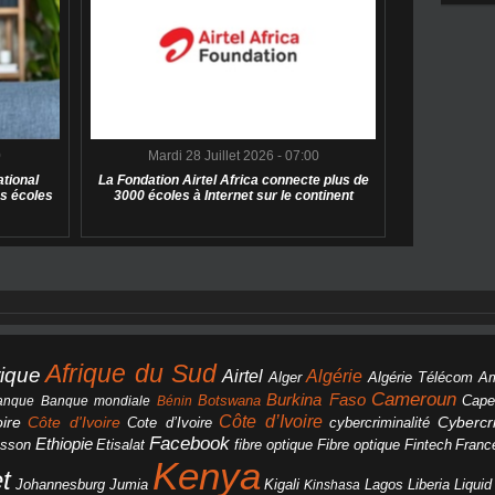
0
Mardi 28 Juillet 2026 - 07:00
tional
La Fondation Airtel Africa connecte plus de
s écoles
3000 écoles à Internet sur le continent
Afrique du Sud
rique
Algérie
Airtel
Alger
Algérie Télécom
A
Cameroun
Burkina Faso
Botswana
anque
Banque mondiale
Bénin
Cape
Côte d’Ivoire
Côte d'Ivoire
ire
cybercriminalité
Cybercri
Cote d’Ivoire
Facebook
Ethiopie
csson
Etisalat
fibre optique
Fibre optique
Fintech
Franc
Kenya
et
Johannesburg
Jumia
Lagos
Liberia
Liqui
Kigali
Kinshasa