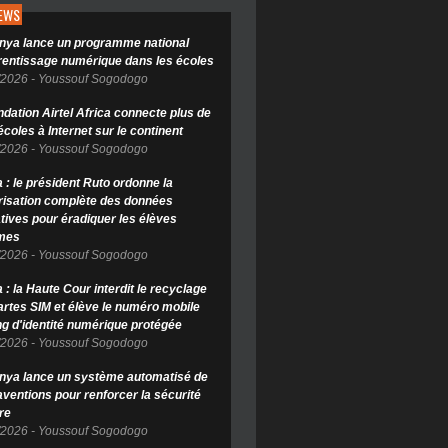
NEWS
nya lance un programme national
rentissage numérique dans les écoles
/2026
-
Youssouf Sogodogo
ndation Airtel Africa connecte plus de
coles à Internet sur le continent
/2026
-
Youssouf Sogodogo
 : le président Ruto ordonne la
isation complète des données
tives pour éradiquer les élèves
mes
/2026
-
Youssouf Sogodogo
: la Haute Cour interdit le recyclage
artes SIM et élève le numéro mobile
ng d'identité numérique protégée
/2026
-
Youssouf Sogodogo
nya lance un système automatisé de
aventions pour renforcer la sécurité
re
/2026
-
Youssouf Sogodogo