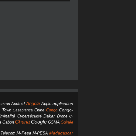
Angola
Android
application
mazon
Apple
Chine
Congo
Congo-
 Town
Casablanca
Dakar
e-
minalité
Cybersécurité
Drone
Ghana
Google
Gabon
GSMA
Guinée
e
M-Pesa
d Telecom
M-PESA
Madagascar