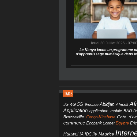
Jeudi 30 Juillet 2026 - 07:0
Le Kenya lance un programme na
d'apprentissage numérique dans le
TAGS
Af
Abidjan
4G
5G
3G
Africell
9mobile
Application
BAD
application mobile
B
Brazzaville
Congo-Kinshasa
Cote d'Ivo
commerce
Egypte
Eri
Ecobank
Econet
Intern
Huawei
IA
IDC
Ile Maurice