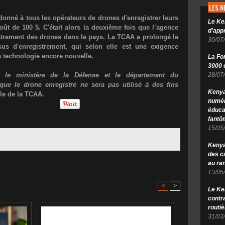
LES 
onné à tous les opérateurs de drones d'enregistrer leurs
Le Ke
ût de 100 $. C'était alors la deuxième fois que l’agence
d'app
istrement des drones dans le pays. La TCAA a prolongé la
30/07
sus d'enregistrement, qui selon elle est une exigence
la technologie encore nouvelle.
La Fo
3000 é
28/07
, le ministère de la Défense et le département du
que le drone enregistré ne sera pas utilisé à des fins
Kenya
le de la TCAA.
numér
éduca
fantô
15/05
Kenya 
des c
au ra
13/05
<
>
Le Ke
contr
routiè
31/03