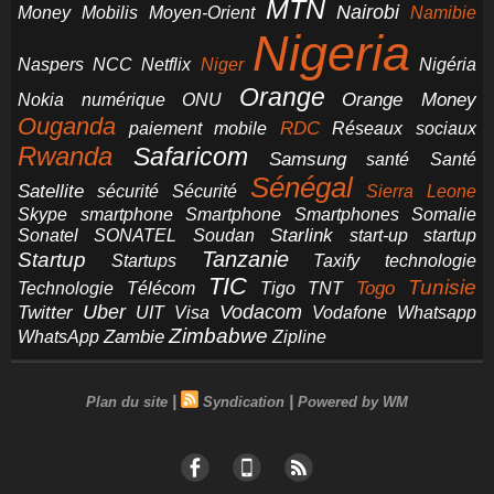
MTN
Nairobi
Money
Mobilis
Moyen-Orient
Namibie
Nigeria
NCC
Naspers
Netflix
Niger
Nigéria
Orange
Orange Money
Nokia
numérique
ONU
Ouganda
RDC
paiement mobile
Réseaux sociaux
Rwanda
Safaricom
Samsung
santé
Santé
Sénégal
Satellite
sécurité
Sécurité
Sierra Leone
smartphone
Smartphones
Skype
Smartphone
Somalie
Starlink
start-up
startup
Sonatel
SONATEL
Soudan
Tanzanie
Startup
technologie
Startups
Taxify
TIC
Tunisie
Technologie
Télécom
Tigo
Togo
TNT
Uber
Vodacom
Twitter
UIT
Visa
Vodafone
Whatsapp
Zimbabwe
Zambie
WhatsApp
Zipline
|
|
Plan du site
Syndication
Powered by WM