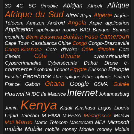
Afrique
5G
Abidjan
4G
3G
Africell
9mobile
Afrique du Sud
Airtel
Algérie
Alger
Algérie
Angola
application
Android
Télécom
Amazon
Apple
Application
application mobile
BAD
Banque
Banque
Cameroun
Burkina Faso
Botswana
mondiale
Bénin
Congo-Brazzaville
Chine
Congo
Cape Town
Casablanca
Cote d'Ivoire
Côte d'Ivoire
Congo-Kinshasa
Cote
Côte d’Ivoire
cybercriminalité
d’Ivoire
e-
Dakar
Cybercriminalité
Cybersécurité
Drone
commerce
Ethiopie
Egypte
Ericsson
Ecobank
Econet
Facebook
Etisalat
fibre optique
Fibre optique
Fintech
Ghana
Google
Gabon
Guinée
France
GSMA
Internet
Huawei
IA
Ile Maurice
IDC
Johannesburg
Kenya
Jumia
Lagos
Liberia
Kigali
Kinshasa
M-Pesa
Madagascar
Liquid Telecom
M-PESA
Malawi
Maroc
Microsoft
Mali
Maroc Telecom
Mastercard
MEA
mobile
Mobile
Mobile money
Mobile
mobile money