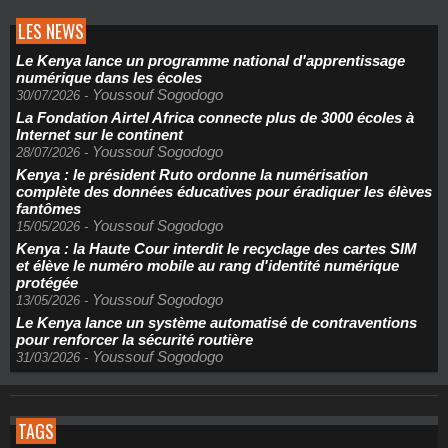
LES NEWS
Le Kenya lance un programme national d'apprentissage
numérique dans les écoles
Youssouf Sogodogo
30/07/2026
-
La Fondation Airtel Africa connecte plus de 3000 écoles à
Internet sur le continent
Youssouf Sogodogo
28/07/2026
-
Kenya : le président Ruto ordonne la numérisation
complète des données éducatives pour éradiquer les élèves
fantômes
Youssouf Sogodogo
15/05/2026
-
Kenya : la Haute Cour interdit le recyclage des cartes SIM
et élève le numéro mobile au rang d'identité numérique
protégée
Youssouf Sogodogo
13/05/2026
-
Le Kenya lance un système automatisé de contraventions
pour renforcer la sécurité routière
Youssouf Sogodogo
31/03/2026
-
TAGS