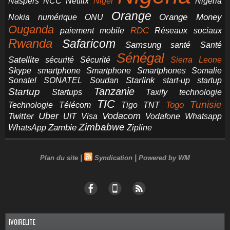
NCC
Naspers
Netflix
Niger
Nigéria
Orange
Orange Money
Nokia
numérique
ONU
Ouganda
RDC
paiement mobile
Réseaux sociaux
Rwanda
Safaricom
Samsung
santé
Santé
Sénégal
Satellite
sécurité
Sécurité
Sierra Leone
smartphone
Smartphones
Skype
Smartphone
Somalie
Starlink
start-up
startup
Sonatel
SONATEL
Soudan
Tanzanie
Startup
technologie
Startups
Taxify
TIC
Tunisie
Technologie
Télécom
Tigo
Togo
TNT
Uber
Vodacom
Twitter
UIT
Visa
Vodafone
Whatsapp
Zimbabwe
Zambie
WhatsApp
Zipline
|
|
Plan du site
Syndication
Powered by WM
IVOIRELITE