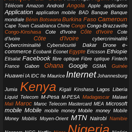
Angola
application
Android
Télécom
Amazon
Apple
Application
application mobile
BAD
Banque
Banque
Cameroun
Burkina Faso
Botswana
mondiale
Bénin
Congo-Brazzaville
Chine
Congo
Cape Town
Casablanca
Cote d'Ivoire
Côte d'Ivoire
Congo-Kinshasa
Cote
Côte d’Ivoire
cybercriminalité
d’Ivoire
e-
Dakar
Cybercriminalité
Cybersécurité
Drone
commerce
Ethiopie
Egypte
Ericsson
Ecobank
Econet
Facebook
Etisalat
fibre optique
Fibre optique
Fintech
Ghana
Google
Gabon
Guinée
France
GSMA
Internet
Huawei
IA
Ile Maurice
IDC
Johannesburg
Kenya
Jumia
Lagos
Liberia
Kigali
Kinshasa
M-Pesa
Madagascar
Liquid Telecom
M-PESA
Malawi
Maroc
Microsoft
Mali
Maroc Telecom
Mastercard
MEA
mobile
Mobile
Mobile money
Mobile
mobile money
MTN
Nairobi
Money
Mobilis
Moyen-Orient
Namibie
Nigeria