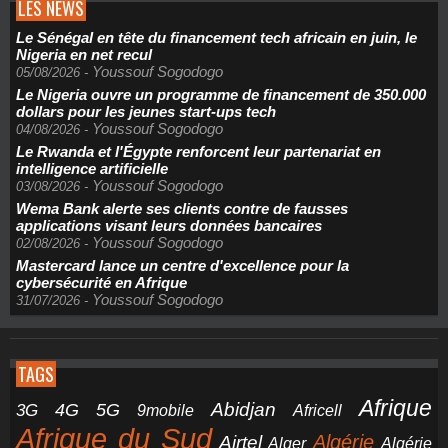
LES NEWS
Le Sénégal en tête du financement tech africain en juin, le
Nigeria en net recul
Youssouf Sogodogo
05/08/2026
-
Le Nigeria ouvre un programme de financement de 350.000
dollars pour les jeunes start-ups tech
Youssouf Sogodogo
04/08/2026
-
Le Rwanda et l'Égypte renforcent leur partenariat en
intelligence artificielle
Youssouf Sogodogo
03/08/2026
-
Wema Bank alerte ses clients contre de fausses
applications visant leurs données bancaires
Youssouf Sogodogo
02/08/2026
-
Mastercard lance un centre d'excellence pour la
cybersécurité en Afrique
Youssouf Sogodogo
31/07/2026
-
TAGS
Afrique
5G
Abidjan
4G
3G
Africell
9mobile
Afrique du Sud
Airtel
Algérie
Alger
Algérie