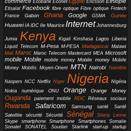
commerce
Ethiopie
Egypte
Ericsson
Ecobank
Econet
Facebook
Etisalat
fibre optique
Fibre optique
Fintech
Ghana
Google
Gabon
Guinée
France
GSMA
Internet
Huawei
IA
Ile Maurice
IDC
Johannesburg
Kenya
Jumia
Lagos
Liberia
Kigali
Kinshasa
M-Pesa
Madagascar
Liquid Telecom
M-PESA
Malawi
Maroc
Microsoft
Mali
Maroc Telecom
Mastercard
MEA
mobile
Mobile
Mobile money
Mobile
mobile money
MTN
Nairobi
Money
Mobilis
Moyen-Orient
Namibie
Nigeria
NCC
Naspers
Netflix
Niger
Nigéria
Orange
Orange Money
Nokia
numérique
ONU
Ouganda
RDC
paiement mobile
Réseaux sociaux
Rwanda
Safaricom
Samsung
santé
Santé
Sénégal
Satellite
sécurité
Sécurité
Sierra Leone
smartphone
Smartphones
Skype
Smartphone
Somalie
Starlink
start-up
startup
Sonatel
SONATEL
Soudan