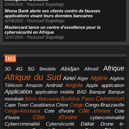
Youssouf Sogodogo
03/08/2026
-
Wema Bank alerte ses clients contre de fausses
applications visant leurs données bancaires
Youssouf Sogodogo
02/08/2026
-
Mastercard lance un centre d'excellence pour la
cybersécurité en Afrique
Youssouf Sogodogo
31/07/2026
-
TAGS
Afrique
5G
Abidjan
4G
3G
Africell
9mobile
Afrique du Sud
Airtel
Algérie
Alger
Algérie
Angola
application
Android
Télécom
Amazon
Apple
Application
application mobile
BAD
Banque
Banque
Cameroun
Burkina Faso
Botswana
mondiale
Bénin
Congo-Brazzaville
Chine
Congo
Cape Town
Casablanca
Cote d'Ivoire
Côte d'Ivoire
Congo-Kinshasa
Cote
Côte d’Ivoire
cybercriminalité
d’Ivoire
e-
Dakar
Cybercriminalité
Cybersécurité
Drone