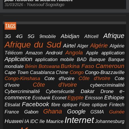
Youssouf Sogodogo
31/03/2026
-
TAGS
Afrique
5G
Abidjan
4G
3G
Africell
9mobile
Afrique du Sud
Airtel
Algérie
Alger
Algérie
Angola
application
Android
Télécom
Amazon
Apple
Application
application mobile
BAD
Banque
Banque
Cameroun
Burkina Faso
Botswana
mondiale
Bénin
Congo-Brazzaville
Chine
Congo
Cape Town
Casablanca
Cote d'Ivoire
Côte d'Ivoire
Congo-Kinshasa
Cote
Côte d’Ivoire
cybercriminalité
d’Ivoire
e-
Dakar
Cybercriminalité
Cybersécurité
Drone
commerce
Ethiopie
Egypte
Ericsson
Ecobank
Econet
Facebook
Etisalat
fibre optique
Fibre optique
Fintech
Ghana
Google
Gabon
Guinée
France
GSMA
Internet
Huawei
IA
Ile Maurice
IDC
Johannesburg