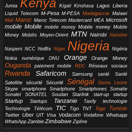
Kenya
Jumia
Lagos
Liberia
Kigali
Kinshasa
M-Pesa
Madagascar
Liquid Telecom
M-PESA
Malawi
Maroc
Microsoft
Mali
Maroc Telecom
Mastercard
MEA
mobile
Mobile
Mobile money
Mobile
mobile money
MTN
Nairobi
Money
Mobilis
Moyen-Orient
Namibie
Nigeria
NCC
Naspers
Netflix
Niger
Nigéria
Orange
Orange Money
Nokia
numérique
ONU
Ouganda
RDC
paiement mobile
Réseaux sociaux
Rwanda
Safaricom
Samsung
santé
Santé
Sénégal
Satellite
sécurité
Sécurité
Sierra Leone
smartphone
Smartphones
Skype
Smartphone
Somalie
Starlink
start-up
startup
Sonatel
SONATEL
Soudan
Tanzanie
Startup
technologie
Startups
Taxify
TIC
Tunisie
Technologie
Télécom
Tigo
Togo
TNT
Uber
Vodacom
Twitter
UIT
Visa
Vodafone
Whatsapp
Zimbabwe
Zambie
WhatsApp
Zipline