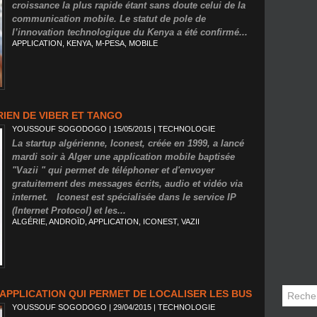
croissance la plus rapide étant sans doute celui de la
communication mobile. Le statut de pole de
l’innovation technologique du Kenya a été confirmé...
APPLICATION
,
KENYA
,
M-PESA
,
MOBILE
RIEN DE VIBER ET TANGO
YOUSSOUF SOGODOGO
| 15/05/2015
|
TECHNOLOGIE
La startup algérienne, Iconest, créée en 1999, a lancé
mardi soir à Alger une application mobile baptisée
"Vazii " qui permet de téléphoner et d'envoyer
gratuitement des messages écrits, audio et vidéo via
internet. Iconest est spécialisée dans le service IP
(Internet Protocol) et les...
ALGÉRIE
,
ANDROÏD
,
APPLICATION
,
ICONEST
,
VAZII
E APPLICATION QUI PERMET DE LOCALISER LES BUS
YOUSSOUF SOGODOGO
| 29/04/2015
|
TECHNOLOGIE