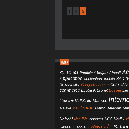
1
2
3
TAGS
Af
Abidjan
4G
5G
3G
Africell
9mobile
Application
BAD
application mobile
B
Brazzaville
Congo-Kinshasa
Cote d'Ivo
commerce
Egypte
Eri
Ecobank
Econet
Intern
Huawei
IA
IDC
Ile Maurice
Maroc
Mali
Maroc Telecom
Mas
Malawi
Nairobi
Namibie
NCC
Naspers
Netflix
N
Rwanda
Safar
Réseaux sociaux