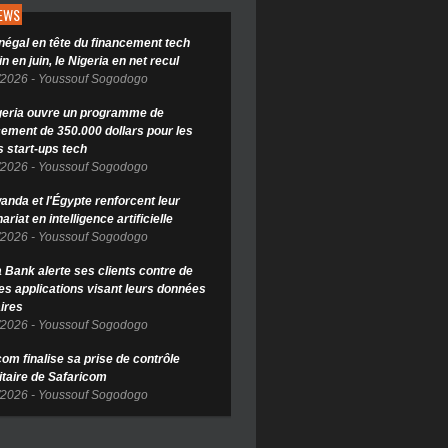
NEWS
négal en tête du financement tech
in en juin, le Nigeria en net recul
/2026
-
Youssouf Sogodogo
geria ouvre un programme de
cement de 350.000 dollars pour les
s start-ups tech
/2026
-
Youssouf Sogodogo
anda et l'Égypte renforcent leur
ariat en intelligence artificielle
/2026
-
Youssouf Sogodogo
Bank alerte ses clients contre de
es applications visant leurs données
ires
/2026
-
Youssouf Sogodogo
om finalise sa prise de contrôle
itaire de Safaricom
/2026
-
Youssouf Sogodogo