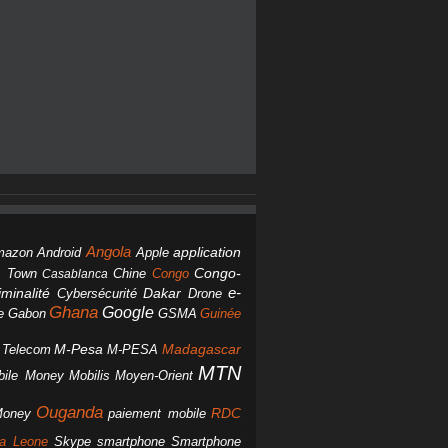
Angola
Android
application
mazon
Apple
Chine
Congo
Congo-
 Town
Casablanca
Dakar
e-
minalité
Cybersécurité
Drone
Ghana
Google
Gabon
GSMA
Guinée
e
M-Pesa
d Telecom
M-PESA
Madagascar
MTN
bile Money
Mobilis
Moyen-Orient
Ouganda
Money
RDC
paiement mobile
smartphone
ra Leone
Skype
Smartphone