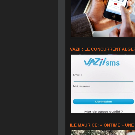
VAZII : LE CONCURRENT ALGÉ
ILE MAURICE: « ONTIME » UN