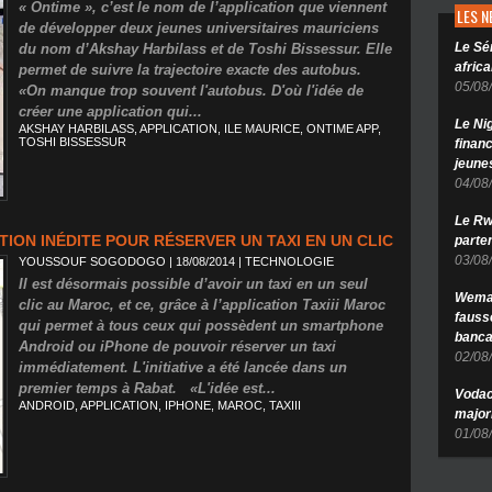
« Ontime », c’est le nom de l’application que viennent
LES 
de développer deux jeunes universitaires mauriciens
Le Sé
du nom d’Akshay Harbilass et de Toshi Bissessur. Elle
africa
permet de suivre la trajectoire exacte des autobus.
05/08
«On manque trop souvent l'autobus. D'où l'idée de
créer une application qui...
Le Ni
AKSHAY HARBILASS
,
APPLICATION
,
ILE MAURICE
,
ONTIME APP
,
TOSHI BISSESSUR
finan
jeune
04/08
Le Rw
ATION INÉDITE POUR RÉSERVER UN TAXI EN UN CLIC
parten
03/08
YOUSSOUF SOGODOGO
| 18/08/2014
|
TECHNOLOGIE
Il est désormais possible d’avoir un taxi en un seul
Wema 
clic au Maroc, et ce, grâce à l’application Taxiii Maroc
fauss
qui permet à tous ceux qui possèdent un smartphone
banca
Android ou iPhone de pouvoir réserver un taxi
02/08
immédiatement. L'initiative a été lancée dans un
premier temps à Rabat. «L'idée est...
Vodac
ANDROID
,
APPLICATION
,
IPHONE
,
MAROC
,
TAXIII
major
01/08