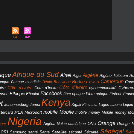
Afrique du Sud
rique
Algérie
Airtel
Alger
Algérie Télécom
A
Cameroun
Burkina Faso
Botswana
anque
Banque mondiale
Bénin
Cape
Côte d’Ivoire
Côte d'Ivoire
ire
cybercriminalité
Cybercri
Cote d’Ivoire
Facebook
Ethiopie
csson
Etisalat
fibre optique
Fibre optique
Fintech
Franc
Kenya
et
Johannesburg
Jumia
Lagos
Liberia
Liqui
Kigali
Kinshasa
mobile
Mobile
Microsoft
tercard
Mobile money
Mo
MEA
mobile money
Nigeria
Orange
Orange 
iger
Nigéria
Nokia
numérique
ONU
Sénégal
icom
Samsung
santé
Satellite
Santé
sécurité
Sécurité
Sier