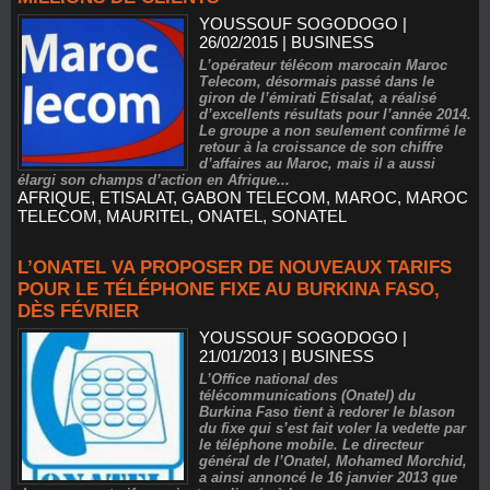
YOUSSOUF SOGODOGO
|
26/02/2015
|
BUSINESS
L’opérateur télécom marocain Maroc
Telecom, désormais passé dans le
giron de l’émirati Etisalat, a réalisé
d’excellents résultats pour l’année 2014.
Le groupe a non seulement confirmé le
retour à la croissance de son chiffre
d’affaires au Maroc, mais il a aussi
élargi son champs d’action en Afrique...
AFRIQUE
,
ETISALAT
,
GABON TELECOM
,
MAROC
,
MAROC
TELECOM
,
MAURITEL
,
ONATEL
,
SONATEL
L’ONATEL VA PROPOSER DE NOUVEAUX TARIFS
POUR LE TÉLÉPHONE FIXE AU BURKINA FASO,
DÈS FÉVRIER
YOUSSOUF SOGODOGO
|
21/01/2013
|
BUSINESS
L’Office national des
télécommunications (Onatel) du
Burkina Faso tient à redorer le blason
du fixe qui s’est fait voler la vedette par
le téléphone mobile. Le directeur
général de l’Onatel, Mohamed Morchid,
a ainsi annoncé le 16 janvier 2013 que