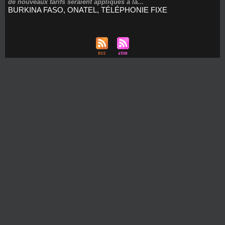
de nouveaux tarifs seraient appliqués à la...
BURKINA FASO
,
ONATEL
,
TÉLÉPHONIE FIXE