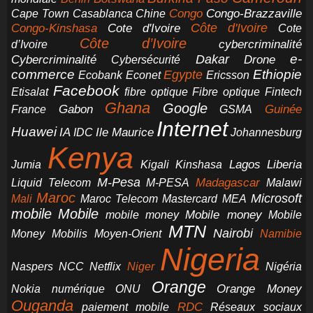
Congo-Brazzaville
Chine
Congo
Cape Town
Casablanca
Cote d'Ivoire
Côte d'Ivoire
Congo-Kinshasa
Cote
Côte d’Ivoire
cybercriminalité
d’Ivoire
e-
Dakar
Cybercriminalité
Cybersécurité
Drone
commerce
Ethiopie
Egypte
Ericsson
Ecobank
Econet
Facebook
Etisalat
fibre optique
Fibre optique
Fintech
Ghana
Google
Gabon
Guinée
France
GSMA
Internet
Huawei
IA
Ile Maurice
IDC
Johannesburg
Kenya
Jumia
Lagos
Liberia
Kigali
Kinshasa
M-Pesa
Madagascar
Liquid Telecom
M-PESA
Malawi
Maroc
Microsoft
Mali
Maroc Telecom
Mastercard
MEA
mobile
Mobile
Mobile money
Mobile
mobile money
MTN
Nairobi
Money
Mobilis
Moyen-Orient
Namibie
Nigeria
NCC
Naspers
Netflix
Niger
Nigéria
Orange
Orange Money
Nokia
numérique
ONU
Ouganda
RDC
paiement mobile
Réseaux sociaux