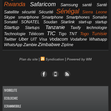
Rwanda
Safaricom
Samsung
santé
Santé
Sénégal
Satellite
sécurité
Sécurité
Sierra Leone
smartphone
Smartphones
Skype
Smartphone
Somalie
Starlink
start-up
startup
Sonatel
SONATEL
Soudan
Tanzanie
Startup
technologie
Startups
Taxify
TIC
Tunisie
Technologie
Télécom
Tigo
Togo
TNT
Uber
Vodacom
Twitter
UIT
Visa
Vodafone
Whatsapp
Zimbabwe
Zambie
WhatsApp
Zipline
|
|
Plan du site
Syndication
Powered by WM
IVOIRELITE
ECOLOCHIC
ECRANMOBILE