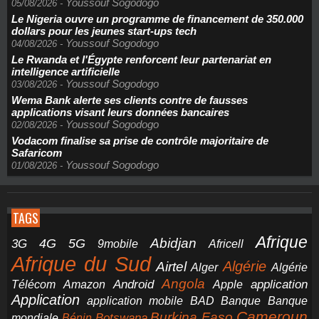
Youssouf Sogodogo
05/08/2026
-
Le Nigeria ouvre un programme de financement de 350.000
dollars pour les jeunes start-ups tech
Youssouf Sogodogo
04/08/2026
-
Le Rwanda et l'Égypte renforcent leur partenariat en
intelligence artificielle
Youssouf Sogodogo
03/08/2026
-
Wema Bank alerte ses clients contre de fausses
applications visant leurs données bancaires
Youssouf Sogodogo
02/08/2026
-
Vodacom finalise sa prise de contrôle majoritaire de
Safaricom
Youssouf Sogodogo
01/08/2026
-
TAGS
Afrique
5G
Abidjan
4G
3G
Africell
9mobile
Afrique du Sud
Airtel
Algérie
Alger
Algérie
Angola
application
Android
Télécom
Amazon
Apple
Application
application mobile
BAD
Banque
Banque
Cameroun
Burkina Faso
Botswana
mondiale
Bénin