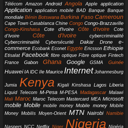
Angola
application
Android
Télécom
Amazon
Apple
Application
application mobile
BAD
Banque
Banque
Cameroun
Burkina Faso
Botswana
mondiale
Bénin
Congo-Brazzaville
Chine
Congo
Cape Town
Casablanca
Cote d'Ivoire
Côte d'Ivoire
Congo-Kinshasa
Cote
Côte d’Ivoire
cybercriminalité
d’Ivoire
e-
Dakar
Cybercriminalité
Cybersécurité
Drone
commerce
Ethiopie
Egypte
Ericsson
Ecobank
Econet
Facebook
Etisalat
fibre optique
Fibre optique
Fintech
Ghana
Google
Gabon
Guinée
France
GSMA
Internet
Huawei
IA
Ile Maurice
IDC
Johannesburg
Kenya
Jumia
Lagos
Liberia
Kigali
Kinshasa
M-Pesa
Madagascar
Liquid Telecom
M-PESA
Malawi
Maroc
Microsoft
Mali
Maroc Telecom
Mastercard
MEA
mobile
Mobile
Mobile money
Mobile
mobile money
MTN
Nairobi
Money
Mobilis
Moyen-Orient
Namibie
Nigeria
NCC
Naspers
Netflix
Niger
Nigéria