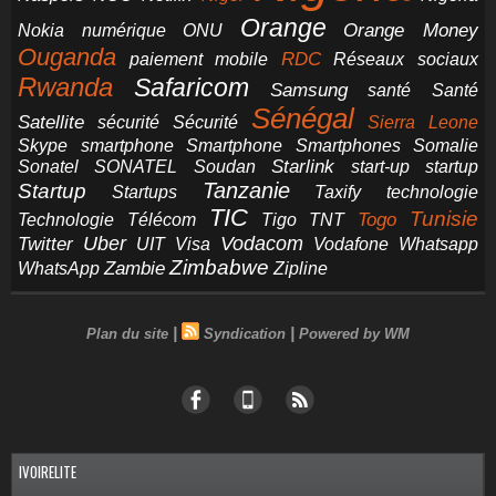
Orange
Orange Money
Nokia
numérique
ONU
Ouganda
RDC
paiement mobile
Réseaux sociaux
Rwanda
Safaricom
Samsung
santé
Santé
Sénégal
Satellite
sécurité
Sécurité
Sierra Leone
smartphone
Smartphones
Skype
Smartphone
Somalie
Starlink
start-up
startup
Sonatel
SONATEL
Soudan
Tanzanie
Startup
technologie
Startups
Taxify
TIC
Tunisie
Technologie
Télécom
Tigo
Togo
TNT
Uber
Vodacom
Twitter
UIT
Visa
Vodafone
Whatsapp
Zimbabwe
Zambie
WhatsApp
Zipline
|
|
Plan du site
Syndication
Powered by WM
IVOIRELITE