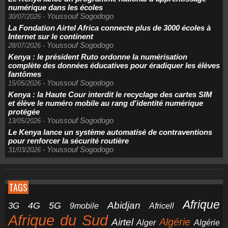
numérique dans les écoles
Youssouf Sogodogo
30/07/2026
-
La Fondation Airtel Africa connecte plus de 3000 écoles à
Internet sur le continent
Youssouf Sogodogo
28/07/2026
-
Kenya : le président Ruto ordonne la numérisation
complète des données éducatives pour éradiquer les élèves
fantômes
Youssouf Sogodogo
15/05/2026
-
Kenya : la Haute Cour interdit le recyclage des cartes SIM
et élève le numéro mobile au rang d'identité numérique
protégée
Youssouf Sogodogo
13/05/2026
-
Le Kenya lance un système automatisé de contraventions
pour renforcer la sécurité routière
Youssouf Sogodogo
31/03/2026
-
TAGS
Afrique
5G
Abidjan
4G
3G
Africell
9mobile
Afrique du Sud
Airtel
Algérie
Alger
Algérie