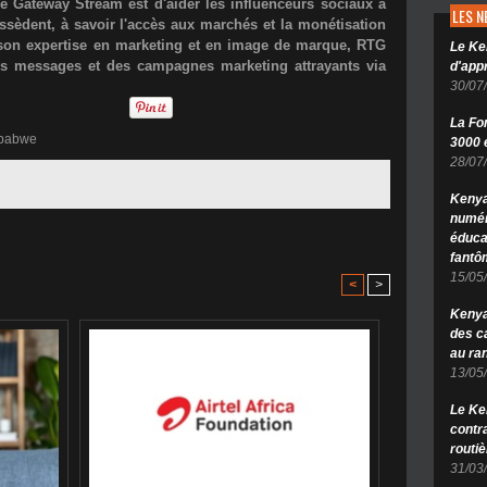
de Gateway Stream est d'aider les influenceurs sociaux à
LES 
possèdent, à savoir l'accès aux marchés et la monétisation
t son expertise en marketing et en image de marque, RTG
Le Ke
des messages et des campagnes marketing attrayants via
d'app
30/07
La Fo
babwe
3000 é
28/07
Kenya
numér
éduca
fantô
15/05
<
>
Kenya 
des c
au ra
13/05
Le Ke
contr
routiè
31/03