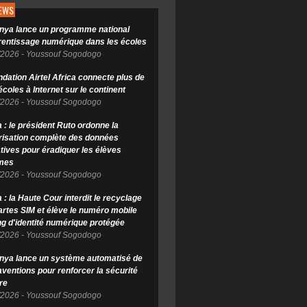
NEWS
nya lance un programme national
rentissage numérique dans les écoles
/2026
-
Youssouf Sogodogo
ndation Airtel Africa connecte plus de
coles à Internet sur le continent
/2026
-
Youssouf Sogodogo
 : le président Ruto ordonne la
isation complète des données
tives pour éradiquer les élèves
mes
/2026
-
Youssouf Sogodogo
: la Haute Cour interdit le recyclage
artes SIM et élève le numéro mobile
ng d'identité numérique protégée
/2026
-
Youssouf Sogodogo
nya lance un système automatisé de
aventions pour renforcer la sécurité
re
/2026
-
Youssouf Sogodogo