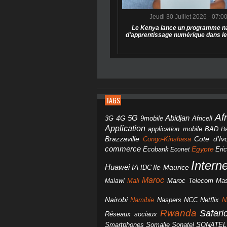
Jeudi 30 Juillet 2026 - 07:0
Le Kenya lance un programme na
d'apprentissage numérique dans le
TAGS
Af
Abidjan
4G
5G
3G
Africell
9mobile
Application
BAD
application mobile
B
Brazzaville
Congo-Kinshasa
Cote d'Ivo
commerce
Egypte
Eri
Ecobank
Econet
Intern
Huawei
IA
IDC
Ile Maurice
Maroc
Mali
Maroc Telecom
Mas
Malawi
Nairobi
Namibie
NCC
Naspers
Netflix
N
Rwanda
Safar
Réseaux sociaux
Smartphones
Somalie
Sonatel
SONATEL