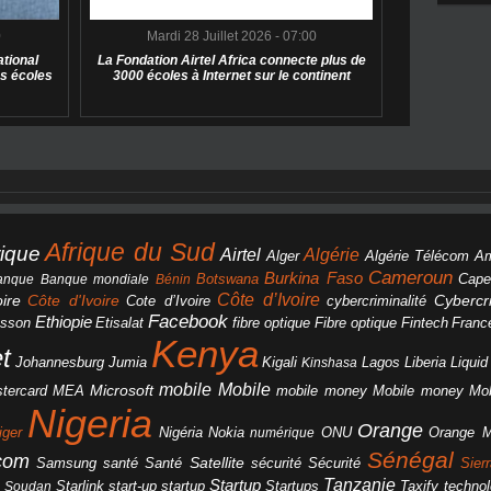
0
Mardi 28 Juillet 2026 - 07:00
tional
La Fondation Airtel Africa connecte plus de
s écoles
3000 écoles à Internet sur le continent
Afrique du Sud
rique
Algérie
Airtel
Alger
Algérie Télécom
A
Cameroun
Burkina Faso
Botswana
anque
Banque mondiale
Bénin
Cape
Côte d’Ivoire
Côte d'Ivoire
ire
cybercriminalité
Cybercri
Cote d’Ivoire
Facebook
Ethiopie
csson
Etisalat
fibre optique
Fibre optique
Fintech
Franc
Kenya
et
Johannesburg
Jumia
Lagos
Liberia
Liqui
Kigali
Kinshasa
mobile
Mobile
Microsoft
tercard
Mobile money
Mo
MEA
mobile money
Nigeria
Orange
Orange 
iger
Nigéria
Nokia
numérique
ONU
Sénégal
icom
Samsung
santé
Satellite
Santé
sécurité
Sécurité
Sier
Tanzanie
Startup
Starlink
start-up
startup
technol
Soudan
Startups
Taxify