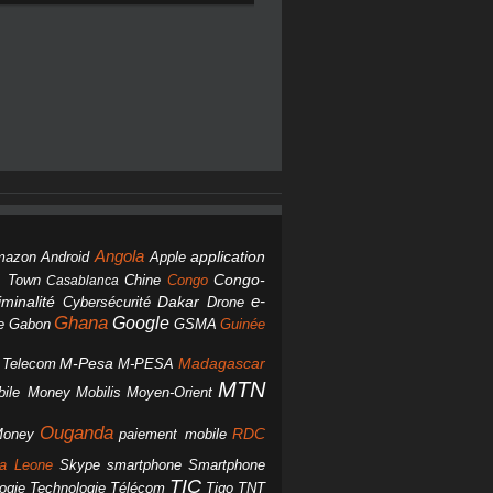
Angola
Android
application
mazon
Apple
Chine
Congo
Congo-
 Town
Casablanca
Dakar
e-
minalité
Cybersécurité
Drone
Ghana
Google
Gabon
GSMA
Guinée
e
M-Pesa
d Telecom
M-PESA
Madagascar
MTN
bile Money
Mobilis
Moyen-Orient
Ouganda
Money
RDC
paiement mobile
smartphone
ra Leone
Skype
Smartphone
TIC
ogie
Technologie
Télécom
Tigo
TNT