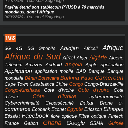
Youssouf Sogodogo
02/07/2026
-
PayPal étend son stablecoin PYUSD à 70 marchés
mondiaux, dont l'Afrique
Youssouf Sogodogo
04/06/2026
-
TAGS
Afrique
5G
Abidjan
4G
3G
Africell
9mobile
Afrique du Sud
Airtel
Algérie
Alger
Algérie
Angola
application
Android
Télécom
Amazon
Apple
Application
application mobile
BAD
Banque
Banque
Cameroun
Burkina Faso
Botswana
mondiale
Bénin
Congo-Brazzaville
Chine
Congo
Cape Town
Casablanca
Cote d'Ivoire
Côte d'Ivoire
Congo-Kinshasa
Cote
Côte d’Ivoire
cybercriminalité
d’Ivoire
e-
Dakar
Cybercriminalité
Cybersécurité
Drone
commerce
Ethiopie
Egypte
Ericsson
Ecobank
Econet
Facebook
Etisalat
fibre optique
Fibre optique
Fintech
Ghana
Google
Gabon
Guinée
France
GSMA