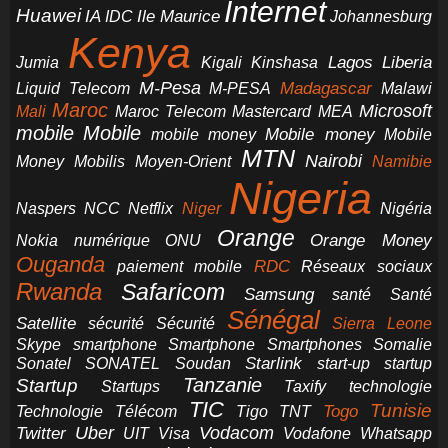
Internet
Huawei
IA
Ile Maurice
IDC
Johannesburg
Kenya
Jumia
Lagos
Liberia
Kigali
Kinshasa
M-Pesa
Madagascar
Liquid Telecom
M-PESA
Malawi
Maroc
Microsoft
Mali
Maroc Telecom
Mastercard
MEA
mobile
Mobile
Mobile money
Mobile
mobile money
MTN
Nairobi
Money
Mobilis
Moyen-Orient
Namibie
Nigeria
NCC
Naspers
Netflix
Niger
Nigéria
Orange
Orange Money
Nokia
numérique
ONU
Ouganda
RDC
paiement mobile
Réseaux sociaux
Rwanda
Safaricom
Samsung
santé
Santé
Sénégal
Satellite
sécurité
Sécurité
Sierra Leone
smartphone
Smartphones
Skype
Smartphone
Somalie
Starlink
start-up
startup
Sonatel
SONATEL
Soudan
Tanzanie
Startup
technologie
Startups
Taxify
TIC
Tunisie
Technologie
Télécom
Tigo
Togo
TNT
Uber
Vodacom
Twitter
UIT
Visa
Vodafone
Whatsapp