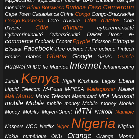
application mobile
BAD
Banque
Banque
Cameroun
Burkina Faso
Botswana
mondiale
Bénin
Congo-Brazzaville
Chine
Congo
Cape Town
Casablanca
Cote d'Ivoire
Côte d'Ivoire
Congo-Kinshasa
Cote
Côte d’Ivoire
cybercriminalité
d’Ivoire
e-
Dakar
Cybercriminalité
Cybersécurité
Drone
commerce
Ethiopie
Egypte
Ericsson
Ecobank
Econet
Facebook
Etisalat
fibre optique
Fibre optique
Fintech
Ghana
Google
Gabon
Guinée
France
GSMA
Internet
Huawei
IA
Ile Maurice
IDC
Johannesburg
Kenya
Jumia
Lagos
Liberia
Kigali
Kinshasa
M-Pesa
Madagascar
Liquid Telecom
M-PESA
Malawi
Maroc
Microsoft
Mali
Maroc Telecom
Mastercard
MEA
mobile
Mobile
Mobile money
Mobile
mobile money
MTN
Nairobi
Money
Mobilis
Moyen-Orient
Namibie
Nigeria
NCC
Naspers
Netflix
Niger
Nigéria
Orange
Orange Money
Nokia
numérique
ONU