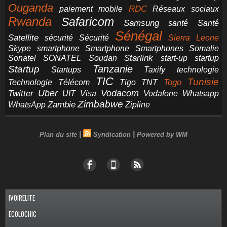
Ouganda
RDC
paiement mobile
Réseaux sociaux
Rwanda
Safaricom
Samsung
santé
Santé
Sénégal
Satellite
sécurité
Sécurité
Sierra Leone
smartphone
Smartphones
Skype
Smartphone
Somalie
Starlink
start-up
startup
Sonatel
SONATEL
Soudan
Tanzanie
Startup
technologie
Startups
Taxify
TIC
Tunisie
Technologie
Télécom
Tigo
Togo
TNT
Uber
Vodacom
Twitter
UIT
Visa
Vodafone
Whatsapp
Zimbabwe
Zambie
WhatsApp
Zipline
|
|
Plan du site
Syndication
Powered by WM
IVOIRELITE
ECOLOCHIC