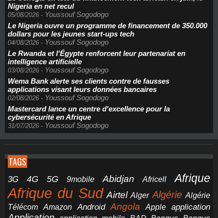
Nigeria en net recul
Youssouf Sogodogo
05/08/2026
-
Le Nigeria ouvre un programme de financement de 350.000
dollars pour les jeunes start-ups tech
Youssouf Sogodogo
04/08/2026
-
Le Rwanda et l'Égypte renforcent leur partenariat en
intelligence artificielle
Youssouf Sogodogo
03/08/2026
-
Wema Bank alerte ses clients contre de fausses
applications visant leurs données bancaires
Youssouf Sogodogo
02/08/2026
-
Mastercard lance un centre d'excellence pour la
cybersécurité en Afrique
Youssouf Sogodogo
31/07/2026
-
TAGS
Afrique
5G
Abidjan
4G
3G
Africell
9mobile
Afrique du Sud
Airtel
Algérie
Alger
Algérie
Angola
application
Android
Télécom
Amazon
Apple
Application