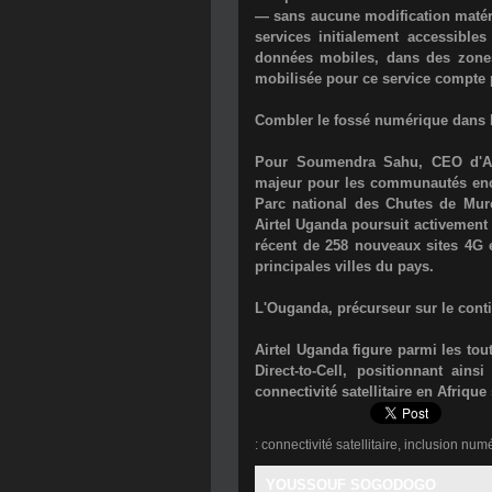
— sans aucune modification matéri
services initialement accessible
données mobiles, dans des zones 
mobilisée pour ce service compte p
Combler le fossé numérique dans 
Pour Soumendra Sahu, CEO d'Airt
majeur pour les communautés encl
Parc national des Chutes de Murc
Airtel Uganda poursuit activement 
récent de 258 nouveaux sites 4G e
principales villes du pays.
L'Ouganda, précurseur sur le cont
Airtel Uganda figure parmi les tou
Direct-to-Cell, positionnant ain
connectivité satellitaire en Afriqu
:
connectivité satellitaire
,
inclusion num
YOUSSOUF SOGODOGO