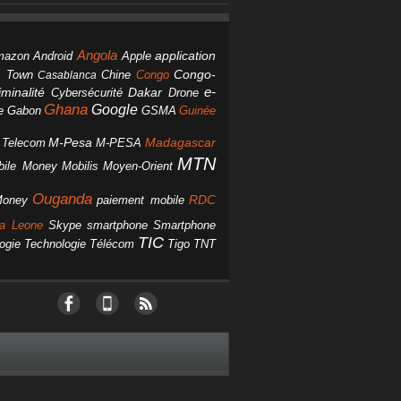
Angola
Android
application
mazon
Apple
Chine
Congo
Congo-
 Town
Casablanca
Dakar
e-
minalité
Cybersécurité
Drone
Ghana
Google
Gabon
GSMA
Guinée
e
M-Pesa
d Telecom
M-PESA
Madagascar
MTN
bile Money
Mobilis
Moyen-Orient
Ouganda
Money
RDC
paiement mobile
smartphone
ra Leone
Skype
Smartphone
TIC
ogie
Technologie
Télécom
Tigo
TNT