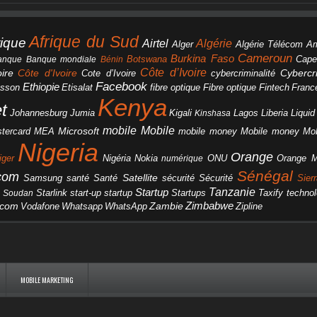
Afrique du Sud
rique
Algérie
Airtel
Alger
Algérie Télécom
A
Cameroun
Burkina Faso
Botswana
anque
Banque mondiale
Bénin
Cape
Côte d’Ivoire
Côte d'Ivoire
ire
cybercriminalité
Cybercri
Cote d’Ivoire
Facebook
Ethiopie
csson
Etisalat
fibre optique
Fibre optique
Fintech
Franc
Kenya
et
Johannesburg
Jumia
Lagos
Liberia
Liqui
Kigali
Kinshasa
mobile
Mobile
Microsoft
tercard
Mobile money
Mo
MEA
mobile money
Nigeria
Orange
Orange 
iger
Nigéria
Nokia
numérique
ONU
Sénégal
icom
Samsung
santé
Satellite
Santé
sécurité
Sécurité
Sier
Tanzanie
Startup
Starlink
start-up
startup
technol
Soudan
Startups
Taxify
Zimbabwe
acom
Vodafone
WhatsApp
Zambie
Whatsapp
Zipline
MOBILE MARKETING