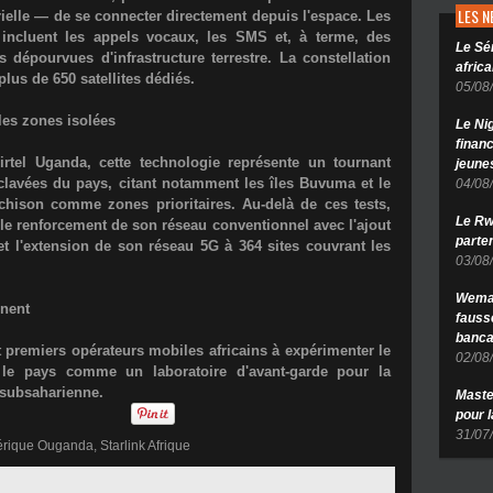
LES 
elle — de se connecter directement depuis l'espace. Les
s incluent les appels vocaux, les SMS et, à terme, des
Le Sé
dépourvues d'infrastructure terrestre. La constellation
africa
lus de 650 satellites dédiés.
05/08
les zones isolées
Le Ni
finan
el Uganda, cette technologie représente un tournant
jeune
avées du pays, citant notamment les îles Buvuma et le
04/08
hison comme zones prioritaires. Au-delà de ces tests,
Le Rw
le renforcement de son réseau conventionnel avec l'ajout
parten
t l'extension de son réseau 5G à 364 sites couvrant les
03/08
Wema 
inent
fauss
banca
t premiers opérateurs mobiles africains à expérimenter le
02/08
si le pays comme un laboratoire d'avant-garde pour la
e subsaharienne.
Maste
pour 
31/07
érique Ouganda
,
Starlink Afrique