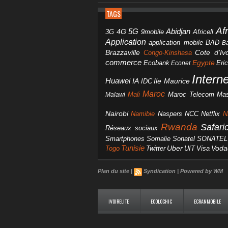
TAGS
Af
Abidjan
4G
5G
3G
Africell
9mobile
Application
BAD
application mobile
B
Brazzaville
Congo-Kinshasa
Cote d'Ivo
commerce
Egypte
Eri
Ecobank
Econet
Intern
Huawei
IA
IDC
Ile Maurice
Maroc
Mali
Maroc Telecom
Mas
Malawi
Nairobi
Namibie
NCC
Naspers
Netflix
N
Rwanda
Safar
Réseaux sociaux
Smartphones
Somalie
Sonatel
SONATEL
Tunisie
Uber
Vod
Togo
Twitter
UIT
Visa
Plan du site
|
Syndication
|
Powered by WM
IVOIRELITE
ECOLOCHIC
ECRANMOBILE