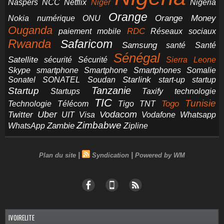
NCC
Naspers
Netflix
Niger
Nigéria
Orange
Orange Money
Nokia
numérique
ONU
Ouganda
RDC
paiement mobile
Réseaux sociaux
Rwanda
Safaricom
Samsung
santé
Santé
Sénégal
Satellite
sécurité
Sécurité
Sierra Leone
smartphone
Smartphones
Skype
Smartphone
Somalie
Starlink
start-up
startup
Sonatel
SONATEL
Soudan
Tanzanie
Startup
technologie
Startups
Taxify
TIC
Tunisie
Technologie
Télécom
Tigo
Togo
TNT
Uber
Vodacom
Twitter
UIT
Visa
Vodafone
Whatsapp
Zimbabwe
Zambie
WhatsApp
Zipline
|
|
Plan du site
Syndication
Powered by WM
IVOIRELITE