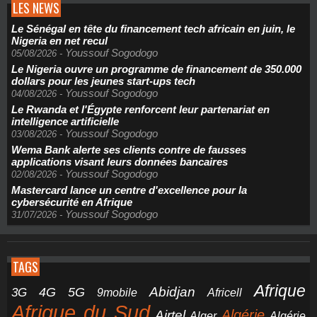
LES NEWS
Le Sénégal en tête du financement tech africain en juin, le
Nigeria en net recul
Youssouf Sogodogo
05/08/2026
-
Le Nigeria ouvre un programme de financement de 350.000
dollars pour les jeunes start-ups tech
Youssouf Sogodogo
04/08/2026
-
Le Rwanda et l'Égypte renforcent leur partenariat en
intelligence artificielle
Youssouf Sogodogo
03/08/2026
-
Wema Bank alerte ses clients contre de fausses
applications visant leurs données bancaires
Youssouf Sogodogo
02/08/2026
-
Mastercard lance un centre d'excellence pour la
cybersécurité en Afrique
Youssouf Sogodogo
31/07/2026
-
TAGS
Afrique
5G
Abidjan
4G
3G
Africell
9mobile
Afrique du Sud
Airtel
Algérie
Alger
Algérie