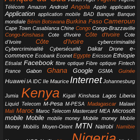
Angola
application
Android
Télécom
Amazon
Apple
Application
application mobile
BAD
Banque
Banque
Cameroun
Burkina Faso
Botswana
mondiale
Bénin
Congo-Brazzaville
Chine
Congo
Cape Town
Casablanca
Cote d'Ivoire
Côte d'Ivoire
Congo-Kinshasa
Cote
Côte d’Ivoire
cybercriminalité
d’Ivoire
e-
Dakar
Cybercriminalité
Cybersécurité
Drone
commerce
Ethiopie
Egypte
Ericsson
Ecobank
Econet
Facebook
Etisalat
fibre optique
Fibre optique
Fintech
Ghana
Google
Gabon
Guinée
France
GSMA
Internet
Huawei
IA
Ile Maurice
IDC
Johannesburg
Kenya
Jumia
Lagos
Liberia
Kigali
Kinshasa
M-Pesa
Madagascar
Liquid Telecom
M-PESA
Malawi
Maroc
Microsoft
Mali
Maroc Telecom
Mastercard
MEA
mobile
Mobile
Mobile money
Mobile
mobile money
MTN
Nairobi
Money
Mobilis
Moyen-Orient
Namibie
Nigeria