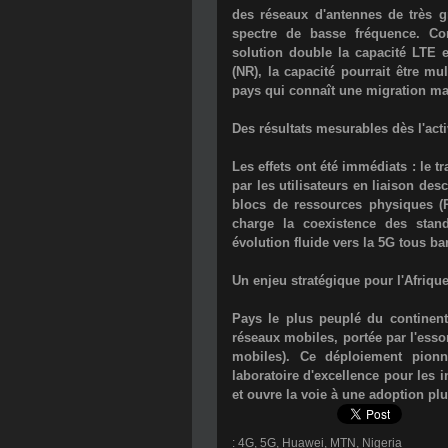
des réseaux d'antennes de très g
spectre de basse fréquence. Con
solution double la capacité LTE 
(NR), la capacité pourrait être m
pays qui connaît une migration ma
Des résultats mesurables dès l'acti
Les effets ont été immédiats : le 
par les utilisateurs en liaison de
blocs de ressources physiques (
charge la coexistence des stan
évolution fluide vers la 5G tous b
Un enjeu stratégique pour l'Afriqu
Pays le plus peuplé du continent,
réseaux mobiles, portée par l'ess
mobiles). Ce déploiement pion
laboratoire d'excellence pour les
i
et ouvre la voie à une adoption p
:
4G
,
5G
,
Huawei
,
MTN
,
Nigeria