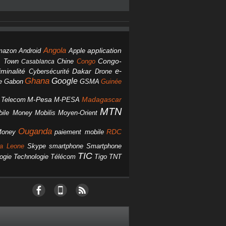
Angola
Android
application
mazon
Apple
Chine
Congo
Congo-
 Town
Casablanca
Dakar
e-
minalité
Cybersécurité
Drone
Ghana
Google
Gabon
GSMA
Guinée
e
M-Pesa
d Telecom
M-PESA
Madagascar
MTN
bile Money
Mobilis
Moyen-Orient
Ouganda
Money
RDC
paiement mobile
smartphone
ra Leone
Skype
Smartphone
TIC
ogie
Technologie
Télécom
Tigo
TNT