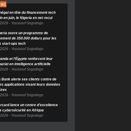
NEWS
négal en tête du financement tech
in en juin, le Nigeria en net recul
/2026
-
Youssouf Sogodogo
geria ouvre un programme de
cement de 350.000 dollars pour les
s start-ups tech
/2026
-
Youssouf Sogodogo
anda et l'Égypte renforcent leur
ariat en intelligence artificielle
/2026
-
Youssouf Sogodogo
Bank alerte ses clients contre de
es applications visant leurs données
ires
/2026
-
Youssouf Sogodogo
rcard lance un centre d'excellence
la cybersécurité en Afrique
/2026
-
Youssouf Sogodogo