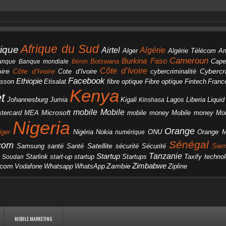
Afrique du Sud
rique
Algérie
Airtel
Alger
Algérie Télécom
A
Cameroun
Burkina Faso
Botswana
anque
Banque mondiale
Bénin
Cape
Côte d’Ivoire
Côte d'Ivoire
ire
cybercriminalité
Cybercri
Cote d’Ivoire
Facebook
Ethiopie
csson
Etisalat
fibre optique
Fibre optique
Fintech
Franc
Kenya
et
Johannesburg
Jumia
Lagos
Liberia
Liqui
Kigali
Kinshasa
mobile
Mobile
Microsoft
tercard
Mobile money
Mo
MEA
mobile money
Nigeria
Orange
Orange 
iger
Nigéria
Nokia
numérique
ONU
Sénégal
icom
Samsung
santé
Satellite
Santé
sécurité
Sécurité
Sier
Tanzanie
Startup
Starlink
start-up
startup
technol
Soudan
Startups
Taxify
Zimbabwe
acom
Vodafone
WhatsApp
Zambie
Whatsapp
Zipline
MOBILE MARKETING