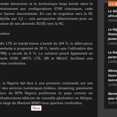
LES 
rande dimension et la technologie large bande dans le
trairement aux configurations 4T4R classiques, cette
Le Sé
en liaison descendante. En cas de migration vers la 5G
africa
ultipliée par 3,2 — une perspective déterminante pour un
05/08
ssive de ses abonnés 2G/3G vers la 4G.
Le Ni
vation
finan
jeune
trafic LTE en bande basse a bondi de
104 %
, le débit perçu
04/08
scendante a progressé de
28 %
, tandis que l'utilisation des
Le Rw
PRB) a reculé de 8 %. La solution prend également en
parten
dards GSM, UMTS, LTE, NR et NB-IoT, facilitant une
03/08
andes confondus.
Wema 
e
fauss
banca
 le Nigeria fait face à une pression croissante sur ses
02/08
or des services numériques (vidéos, streaming, paiements
niers de MTN Nigeria positionne le pays comme un
Maste
nfrastructures télécom de nouvelle génération
en Afrique,
pour 
lus large du Massive MIMO tous spectres confondus.
31/07