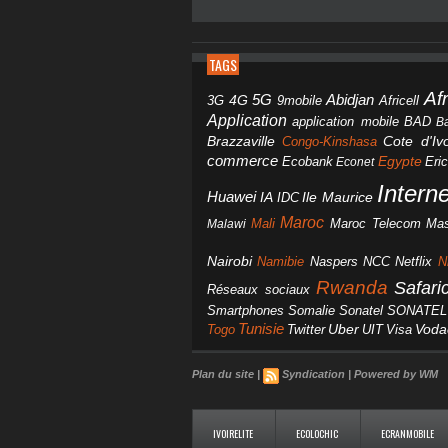
TAGS
Af
Abidjan
4G
5G
3G
Africell
9mobile
Application
BAD
application mobile
B
Brazzaville
Congo-Kinshasa
Cote d'Ivo
commerce
Egypte
Eri
Ecobank
Econet
Intern
Huawei
IA
IDC
Ile Maurice
Maroc
Mali
Maroc Telecom
Mas
Malawi
Nairobi
Namibie
NCC
Naspers
Netflix
N
Rwanda
Safar
Réseaux sociaux
Smartphones
Somalie
Sonatel
SONATEL
Tunisie
Uber
Vod
Togo
Twitter
UIT
Visa
Plan du site
|
Syndication
|
Powered by WM
IVOIRELITE
ECOLOCHIC
ECRANMOBILE