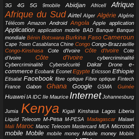
Afrique
5G
Abidjan
4G
3G
Africell
9mobile
Afrique du Sud
Airtel
Algérie
Alger
Algérie
Angola
application
Android
Télécom
Amazon
Apple
Application
application mobile
BAD
Banque
Banque
Cameroun
Burkina Faso
Botswana
mondiale
Bénin
Congo-Brazzaville
Chine
Congo
Cape Town
Casablanca
Cote d'Ivoire
Côte d'Ivoire
Congo-Kinshasa
Cote
Côte d’Ivoire
cybercriminalité
d’Ivoire
e-
Dakar
Cybercriminalité
Cybersécurité
Drone
commerce
Ethiopie
Egypte
Ericsson
Ecobank
Econet
Facebook
Etisalat
fibre optique
Fibre optique
Fintech
Ghana
Google
Gabon
Guinée
France
GSMA
Internet
Huawei
IA
Ile Maurice
IDC
Johannesburg
Kenya
Jumia
Lagos
Liberia
Kigali
Kinshasa
M-Pesa
Madagascar
Liquid Telecom
M-PESA
Malawi
Maroc
Microsoft
Mali
Maroc Telecom
Mastercard
MEA
mobile
Mobile
Mobile money
Mobile
mobile money