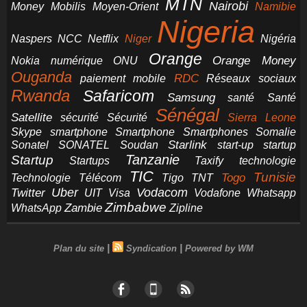
MTN
Nairobi
Money
Mobilis
Moyen-Orient
Namibie
Nigeria
NCC
Naspers
Netflix
Niger
Nigéria
Orange
Orange Money
Nokia
numérique
ONU
Ouganda
RDC
paiement mobile
Réseaux sociaux
Rwanda
Safaricom
Samsung
santé
Santé
Sénégal
Satellite
sécurité
Sécurité
Sierra Leone
smartphone
Smartphones
Skype
Smartphone
Somalie
Starlink
start-up
startup
Sonatel
SONATEL
Soudan
Tanzanie
Startup
technologie
Startups
Taxify
TIC
Tunisie
Technologie
Télécom
Tigo
Togo
TNT
Uber
Vodacom
Twitter
UIT
Visa
Vodafone
Whatsapp
Zimbabwe
Zambie
WhatsApp
Zipline
|
|
Plan du site
Syndication
Powered by WM