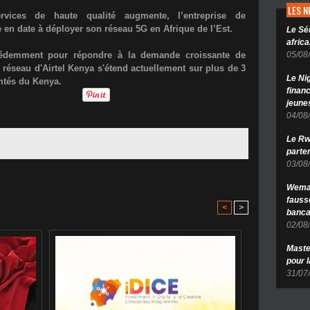
LES 
ices de haute qualité augmente, l’entreprise de
 en date à déployer son réseau 5G en Afrique de l’Est.
Le Sé
africa
cédemment pour répondre à la demande croissante de
05/08
u réseau d'Airtel Kenya s'étend actuellement sur plus de 3
Le Ni
mtés du Kenya.
finan
jeune
04/08
Le Rw
parten
03/08
Wema 
fauss
<
>
banca
02/08
Maste
pour 
31/07