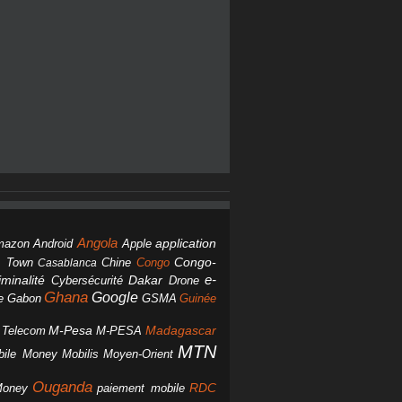
Angola
Android
application
mazon
Apple
Chine
Congo
Congo-
 Town
Casablanca
Dakar
e-
minalité
Cybersécurité
Drone
Ghana
Google
Gabon
GSMA
Guinée
e
M-Pesa
d Telecom
M-PESA
Madagascar
MTN
bile Money
Mobilis
Moyen-Orient
Ouganda
Money
RDC
paiement mobile