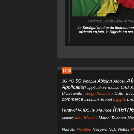
Mercredi 5 Août 2026 - 07:0
Le Sénégal en tête du financemen
africain en juin, le Nigeria en net
TAGS
Af
Abidjan
4G
5G
3G
Africell
9mobile
Application
BAD
application mobile
B
Brazzaville
Congo-Kinshasa
Cote d'Ivo
commerce
Egypte
Eri
Ecobank
Econet
Intern
Huawei
IA
IDC
Ile Maurice
Maroc
Mali
Maroc Telecom
Mas
Malawi
Nairobi
Namibie
NCC
Naspers
Netflix
N