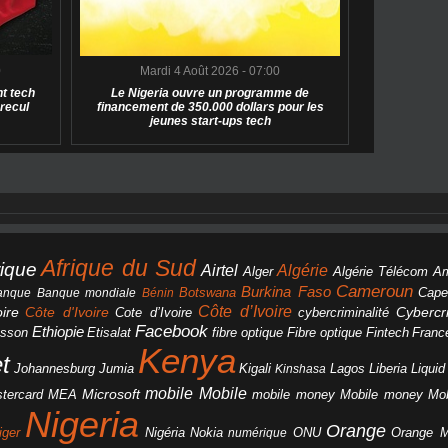
0
Mardi 4 Août 2026 - 07:00
t tech
Le Nigeria ouvre un programme de
 recul
financement de 350.000 dollars pour les
jeunes start-ups tech
Afrique du Sud
rique
Algérie
Airtel
Alger
Algérie Télécom
A
Cameroun
Burkina Faso
Botswana
anque
Banque mondiale
Bénin
Cape
Côte d’Ivoire
Côte d'Ivoire
ire
cybercriminalité
Cybercri
Cote d’Ivoire
Facebook
Ethiopie
csson
Etisalat
fibre optique
Fibre optique
Fintech
Franc
Kenya
et
Johannesburg
Jumia
Lagos
Liberia
Liqui
Kigali
Kinshasa
mobile
Mobile
Microsoft
tercard
Mobile money
Mo
MEA
mobile money
Nigeria
Orange
Orange 
iger
Nigéria
Nokia
numérique
ONU