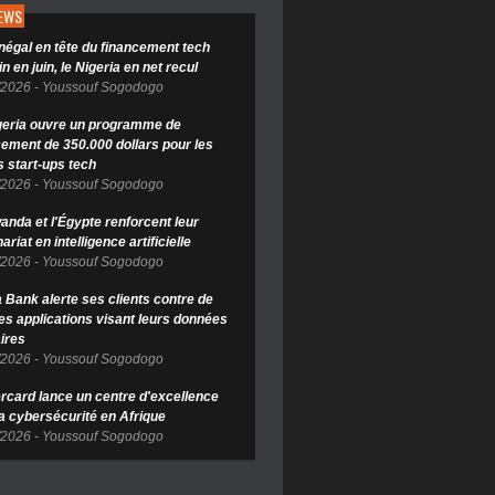
NEWS
négal en tête du financement tech
in en juin, le Nigeria en net recul
/2026
-
Youssouf Sogodogo
geria ouvre un programme de
cement de 350.000 dollars pour les
s start-ups tech
/2026
-
Youssouf Sogodogo
anda et l'Égypte renforcent leur
ariat en intelligence artificielle
/2026
-
Youssouf Sogodogo
Bank alerte ses clients contre de
es applications visant leurs données
ires
/2026
-
Youssouf Sogodogo
rcard lance un centre d'excellence
la cybersécurité en Afrique
/2026
-
Youssouf Sogodogo