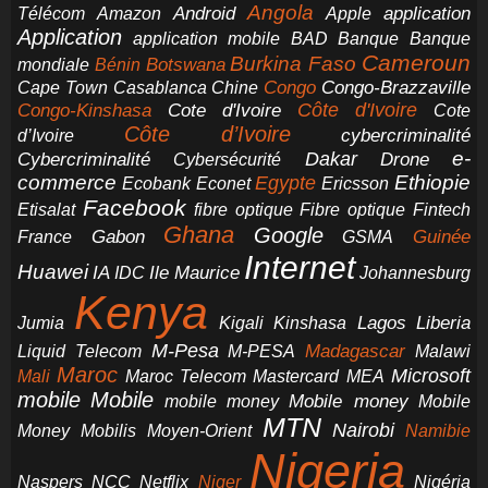
Angola
application
Android
Télécom
Amazon
Apple
Application
application mobile
BAD
Banque
Banque
Cameroun
Burkina Faso
Botswana
mondiale
Bénin
Congo-Brazzaville
Chine
Congo
Cape Town
Casablanca
Cote d'Ivoire
Côte d'Ivoire
Congo-Kinshasa
Cote
Côte d’Ivoire
cybercriminalité
d’Ivoire
e-
Dakar
Cybercriminalité
Cybersécurité
Drone
commerce
Ethiopie
Egypte
Ericsson
Ecobank
Econet
Facebook
Etisalat
fibre optique
Fibre optique
Fintech
Ghana
Google
Gabon
Guinée
France
GSMA
Internet
Huawei
IA
Ile Maurice
IDC
Johannesburg
Kenya
Jumia
Lagos
Liberia
Kigali
Kinshasa
M-Pesa
Madagascar
Liquid Telecom
M-PESA
Malawi
Maroc
Microsoft
Mali
Maroc Telecom
Mastercard
MEA
mobile
Mobile
Mobile money
Mobile
mobile money
MTN
Nairobi
Money
Mobilis
Moyen-Orient
Namibie
Nigeria
NCC
Naspers
Netflix
Niger
Nigéria