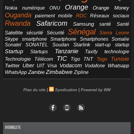
Orange
Orange Money
Nokia
numérique
ONU
Ouganda
RDC
paiement mobile
Réseaux sociaux
Rwanda
Safaricom
Samsung
santé
Santé
Sénégal
Satellite
sécurité
Sécurité
Sierra Leone
smartphone
Smartphones
Skype
Smartphone
Somalie
Starlink
start-up
startup
Sonatel
SONATEL
Soudan
Tanzanie
Startup
technologie
Startups
Taxify
TIC
Tunisie
Technologie
Télécom
Tigo
Togo
TNT
Uber
Vodacom
Twitter
UIT
Visa
Vodafone
Whatsapp
Zimbabwe
Zambie
WhatsApp
Zipline
|
|
Plan du site
Syndication
Powered by WM
IVOIRELITE