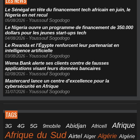
LES NEWS
Le Sénégal en tête du financement tech africain en juin, le
Nigeria en net recul
Youssouf Sogodogo
05/08/2026
-
Le Nigeria ouvre un programme de financement de 350.000
dollars pour les jeunes start-ups tech
Youssouf Sogodogo
04/08/2026
-
Le Rwanda et l'Égypte renforcent leur partenariat en
intelligence artificielle
Youssouf Sogodogo
03/08/2026
-
Wema Bank alerte ses clients contre de fausses
applications visant leurs données bancaires
Youssouf Sogodogo
02/08/2026
-
Mastercard lance un centre d'excellence pour la
cybersécurité en Afrique
Youssouf Sogodogo
31/07/2026
-
TAGS
Afrique
5G
Abidjan
4G
3G
Africell
9mobile
Afrique du Sud
Airtel
Algérie
Alger
Algérie