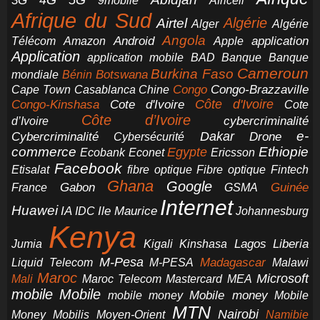
4G
3G
Africell
9mobile
Afrique du Sud
Airtel
Algérie
Alger
Algérie
Angola
application
Android
Télécom
Amazon
Apple
Application
application mobile
BAD
Banque
Banque
Cameroun
Burkina Faso
Botswana
mondiale
Bénin
Congo-Brazzaville
Chine
Congo
Cape Town
Casablanca
Cote d'Ivoire
Côte d'Ivoire
Congo-Kinshasa
Cote
Côte d’Ivoire
cybercriminalité
d’Ivoire
e-
Dakar
Cybercriminalité
Cybersécurité
Drone
commerce
Ethiopie
Egypte
Ericsson
Ecobank
Econet
Facebook
Etisalat
fibre optique
Fibre optique
Fintech
Ghana
Google
Gabon
Guinée
France
GSMA
Internet
Huawei
IA
Ile Maurice
IDC
Johannesburg
Kenya
Jumia
Lagos
Liberia
Kigali
Kinshasa
M-Pesa
Madagascar
Liquid Telecom
M-PESA
Malawi
Maroc
Microsoft
Mali
Maroc Telecom
Mastercard
MEA
mobile
Mobile
Mobile money
Mobile
mobile money
MTN
Nairobi
Money
Mobilis
Moyen-Orient
Namibie