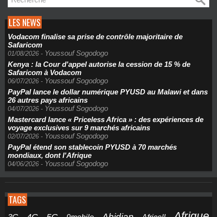
LES NEWS
Vodacom finalise sa prise de contrôle majoritaire de
Safaricom
Youssouf Sogodogo
01/08/2026
-
Kenya : la Cour d'appel autorise la cession de 15 % de
Safaricom à Vodacom
Youssouf Sogodogo
06/07/2026
-
PayPal lance le dollar numérique PYUSD au Malawi et dans
26 autres pays africains
Youssouf Sogodogo
04/07/2026
-
Mastercard lance « Priceless Africa » : des expériences de
voyage exclusives sur 9 marchés africains
Youssouf Sogodogo
02/07/2026
-
PayPal étend son stablecoin PYUSD à 70 marchés
mondiaux, dont l'Afrique
Youssouf Sogodogo
04/06/2026
-
TAGS
Afrique
5G
Abidjan