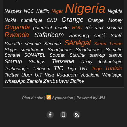
Nigeria
NCC
Naspers
Netflix
Niger
Nigéria
Orange
Orange Money
Nokia
numérique
ONU
Ouganda
RDC
paiement mobile
Réseaux sociaux
Rwanda
Safaricom
Samsung
santé
Santé
Sénégal
Satellite
sécurité
Sécurité
Sierra Leone
smartphone
Smartphones
Skype
Smartphone
Somalie
Starlink
start-up
startup
Sonatel
SONATEL
Soudan
Tanzanie
Startup
technologie
Startups
Taxify
TIC
Tunisie
Technologie
Télécom
Tigo
Togo
TNT
Uber
Vodacom
Twitter
UIT
Visa
Vodafone
Whatsapp
Zimbabwe
Zambie
WhatsApp
Zipline
|
|
Plan du site
Syndication
Powered by WM