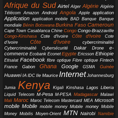
Afrique du Sud
Airtel
Algérie
Alger
Algérie
Angola
application
Android
Télécom
Amazon
Apple
Application
application mobile
BAD
Banque
Banque
Cameroun
Burkina Faso
Botswana
mondiale
Bénin
Congo-Brazzaville
Chine
Congo
Cape Town
Casablanca
Cote d'Ivoire
Côte d'Ivoire
Congo-Kinshasa
Cote
Côte d’Ivoire
cybercriminalité
d’Ivoire
e-
Dakar
Cybercriminalité
Cybersécurité
Drone
commerce
Ethiopie
Egypte
Ericsson
Ecobank
Econet
Facebook
Etisalat
fibre optique
Fibre optique
Fintech
Ghana
Google
Gabon
Guinée
France
GSMA
Internet
Huawei
IA
Ile Maurice
IDC
Johannesburg
Kenya
Jumia
Lagos
Liberia
Kigali
Kinshasa
M-Pesa
Madagascar
Liquid Telecom
M-PESA
Malawi
Maroc
Microsoft
Mali
Maroc Telecom
Mastercard
MEA
mobile
Mobile
Mobile money
Mobile
mobile money
MTN
Nairobi
Money
Mobilis
Moyen-Orient
Namibie