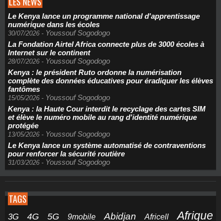
LES NEWS
Le Kenya lance un programme national d'apprentissage
numérique dans les écoles
Youssouf Sogodogo
30/07/2026
-
La Fondation Airtel Africa connecte plus de 3000 écoles à
Internet sur le continent
Youssouf Sogodogo
28/07/2026
-
Kenya : le président Ruto ordonne la numérisation
complète des données éducatives pour éradiquer les élèves
fantômes
Youssouf Sogodogo
15/05/2026
-
Kenya : la Haute Cour interdit le recyclage des cartes SIM
et élève le numéro mobile au rang d'identité numérique
protégée
Youssouf Sogodogo
13/05/2026
-
Le Kenya lance un système automatisé de contraventions
pour renforcer la sécurité routière
Youssouf Sogodogo
31/03/2026
-
TAGS
Afrique
5G
Abidjan
4G
3G
Africell
9mobile