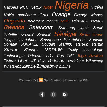
Nigeria
NCC
Naspers
Netflix
Niger
Nigéria
Orange
Orange Money
Nokia
numérique
ONU
Ouganda
RDC
paiement mobile
Réseaux sociaux
Rwanda
Safaricom
Samsung
santé
Santé
Sénégal
Satellite
sécurité
Sécurité
Sierra Leone
smartphone
Smartphones
Skype
Smartphone
Somalie
Starlink
start-up
startup
Sonatel
SONATEL
Soudan
Tanzanie
Startup
technologie
Startups
Taxify
TIC
Tunisie
Technologie
Télécom
Tigo
Togo
TNT
Uber
Vodacom
Twitter
UIT
Visa
Vodafone
Whatsapp
Zimbabwe
Zambie
WhatsApp
Zipline
|
|
Plan du site
Syndication
Powered by WM