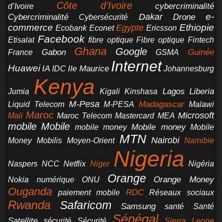
Côte d’Ivoire
cybercriminalité
d’Ivoire
e-
Dakar
Cybercriminalité
Cybersécurité
Drone
commerce
Ethiopie
Egypte
Ericsson
Ecobank
Econet
Facebook
Etisalat
fibre optique
Fibre optique
Fintech
Ghana
Google
Gabon
Guinée
France
GSMA
Internet
Huawei
IA
Ile Maurice
IDC
Johannesburg
Kenya
Jumia
Lagos
Liberia
Kigali
Kinshasa
M-Pesa
Madagascar
Liquid Telecom
M-PESA
Malawi
Maroc
Microsoft
Mali
Maroc Telecom
Mastercard
MEA
mobile
Mobile
Mobile money
Mobile
mobile money
MTN
Nairobi
Money
Mobilis
Moyen-Orient
Namibie
Nigeria
NCC
Naspers
Netflix
Niger
Nigéria
Orange
Orange Money
Nokia
numérique
ONU
Ouganda
RDC
paiement mobile
Réseaux sociaux
Rwanda
Safaricom
Samsung
santé
Santé
Sénégal
Satellite
sécurité
Sécurité
Sierra Leone