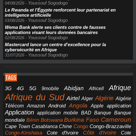
Youssouf Sogodogo
04/08/2026
-
Le Rwanda et l'Égypte renforcent leur partenariat en
intelligence artificielle
Youssouf Sogodogo
03/08/2026
-
Wema Bank alerte ses clients contre de fausses
applications visant leurs données bancaires
Youssouf Sogodogo
02/08/2026
-
Mastercard lance un centre d'excellence pour la
cybersécurité en Afrique
Youssouf Sogodogo
31/07/2026
-
TAGS
Afrique
5G
Abidjan
4G
3G
Africell
9mobile
Afrique du Sud
Airtel
Algérie
Alger
Algérie
Angola
application
Android
Télécom
Amazon
Apple
Application
application mobile
BAD
Banque
Banque
Cameroun
Burkina Faso
Botswana
mondiale
Bénin
Congo-Brazzaville
Chine
Congo
Cape Town
Casablanca
Cote d'Ivoire
Côte d'Ivoire
Congo-Kinshasa
Cote