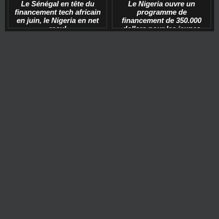
Le Sénégal en tête du
Le Nigeria ouvre un
financement tech africain
programme de
en juin, le Nigeria en net
financement de 350.000
recul
dollars pour les jeunes
start-ups tech