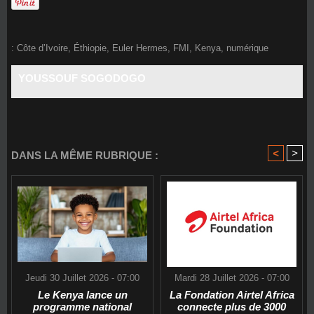
:
Côte d’Ivoire
,
Éthiopie
,
Euler Hermes
,
FMI
,
Kenya
,
numérique
YOUSSOUF SOGODOGO
<
>
DANS LA MÊME RUBRIQUE :
Jeudi 30 Juillet 2026 - 07:00
Mardi 28 Juillet 2026 - 07:00
Le Kenya lance un
La Fondation Airtel Africa
programme national
connecte plus de 3000