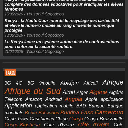
complète des données éducatives pour éradiquer les élèves
fantômes
Youssouf Sogodogo
15/05/2026
-
Kenya : la Haute Cour interdit le recyclage des cartes SIM
et élève le numéro mobile au rang d'identité numérique
protégée
Youssouf Sogodogo
13/05/2026
-
Le Kenya lance un système automatisé de contraventions
pour renforcer la sécurité routière
Youssouf Sogodogo
31/03/2026
-
TAGS
Afrique
5G
Abidjan
4G
3G
Africell
9mobile
Afrique du Sud
Airtel
Algérie
Alger
Algérie
Angola
application
Android
Télécom
Amazon
Apple
Application
application mobile
BAD
Banque
Banque
Cameroun
Burkina Faso
Botswana
mondiale
Bénin
Congo-Brazzaville
Chine
Congo
Cape Town
Casablanca
Cote d'Ivoire
Côte d'Ivoire
Congo-Kinshasa
Cote