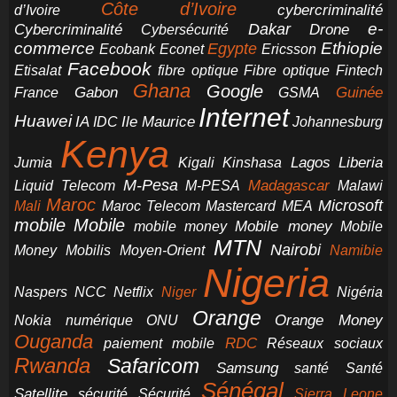
Côte d’Ivoire
cybercriminalité
d’Ivoire
e-
Dakar
Cybercriminalité
Cybersécurité
Drone
commerce
Ethiopie
Egypte
Ericsson
Ecobank
Econet
Facebook
Etisalat
fibre optique
Fibre optique
Fintech
Ghana
Google
Gabon
Guinée
France
GSMA
Internet
Huawei
IA
Ile Maurice
IDC
Johannesburg
Kenya
Jumia
Lagos
Liberia
Kigali
Kinshasa
M-Pesa
Madagascar
Liquid Telecom
M-PESA
Malawi
Maroc
Microsoft
Mali
Maroc Telecom
Mastercard
MEA
mobile
Mobile
Mobile money
Mobile
mobile money
MTN
Nairobi
Money
Mobilis
Moyen-Orient
Namibie
Nigeria
NCC
Naspers
Netflix
Niger
Nigéria
Orange
Orange Money
Nokia
numérique
ONU
Ouganda
RDC
paiement mobile
Réseaux sociaux
Rwanda
Safaricom
Samsung
santé
Santé
Sénégal
Satellite
sécurité
Sécurité
Sierra Leone