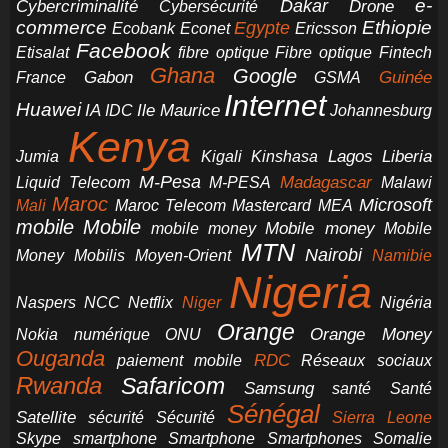
e-
Dakar
Cybercriminalité
Cybersécurité
Drone
commerce
Ethiopie
Egypte
Ericsson
Ecobank
Econet
Facebook
Etisalat
fibre optique
Fibre optique
Fintech
Ghana
Google
Gabon
Guinée
France
GSMA
Internet
Huawei
IA
Ile Maurice
IDC
Johannesburg
Kenya
Jumia
Lagos
Liberia
Kigali
Kinshasa
M-Pesa
Madagascar
Liquid Telecom
M-PESA
Malawi
Maroc
Microsoft
Mali
Maroc Telecom
Mastercard
MEA
mobile
Mobile
Mobile money
Mobile
mobile money
MTN
Nairobi
Money
Mobilis
Moyen-Orient
Namibie
Nigeria
NCC
Naspers
Netflix
Niger
Nigéria
Orange
Orange Money
Nokia
numérique
ONU
Ouganda
RDC
paiement mobile
Réseaux sociaux
Rwanda
Safaricom
Samsung
santé
Santé
Sénégal
Satellite
sécurité
Sécurité
Sierra Leone
smartphone
Smartphones
Skype
Smartphone
Somalie