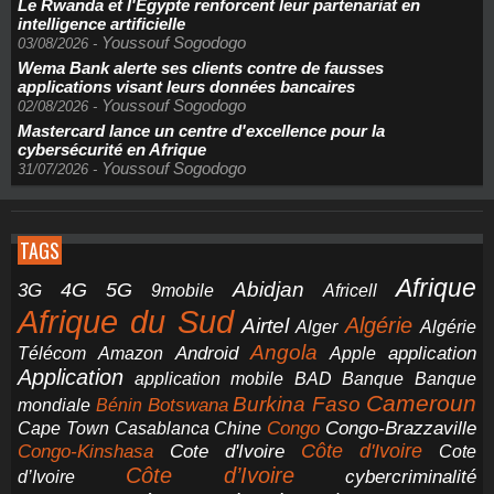
Le Rwanda et l'Égypte renforcent leur partenariat en
intelligence artificielle
Youssouf Sogodogo
03/08/2026
-
Wema Bank alerte ses clients contre de fausses
applications visant leurs données bancaires
Youssouf Sogodogo
02/08/2026
-
Mastercard lance un centre d'excellence pour la
cybersécurité en Afrique
Youssouf Sogodogo
31/07/2026
-
TAGS
Afrique
5G
Abidjan
4G
3G
Africell
9mobile
Afrique du Sud
Airtel
Algérie
Alger
Algérie
Angola
application
Android
Télécom
Amazon
Apple
Application
application mobile
BAD
Banque
Banque
Cameroun
Burkina Faso
Botswana
mondiale
Bénin
Congo-Brazzaville
Chine
Congo
Cape Town
Casablanca
Cote d'Ivoire
Côte d'Ivoire
Congo-Kinshasa
Cote
Côte d’Ivoire
cybercriminalité
d’Ivoire