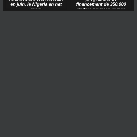
en juin, le Nigeria en net
financement de 350.000
recul
dollars pour les jeunes
start-ups tech