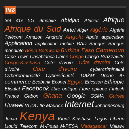
TAGS
Afrique
5G
Abidjan
4G
3G
Africell
9mobile
Afrique du Sud
Airtel
Algérie
Alger
Algérie
Angola
application
Android
Télécom
Amazon
Apple
Application
application mobile
BAD
Banque
Banque
Cameroun
Burkina Faso
Botswana
mondiale
Bénin
Congo-Brazzaville
Chine
Congo
Cape Town
Casablanca
Cote d'Ivoire
Côte d'Ivoire
Congo-Kinshasa
Cote
Côte d’Ivoire
cybercriminalité
d’Ivoire
e-
Dakar
Cybercriminalité
Cybersécurité
Drone
commerce
Ethiopie
Egypte
Ericsson
Ecobank
Econet
Facebook
Etisalat
fibre optique
Fibre optique
Fintech
Ghana
Google
Gabon
Guinée
France
GSMA
Internet
Huawei
IA
Ile Maurice
IDC
Johannesburg
Kenya
Jumia
Lagos
Liberia
Kigali
Kinshasa
M-Pesa
Madagascar
Liquid Telecom
M-PESA
Malawi