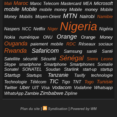
Maroc
Microsoft
Mali
Maroc Telecom
Mastercard
MEA
mobile
Mobile
Mobile money
Mobile
mobile money
MTN
Nairobi
Money
Mobilis
Moyen-Orient
Namibie
Nigeria
NCC
Naspers
Netflix
Niger
Nigéria
Orange
Orange Money
Nokia
numérique
ONU
Ouganda
RDC
paiement mobile
Réseaux sociaux
Rwanda
Safaricom
Samsung
santé
Santé
Sénégal
Satellite
sécurité
Sécurité
Sierra Leone
smartphone
Smartphones
Skype
Smartphone
Somalie
Starlink
start-up
startup
Sonatel
SONATEL
Soudan
Tanzanie
Startup
technologie
Startups
Taxify
TIC
Tunisie
Technologie
Télécom
Tigo
Togo
TNT
Uber
Vodacom
Twitter
UIT
Visa
Vodafone
Whatsapp
Zimbabwe
Zambie
WhatsApp
Zipline
|
|
Plan du site
Syndication
Powered by WM