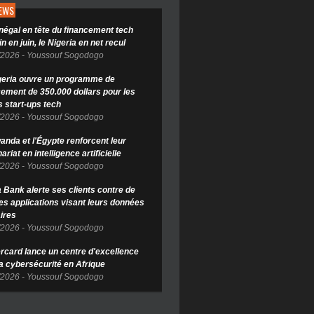
NEWS
négal en tête du financement tech
in en juin, le Nigeria en net recul
/2026
-
Youssouf Sogodogo
geria ouvre un programme de
cement de 350.000 dollars pour les
s start-ups tech
/2026
-
Youssouf Sogodogo
anda et l'Égypte renforcent leur
ariat en intelligence artificielle
/2026
-
Youssouf Sogodogo
Bank alerte ses clients contre de
es applications visant leurs données
ires
/2026
-
Youssouf Sogodogo
rcard lance un centre d'excellence
la cybersécurité en Afrique
/2026
-
Youssouf Sogodogo