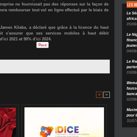
LES 
ntreprise ne fournissait pas des réponses sur la façon de
evra rembourser tout vol en ligne effectué par le biais de
Le Sé
africa
05/08
James Kilaba
, a déclaré que grâce à la licence du haut
it s'assurer que ses services mobiles à haut débit
Le Ni
d'ici 2021 et 90% d'ici 2024.
finan
jeune
04/08
Le Rw
parten
03/08
Wema 
fauss
banca
<
>
02/08
Maste
pour 
31/07