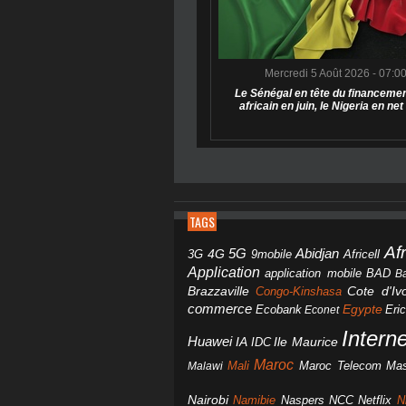
Mercredi 5 Août 2026 - 07:0
Le Sénégal en tête du financemen
africain en juin, le Nigeria en net
TAGS
Af
Abidjan
4G
5G
3G
Africell
9mobile
Application
BAD
application mobile
B
Brazzaville
Congo-Kinshasa
Cote d'Ivo
commerce
Egypte
Eri
Ecobank
Econet
Intern
Huawei
IA
IDC
Ile Maurice
Maroc
Mali
Maroc Telecom
Mas
Malawi
Nairobi
Namibie
NCC
Naspers
Netflix
N