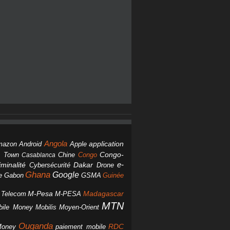
Angola
Android
application
mazon
Apple
Chine
Congo
Congo-
 Town
Casablanca
Dakar
e-
minalité
Cybersécurité
Drone
Ghana
Google
Gabon
GSMA
Guinée
e
M-Pesa
d Telecom
M-PESA
Madagascar
MTN
bile Money
Mobilis
Moyen-Orient
Ouganda
Money
RDC
paiement mobile