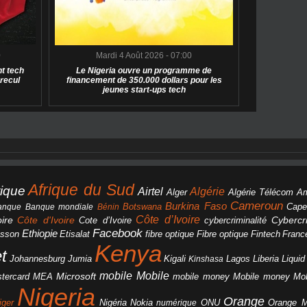
0
Mardi 4 Août 2026 - 07:00
t tech
Le Nigeria ouvre un programme de
 recul
financement de 350.000 dollars pour les
jeunes start-ups tech
Afrique du Sud
rique
Algérie
Airtel
Alger
Algérie Télécom
A
Cameroun
Burkina Faso
Botswana
anque
Banque mondiale
Bénin
Cape
Côte d’Ivoire
Côte d'Ivoire
ire
cybercriminalité
Cybercri
Cote d’Ivoire
Facebook
Ethiopie
csson
Etisalat
fibre optique
Fibre optique
Fintech
Franc
Kenya
et
Johannesburg
Jumia
Lagos
Liberia
Liqui
Kigali
Kinshasa
mobile
Mobile
Microsoft
tercard
Mobile money
Mo
MEA
mobile money
Nigeria
Orange
Orange 
iger
Nigéria
Nokia
numérique
ONU