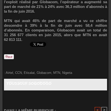
l'exploit réalisé par Globacom, l’opérateur a augmenté sa
part de marché de 21% à 24% avec 36,3 million d’abonnés à
la fin de juin 2016.
MTN qui avait 45% de part de marché a vu ce chiffre
descendre à 39% à la fin de juin avec 58,4 million
d’abonnés. En comparaison, Globacom avait un total de
31 256 677 clients en juin 2015, alors que MTN en avait
62 813 111.
:
Airtel
,
CCN
,
Etisalat
,
Globacom
,
MTN
,
Nigeria
YOUSSOUF SOGODOGO
<
>
DANS LA MÊME RUBRIQUE :