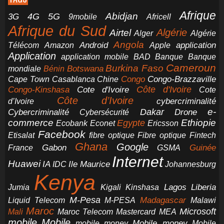
Afrique
5G
Abidjan
4G
3G
Africell
9mobile
Afrique du Sud
Airtel
Algérie
Alger
Algérie
Angola
application
Android
Télécom
Amazon
Apple
Application
application mobile
BAD
Banque
Banque
Cameroun
Burkina Faso
Botswana
mondiale
Bénin
Congo-Brazzaville
Chine
Congo
Cape Town
Casablanca
Cote d'Ivoire
Côte d'Ivoire
Congo-Kinshasa
Cote
Côte d’Ivoire
cybercriminalité
d’Ivoire
e-
Dakar
Cybercriminalité
Cybersécurité
Drone
commerce
Ethiopie
Egypte
Ericsson
Ecobank
Econet
Facebook
Etisalat
fibre optique
Fibre optique
Fintech
Ghana
Google
Gabon
Guinée
France
GSMA
Internet
Huawei
IA
Ile Maurice
IDC
Johannesburg
Kenya
Jumia
Lagos
Liberia
Kigali
Kinshasa
M-Pesa
Madagascar
Liquid Telecom
M-PESA
Malawi
Maroc
Microsoft
Mali
Maroc Telecom
Mastercard
MEA
mobile
Mobile
Mobile money
Mobile
mobile money