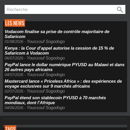
LES NEWS
Vodacom finalise sa prise de contrôle majoritaire de
Safaricom
Youssouf Sogodogo
01/08/2026
-
Kenya : la Cour d'appel autorise la cession de 15 % de
Safaricom à Vodacom
Youssouf Sogodogo
06/07/2026
-
PayPal lance le dollar numérique PYUSD au Malawi et dans
26 autres pays africains
Youssouf Sogodogo
04/07/2026
-
Mastercard lance « Priceless Africa » : des expériences de
voyage exclusives sur 9 marchés africains
Youssouf Sogodogo
02/07/2026
-
PayPal étend son stablecoin PYUSD à 70 marchés
mondiaux, dont l'Afrique
Youssouf Sogodogo
04/06/2026
-
TAGS