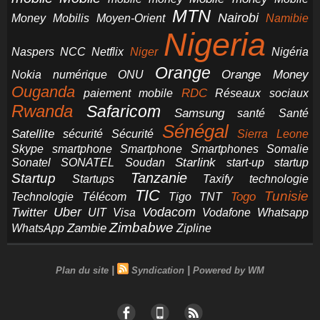
MTN
Nairobi
Money
Mobilis
Moyen-Orient
Namibie
Nigeria
NCC
Naspers
Netflix
Niger
Nigéria
Orange
Orange Money
Nokia
numérique
ONU
Ouganda
RDC
paiement mobile
Réseaux sociaux
Rwanda
Safaricom
Samsung
santé
Santé
Sénégal
Satellite
sécurité
Sécurité
Sierra Leone
smartphone
Smartphones
Skype
Smartphone
Somalie
Starlink
start-up
startup
Sonatel
SONATEL
Soudan
Tanzanie
Startup
technologie
Startups
Taxify
TIC
Tunisie
Technologie
Télécom
Tigo
Togo
TNT
Uber
Vodacom
Twitter
UIT
Visa
Vodafone
Whatsapp
Zimbabwe
Zambie
WhatsApp
Zipline
|
|
Plan du site
Syndication
Powered by WM