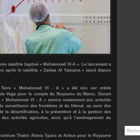
me satellite baptisé «
Mohammed VI-A
». Le lancement a
s après le satellite «
Zarkae Al Yamama
» lancé depuis
 la Terre « Mohammed VI - A » a été mis sur orbite
sée Vega pour le compte du Royaume du Maroc. Durant
ite « Mohammed VI - A » servira notamment aux activités
a surveillance des frontières et du littoral, au suivi des
 la désertification, à la prévention et à la gestion des
i des activités agricoles, ainsi qu'à l'aménagement du
onsortium
Thales Alenia Space
et
Airbus
pour le Royaume