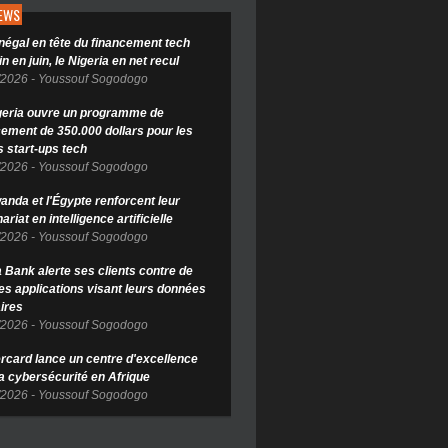
NEWS
négal en tête du financement tech
in en juin, le Nigeria en net recul
/2026
-
Youssouf Sogodogo
geria ouvre un programme de
cement de 350.000 dollars pour les
s start-ups tech
/2026
-
Youssouf Sogodogo
anda et l'Égypte renforcent leur
ariat en intelligence artificielle
/2026
-
Youssouf Sogodogo
Bank alerte ses clients contre de
es applications visant leurs données
ires
/2026
-
Youssouf Sogodogo
rcard lance un centre d'excellence
la cybersécurité en Afrique
/2026
-
Youssouf Sogodogo