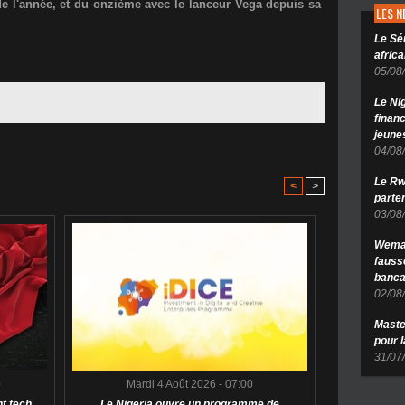
 de l'année, et du onzième avec le lanceur Vega depuis sa
LES 
Le Sé
africa
05/08
Le Ni
finan
jeune
04/08
Le Rw
<
>
parten
03/08
Wema 
fauss
banca
02/08
Maste
pour 
31/07
0
Mardi 4 Août 2026 - 07:00
t tech
Le Nigeria ouvre un programme de