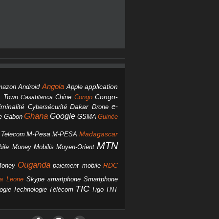
Angola
Android
application
mazon
Apple
Chine
Congo
Congo-
 Town
Casablanca
Dakar
e-
minalité
Cybersécurité
Drone
Ghana
Google
Gabon
GSMA
Guinée
e
M-Pesa
d Telecom
M-PESA
Madagascar
MTN
bile Money
Mobilis
Moyen-Orient
Ouganda
Money
RDC
paiement mobile
smartphone
ra Leone
Skype
Smartphone
TIC
ogie
Technologie
Télécom
Tigo
TNT