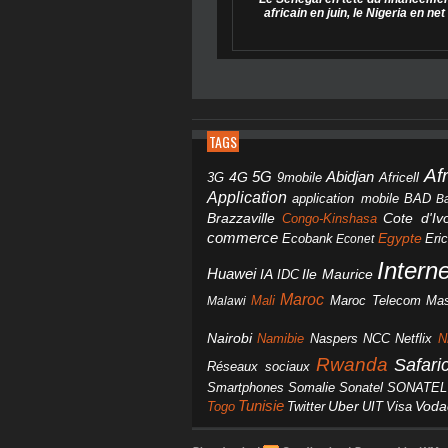
africain en juin, le Nigeria en net
TAGS
Af
Abidjan
4G
5G
3G
Africell
9mobile
Application
BAD
application mobile
B
Brazzaville
Congo-Kinshasa
Cote d'Ivo
commerce
Egypte
Eri
Ecobank
Econet
Intern
Huawei
IA
IDC
Ile Maurice
Maroc
Mali
Maroc Telecom
Mas
Malawi
Nairobi
Namibie
NCC
Naspers
Netflix
N
Rwanda
Safar
Réseaux sociaux
Smartphones
Somalie
Sonatel
SONATEL
Tunisie
Uber
Vod
Togo
Twitter
UIT
Visa