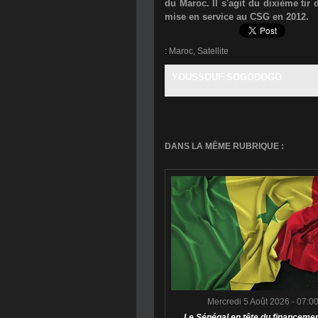
du Maroc. Il s'agit du dixième tir
mise en service au CSG en 2012.
:
Maroc
,
Satellite
YOUSSOUF SOGODOGO
DANS LA MÊME RUBRIQUE :
Mercredi 5 Août 2026 - 07:0
Le Sénégal en tête du financemen