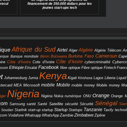
 recul
financement de 350.000 dollars pour les
jeunes start-ups tech
Afrique du Sud
rique
Algérie
Airtel
Alger
Algérie Télécom
A
Cameroun
Burkina Faso
Botswana
anque
Banque mondiale
Bénin
Cape
Côte d’Ivoire
Côte d'Ivoire
ire
cybercriminalité
Cybercri
Cote d’Ivoire
Facebook
Ethiopie
csson
Etisalat
fibre optique
Fibre optique
Fintech
Franc
Kenya
et
Johannesburg
Jumia
Lagos
Liberia
Liqui
Kigali
Kinshasa
mobile
Mobile
Microsoft
tercard
Mobile money
Mo
MEA
mobile money
Nigeria
Orange
Orange 
iger
Nigéria
Nokia
numérique
ONU
Sénégal
icom
Samsung
santé
Satellite
Santé
sécurité
Sécurité
Sier
Tanzanie
Startup
Starlink
start-up
startup
technol
Soudan
Startups
Taxify
Zimbabwe
acom
Vodafone
WhatsApp
Zambie
Whatsapp
Zipline