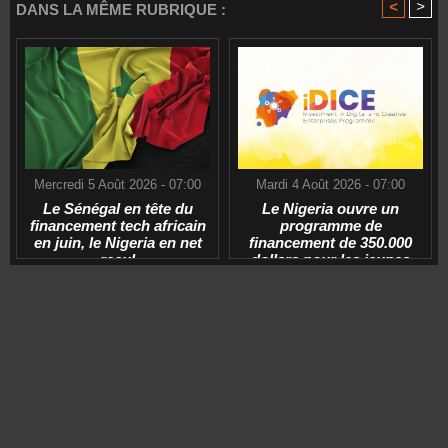
<
>
DANS LA MÊME RUBRIQUE :
Mercredi 5 Août 2026 - 07:00
Mardi 4 Août 2026 - 07:00
Le Sénégal en tête du
Le Nigeria ouvre un
financement tech africain
programme de
en juin, le Nigeria en net
financement de 350.000
recul
dollars pour les jeunes
start-ups tech