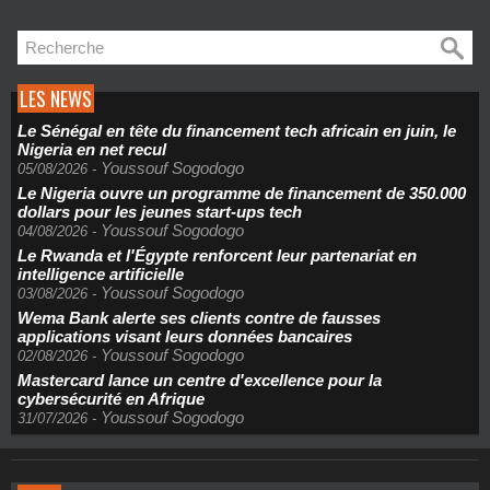
LES NEWS
Le Sénégal en tête du financement tech africain en juin, le
Nigeria en net recul
Youssouf Sogodogo
05/08/2026
-
Le Nigeria ouvre un programme de financement de 350.000
dollars pour les jeunes start-ups tech
Youssouf Sogodogo
04/08/2026
-
Le Rwanda et l'Égypte renforcent leur partenariat en
intelligence artificielle
Youssouf Sogodogo
03/08/2026
-
Wema Bank alerte ses clients contre de fausses
applications visant leurs données bancaires
Youssouf Sogodogo
02/08/2026
-
Mastercard lance un centre d'excellence pour la
cybersécurité en Afrique
Youssouf Sogodogo
31/07/2026
-