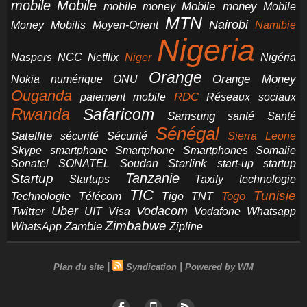
mobile
Mobile
Mobile money
Mobile
mobile money
MTN
Nairobi
Money
Mobilis
Moyen-Orient
Namibie
Nigeria
NCC
Naspers
Netflix
Niger
Nigéria
Orange
Orange Money
Nokia
numérique
ONU
Ouganda
RDC
paiement mobile
Réseaux sociaux
Rwanda
Safaricom
Samsung
santé
Santé
Sénégal
Satellite
sécurité
Sécurité
Sierra Leone
smartphone
Smartphones
Skype
Smartphone
Somalie
Starlink
start-up
startup
Sonatel
SONATEL
Soudan
Tanzanie
Startup
technologie
Startups
Taxify
TIC
Tunisie
Technologie
Télécom
Tigo
Togo
TNT
Uber
Vodacom
Twitter
UIT
Visa
Vodafone
Whatsapp
Zimbabwe
Zambie
WhatsApp
Zipline
|
|
Plan du site
Syndication
Powered by WM