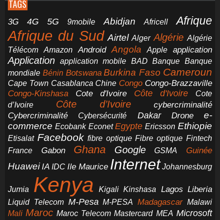
TAGS
Afrique
5G
Abidjan
4G
3G
Africell
9mobile
Afrique du Sud
Airtel
Algérie
Alger
Algérie
Angola
application
Android
Télécom
Amazon
Apple
Application
application mobile
BAD
Banque
Banque
Cameroun
Burkina Faso
Botswana
mondiale
Bénin
Congo-Brazzaville
Chine
Congo
Cape Town
Casablanca
Cote d'Ivoire
Côte d'Ivoire
Congo-Kinshasa
Cote
Côte d’Ivoire
cybercriminalité
d’Ivoire
e-
Dakar
Cybercriminalité
Cybersécurité
Drone
commerce
Ethiopie
Egypte
Ericsson
Ecobank
Econet
Facebook
Etisalat
fibre optique
Fibre optique
Fintech
Ghana
Google
Gabon
Guinée
France
GSMA
Internet
Huawei
IA
Ile Maurice
IDC
Johannesburg
Kenya
Jumia
Lagos
Liberia
Kigali
Kinshasa
M-Pesa
Madagascar
Liquid Telecom
M-PESA
Malawi
Maroc
Microsoft
Mali
Maroc Telecom
Mastercard
MEA