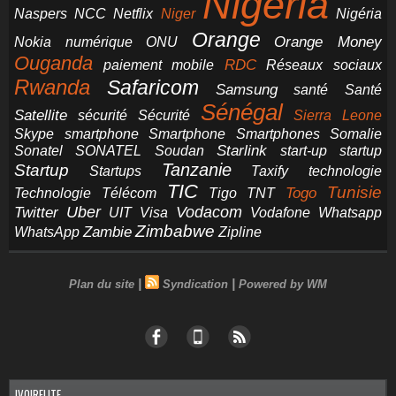
Nigeria
NCC
Naspers
Netflix
Niger
Nigéria
Orange
Orange Money
Nokia
numérique
ONU
Ouganda
RDC
paiement mobile
Réseaux sociaux
Rwanda
Safaricom
Samsung
santé
Santé
Sénégal
Satellite
sécurité
Sécurité
Sierra Leone
smartphone
Smartphones
Skype
Smartphone
Somalie
Starlink
start-up
startup
Sonatel
SONATEL
Soudan
Tanzanie
Startup
technologie
Startups
Taxify
TIC
Tunisie
Technologie
Télécom
Tigo
Togo
TNT
Uber
Vodacom
Twitter
UIT
Visa
Vodafone
Whatsapp
Zimbabwe
Zambie
WhatsApp
Zipline
|
|
Plan du site
Syndication
Powered by WM
IVOIRELITE