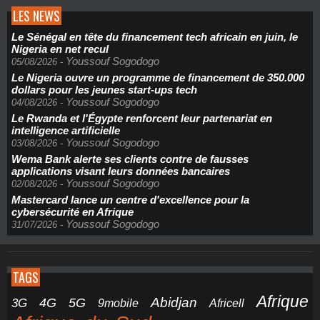
LES NEWS
Le Sénégal en tête du financement tech africain en juin, le
Nigeria en net recul
Youssouf Sogodogo
05/08/2026
-
Le Nigeria ouvre un programme de financement de 350.000
dollars pour les jeunes start-ups tech
Youssouf Sogodogo
04/08/2026
-
Le Rwanda et l'Égypte renforcent leur partenariat en
intelligence artificielle
Youssouf Sogodogo
03/08/2026
-
Wema Bank alerte ses clients contre de fausses
applications visant leurs données bancaires
Youssouf Sogodogo
02/08/2026
-
Mastercard lance un centre d'excellence pour la
cybersécurité en Afrique
Youssouf Sogodogo
31/07/2026
-
TAGS
Afrique
5G
Abidjan
4G
3G
Africell
9mobile