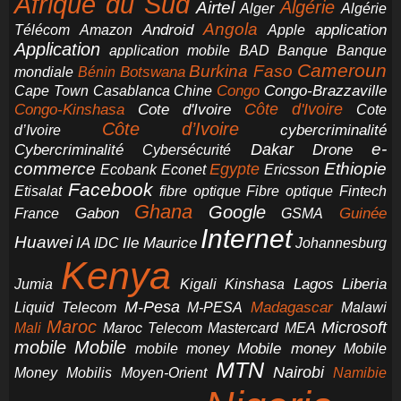
Afrique du Sud
Airtel
Algérie
Alger
Algérie
Angola
application
Android
Télécom
Amazon
Apple
Application
application mobile
BAD
Banque
Banque
Cameroun
Burkina Faso
Botswana
mondiale
Bénin
Congo-Brazzaville
Chine
Congo
Cape Town
Casablanca
Cote d'Ivoire
Côte d'Ivoire
Congo-Kinshasa
Cote
Côte d’Ivoire
cybercriminalité
d’Ivoire
e-
Dakar
Cybercriminalité
Cybersécurité
Drone
commerce
Ethiopie
Egypte
Ericsson
Ecobank
Econet
Facebook
Etisalat
fibre optique
Fibre optique
Fintech
Ghana
Google
Gabon
Guinée
France
GSMA
Internet
Huawei
IA
Ile Maurice
IDC
Johannesburg
Kenya
Jumia
Lagos
Liberia
Kigali
Kinshasa
M-Pesa
Madagascar
Liquid Telecom
M-PESA
Malawi
Maroc
Microsoft
Mali
Maroc Telecom
Mastercard
MEA
mobile
Mobile
Mobile money
Mobile
mobile money
MTN
Nairobi
Money
Mobilis
Moyen-Orient
Namibie