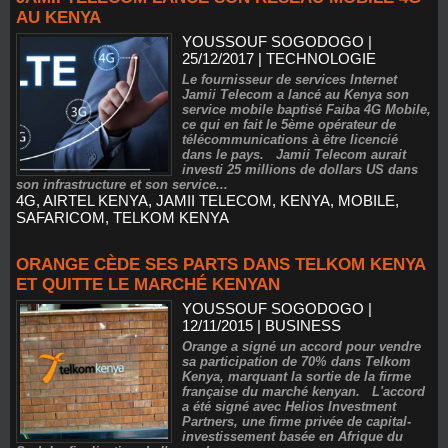
AU KENYA
YOUSSOUF SOGODOGO
|
25/12/2017
|
TECHNOLOGIE
Le fournisseur de services Internet
Jamii Telecom a lancé au Kenya son
service mobile baptisé Faiba 4G Mobile,
ce qui en fait le 5ème opérateur de
télécommunications à être licencié
dans le pays. Jamii Telecom aurait
investi 25 millions de dollars US dans
son infrastructure et son service...
4G
,
AIRTEL KENYA
,
JAMII TELECOM
,
KENYA
,
MOBILE
,
SAFARICOM
,
TELKOM KENYA
ORANGE CÈDE SES PARTS DANS TELKOM KENYA
ET QUITTE LE MARCHÉ KENYAN
YOUSSOUF SOGODOGO
|
12/11/2015
|
BUSINESS
Orange a signé un accord pour vendre
sa participation de 70% dans Telkom
Kenya, marquant la sortie de la firme
française du marché kenyan. L'accord
a été signé avec Helios Investment
Partners, une firme privée de capital-
investissement basée en Afrique du