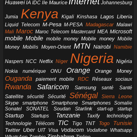
Internet
Huawei
IA
Ile Maurice
IDC
Johannesburg
Kenya
Jumia
Lagos
Liberia
Kigali
Kinshasa
M-Pesa
Madagascar
Liquid Telecom
M-PESA
Malawi
Maroc
Microsoft
Mali
Maroc Telecom
Mastercard
MEA
mobile
Mobile
Mobile money
Mobile
mobile money
MTN
Nairobi
Money
Mobilis
Moyen-Orient
Namibie
Nigeria
NCC
Naspers
Netflix
Niger
Nigéria
Orange
Orange Money
Nokia
numérique
ONU
Ouganda
RDC
paiement mobile
Réseaux sociaux
Rwanda
Safaricom
Samsung
santé
Santé
Sénégal
Satellite
sécurité
Sécurité
Sierra Leone
smartphone
Smartphones
Skype
Smartphone
Somalie
Starlink
start-up
startup
Sonatel
SONATEL
Soudan
Tanzanie
Startup
technologie
Startups
Taxify
TIC
Tunisie
Technologie
Télécom
Tigo
Togo
TNT
Uber
Vodacom
Twitter
UIT
Visa
Vodafone
Whatsapp
Zimbabwe
Zambie
WhatsApp
Zipline