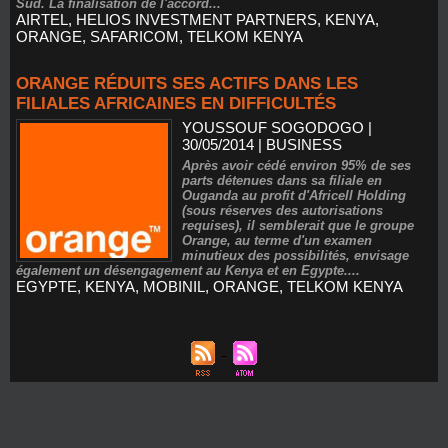
Sud. La finalisation de l'accord...
AIRTEL
,
HELIOS INVESTMENT PARTNERS
,
KENYA
,
ORANGE
,
SAFARICOM
,
TELKOM KENYA
ORANGE RÉDUITS SES ACTIFS DANS LES
FILIALES AFRICAINES EN DIFFICULTÉS
YOUSSOUF SOGODOGO
|
30/05/2014
|
BUSINESS
Après avoir cédé environ 95% de ses
parts détenues dans sa filiale en
Ouganda au profit d'Africell Holding
(sous réserves des autorisations
requises), il semblerait que le groupe
Orange, au terme d'un examen
minutieux des possibilités, envisage
également un désengagement au Kenya et en Egypte....
EGYPTE
,
KENYA
,
MOBINIL
,
ORANGE
,
TELKOM KENYA