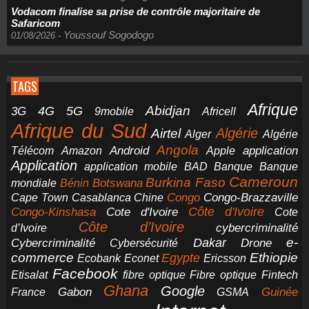
Vodacom finalise sa prise de contrôle majoritaire de
Safaricom
Youssouf Sogodogo
01/08/2026
-
TAGS
Afrique
5G
Abidjan
4G
3G
Africell
9mobile
Afrique du Sud
Airtel
Algérie
Alger
Algérie
Angola
application
Android
Télécom
Amazon
Apple
Application
application mobile
BAD
Banque
Banque
Cameroun
Burkina Faso
Botswana
mondiale
Bénin
Congo-Brazzaville
Chine
Congo
Cape Town
Casablanca
Cote d'Ivoire
Côte d'Ivoire
Congo-Kinshasa
Cote
Côte d’Ivoire
cybercriminalité
d’Ivoire
e-
Dakar
Cybercriminalité
Cybersécurité
Drone
commerce
Ethiopie
Egypte
Ericsson
Ecobank
Econet
Facebook
Etisalat
fibre optique
Fibre optique
Fintech
Ghana
Google
Gabon
Guinée
France
GSMA