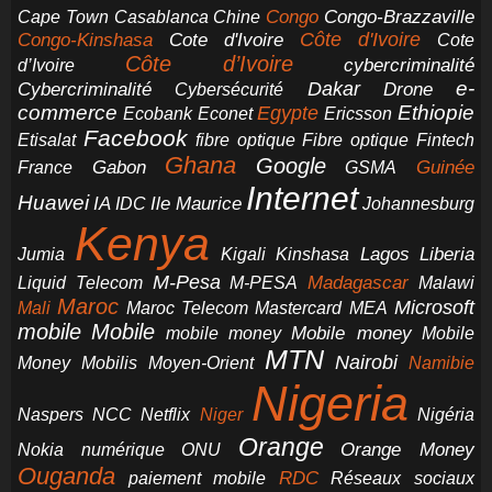
Congo-Brazzaville
Chine
Congo
Cape Town
Casablanca
Cote d'Ivoire
Côte d'Ivoire
Congo-Kinshasa
Cote
Côte d’Ivoire
cybercriminalité
d’Ivoire
e-
Dakar
Cybercriminalité
Cybersécurité
Drone
commerce
Ethiopie
Egypte
Ericsson
Ecobank
Econet
Facebook
Etisalat
fibre optique
Fibre optique
Fintech
Ghana
Google
Gabon
Guinée
France
GSMA
Internet
Huawei
IA
Ile Maurice
IDC
Johannesburg
Kenya
Jumia
Lagos
Liberia
Kigali
Kinshasa
M-Pesa
Madagascar
Liquid Telecom
M-PESA
Malawi
Maroc
Microsoft
Mali
Maroc Telecom
Mastercard
MEA
mobile
Mobile
Mobile money
Mobile
mobile money
MTN
Nairobi
Money
Mobilis
Moyen-Orient
Namibie
Nigeria
NCC
Naspers
Netflix
Niger
Nigéria
Orange
Orange Money
Nokia
numérique
ONU
Ouganda
RDC
paiement mobile
Réseaux sociaux