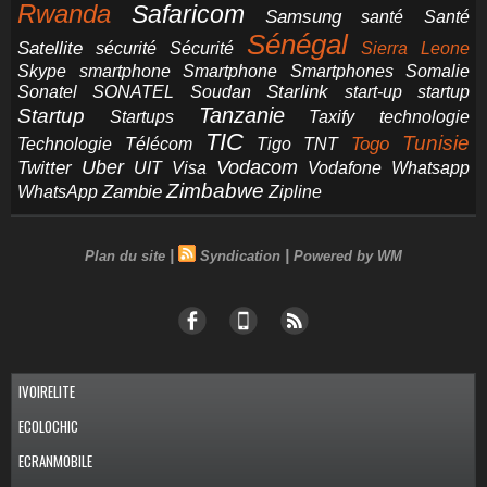
Rwanda
Safaricom
Samsung
santé
Santé
Sénégal
Satellite
sécurité
Sécurité
Sierra Leone
smartphone
Smartphones
Skype
Smartphone
Somalie
Starlink
start-up
startup
Sonatel
SONATEL
Soudan
Tanzanie
Startup
technologie
Startups
Taxify
TIC
Tunisie
Technologie
Télécom
Tigo
Togo
TNT
Uber
Vodacom
Twitter
UIT
Visa
Vodafone
Whatsapp
Zimbabwe
Zambie
WhatsApp
Zipline
|
|
Plan du site
Syndication
Powered by WM
IVOIRELITE
ECOLOCHIC
ECRANMOBILE