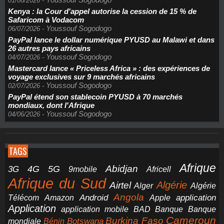
01/08/2026
-
Kenya : la Cour d'appel autorise la cession de 15 % de
Safaricom à Vodacom
Youssouf Sogodogo
06/07/2026
-
PayPal lance le dollar numérique PYUSD au Malawi et dans
26 autres pays africains
Youssouf Sogodogo
04/07/2026
-
Mastercard lance « Priceless Africa » : des expériences de
voyage exclusives sur 9 marchés africains
Youssouf Sogodogo
02/07/2026
-
PayPal étend son stablecoin PYUSD à 70 marchés
mondiaux, dont l'Afrique
Youssouf Sogodogo
04/06/2026
-
TAGS
Afrique
5G
Abidjan
4G
3G
Africell
9mobile
Afrique du Sud
Airtel
Algérie
Alger
Algérie
Angola
application
Android
Télécom
Amazon
Apple
Application
application mobile
BAD
Banque
Banque
Cameroun
Burkina Faso
Botswana
mondiale
Bénin