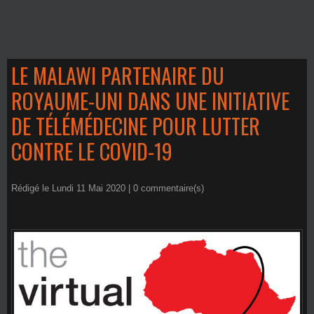
LE MALAWI PARTENAIRE DU
ROYAUME-UNI DANS UNE INITIATIVE
DE TÉLÉMÉDECINE POUR LUTTER
CONTRE LE COVID-19
Rédigé le Lundi 11 Mai 2020 |
0
commentaire(s)