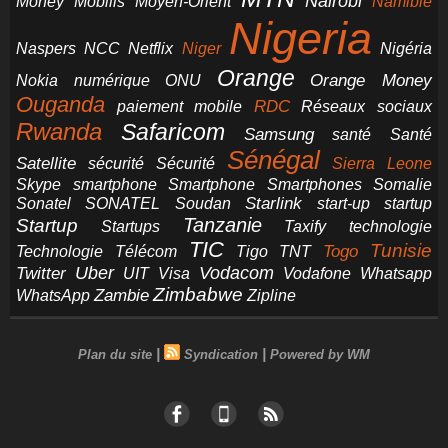
Nairobi
Money
Mobilis
Moyen-Orient
Namibie
Nigeria
NCC
Naspers
Netflix
Niger
Nigéria
Orange
Orange Money
Nokia
numérique
ONU
Ouganda
RDC
paiement mobile
Réseaux sociaux
Rwanda
Safaricom
Samsung
santé
Santé
Sénégal
Satellite
sécurité
Sécurité
Sierra Leone
smartphone
Smartphones
Skype
Smartphone
Somalie
Starlink
start-up
startup
Sonatel
SONATEL
Soudan
Tanzanie
Startup
technologie
Startups
Taxify
TIC
Tunisie
Technologie
Télécom
Tigo
Togo
TNT
Uber
Vodacom
Twitter
UIT
Visa
Vodafone
Whatsapp
Zimbabwe
Zambie
WhatsApp
Zipline
|
|
Plan du site
Syndication
Powered by WM