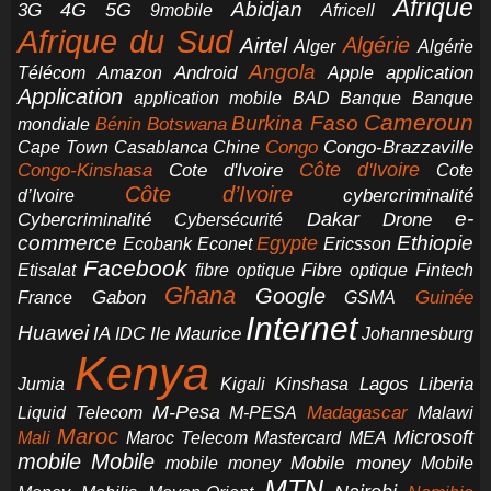
Afrique
5G
Abidjan
4G
3G
Africell
9mobile
Afrique du Sud
Airtel
Algérie
Alger
Algérie
Angola
application
Android
Télécom
Amazon
Apple
Application
application mobile
BAD
Banque
Banque
Cameroun
Burkina Faso
Botswana
mondiale
Bénin
Congo-Brazzaville
Chine
Congo
Cape Town
Casablanca
Cote d'Ivoire
Côte d'Ivoire
Congo-Kinshasa
Cote
Côte d’Ivoire
cybercriminalité
d’Ivoire
e-
Dakar
Cybercriminalité
Cybersécurité
Drone
commerce
Ethiopie
Egypte
Ericsson
Ecobank
Econet
Facebook
Etisalat
fibre optique
Fibre optique
Fintech
Ghana
Google
Gabon
Guinée
France
GSMA
Internet
Huawei
IA
Ile Maurice
IDC
Johannesburg
Kenya
Jumia
Lagos
Liberia
Kigali
Kinshasa
M-Pesa
Madagascar
Liquid Telecom
M-PESA
Malawi
Maroc
Microsoft
Mali
Maroc Telecom
Mastercard
MEA
mobile
Mobile
Mobile money
Mobile
mobile money
MTN