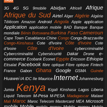
Afrique
5G
Abidjan
4G
3G
Africell
9mobile
Afrique du Sud
Airtel
Algérie
Alger
Algérie
Angola
application
Android
Télécom
Amazon
Apple
Application
application mobile
BAD
Banque
Banque
Cameroun
Burkina Faso
Botswana
mondiale
Bénin
Congo-Brazzaville
Chine
Congo
Cape Town
Casablanca
Cote d'Ivoire
Côte d'Ivoire
Congo-Kinshasa
Cote
Côte d’Ivoire
cybercriminalité
d’Ivoire
e-
Dakar
Cybercriminalité
Cybersécurité
Drone
commerce
Ethiopie
Egypte
Ericsson
Ecobank
Econet
Facebook
Etisalat
fibre optique
Fibre optique
Fintech
Ghana
Google
Gabon
Guinée
France
GSMA
Internet
Huawei
IA
Ile Maurice
IDC
Johannesburg
Kenya
Jumia
Lagos
Liberia
Kigali
Kinshasa
M-Pesa
Madagascar
Liquid Telecom
M-PESA
Malawi
Maroc
Microsoft
Mali
Maroc Telecom
Mastercard
MEA
mobile
Mobile
Mobile money
Mobile
mobile money