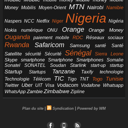
MTN
Nairobi
Money
Mobilis
Moyen-Orient
Namibie
Nigeria
NCC
Naspers
Netflix
Niger
Nigéria
Orange
Orange Money
Nokia
numérique
ONU
Ouganda
RDC
paiement mobile
Réseaux sociaux
Rwanda
Safaricom
Samsung
santé
Santé
Sénégal
Satellite
sécurité
Sécurité
Sierra Leone
smartphone
Smartphones
Skype
Smartphone
Somalie
Starlink
start-up
startup
Sonatel
SONATEL
Soudan
Tanzanie
Startup
technologie
Startups
Taxify
TIC
Tunisie
Technologie
Télécom
Tigo
Togo
TNT
Uber
Vodacom
Twitter
UIT
Visa
Vodafone
Whatsapp
Zimbabwe
Zambie
WhatsApp
Zipline
|
|
Plan du site
Syndication
Powered by WM