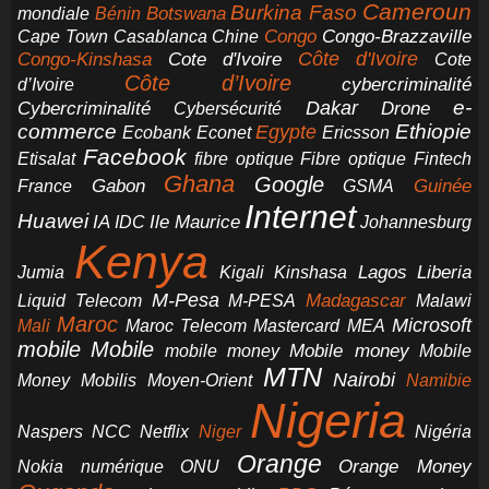
Cameroun
Burkina Faso
Botswana
mondiale
Bénin
Congo-Brazzaville
Chine
Congo
Cape Town
Casablanca
Cote d'Ivoire
Côte d'Ivoire
Congo-Kinshasa
Cote
Côte d’Ivoire
cybercriminalité
d’Ivoire
e-
Dakar
Cybercriminalité
Cybersécurité
Drone
commerce
Ethiopie
Egypte
Ericsson
Ecobank
Econet
Facebook
Etisalat
fibre optique
Fibre optique
Fintech
Ghana
Google
Gabon
Guinée
France
GSMA
Internet
Huawei
IA
Ile Maurice
IDC
Johannesburg
Kenya
Jumia
Lagos
Liberia
Kigali
Kinshasa
M-Pesa
Madagascar
Liquid Telecom
M-PESA
Malawi
Maroc
Microsoft
Mali
Maroc Telecom
Mastercard
MEA
mobile
Mobile
Mobile money
Mobile
mobile money
MTN
Nairobi
Money
Mobilis
Moyen-Orient
Namibie
Nigeria
NCC
Naspers
Netflix
Niger
Nigéria
Orange
Orange Money
Nokia
numérique
ONU