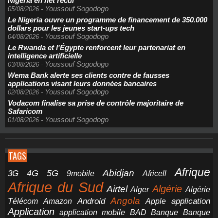
Nigeria en net recul
Youssouf Sogodogo
05/08/2026
-
Le Nigeria ouvre un programme de financement de 350.000
dollars pour les jeunes start-ups tech
Youssouf Sogodogo
04/08/2026
-
Le Rwanda et l'Égypte renforcent leur partenariat en
intelligence artificielle
Youssouf Sogodogo
03/08/2026
-
Wema Bank alerte ses clients contre de fausses
applications visant leurs données bancaires
Youssouf Sogodogo
02/08/2026
-
Vodacom finalise sa prise de contrôle majoritaire de
Safaricom
Youssouf Sogodogo
01/08/2026
-
TAGS
Afrique
5G
Abidjan
4G
3G
Africell
9mobile
Afrique du Sud
Airtel
Algérie
Alger
Algérie
Angola
application
Android
Télécom
Amazon
Apple
Application
application mobile
BAD
Banque
Banque