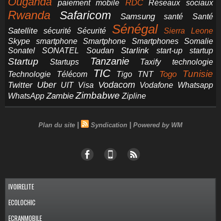
Ouganda
RDC
paiement mobile
Réseaux sociaux
Rwanda
Safaricom
Samsung
santé
Santé
Sénégal
Satellite
sécurité
Sécurité
Sierra Leone
smartphone
Smartphones
Skype
Smartphone
Somalie
Starlink
start-up
startup
Sonatel
SONATEL
Soudan
Tanzanie
Startup
technologie
Startups
Taxify
TIC
Tunisie
Technologie
Télécom
Tigo
Togo
TNT
Uber
Vodacom
Twitter
UIT
Visa
Vodafone
Whatsapp
Zimbabwe
Zambie
WhatsApp
Zipline
|
|
Plan du site
Syndication
Powered by WM
IVOIRELITE
ECOLOCHIC
ECRANMOBILE