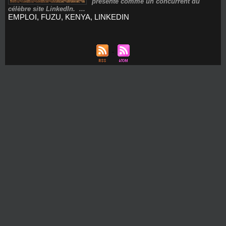
présente comme un concurrent du
célèbre site LinkedIn. ...
EMPLOI
,
FUZU
,
KENYA
,
LINKEDIN