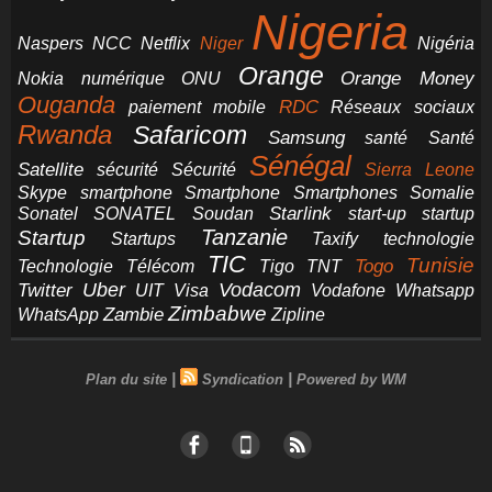
Nigeria
NCC
Naspers
Netflix
Niger
Nigéria
Orange
Orange Money
Nokia
numérique
ONU
Ouganda
RDC
paiement mobile
Réseaux sociaux
Rwanda
Safaricom
Samsung
santé
Santé
Sénégal
Satellite
sécurité
Sécurité
Sierra Leone
smartphone
Smartphones
Skype
Smartphone
Somalie
Starlink
start-up
startup
Sonatel
SONATEL
Soudan
Tanzanie
Startup
technologie
Startups
Taxify
TIC
Tunisie
Technologie
Télécom
Tigo
Togo
TNT
Uber
Vodacom
Twitter
UIT
Visa
Vodafone
Whatsapp
Zimbabwe
Zambie
WhatsApp
Zipline
|
|
Plan du site
Syndication
Powered by WM