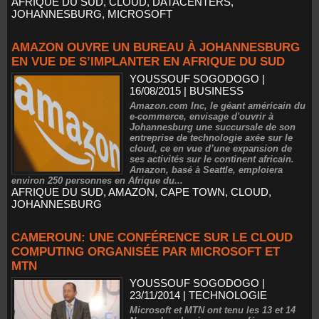
AFRIQUE DU SUD
,
CLOUD
,
DATACENTERS
,
JOHANNESBURG
,
MICROSOFT
AMAZON OUVRE UN BUREAU À JOHANNESBURG
EN VUE DE S’IMPLANTER EN AFRIQUE DU SUD
YOUSSOUF SOGODOGO
|
16/08/2015
|
BUSINESS
Amazon.com Inc, le géant américain du
e-commerce, envisage d'ouvrir à
Johannesburg une succursale de son
entreprise de technologie axée sur le
cloud, ce en vue d’une expansion de
ses activités sur le continent africain.
Amazon, basé à Seattle, emploiera
environ 250 personnes en Afrique du...
AFRIQUE DU SUD
,
AMAZON
,
CAPE TOWN
,
CLOUD
,
JOHANNESBURG
CAMEROUN: UNE CONFÉRENCE SUR LE CLOUD
COMPUTING ORGANISÉE PAR MICROSOFT ET
MTN
YOUSSOUF SOGODOGO
|
23/11/2014
|
TECHNOLOGIE
Microsoft et MTN ont tenu les 13 et 14