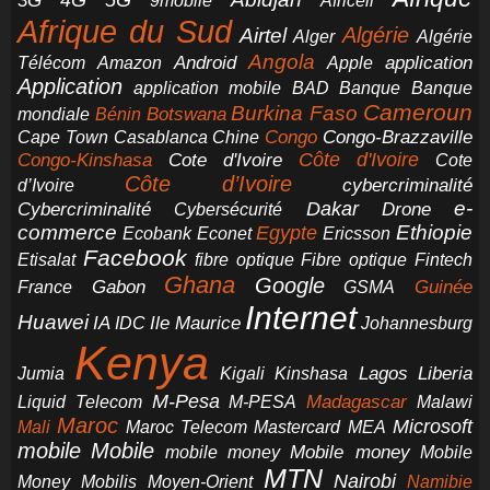
4G
3G
Africell
9mobile
Afrique du Sud
Airtel
Algérie
Alger
Algérie
Angola
application
Android
Télécom
Amazon
Apple
Application
application mobile
BAD
Banque
Banque
Cameroun
Burkina Faso
Botswana
mondiale
Bénin
Congo-Brazzaville
Chine
Congo
Cape Town
Casablanca
Cote d'Ivoire
Côte d'Ivoire
Congo-Kinshasa
Cote
Côte d’Ivoire
cybercriminalité
d’Ivoire
e-
Dakar
Cybercriminalité
Cybersécurité
Drone
commerce
Ethiopie
Egypte
Ericsson
Ecobank
Econet
Facebook
Etisalat
fibre optique
Fibre optique
Fintech
Ghana
Google
Gabon
Guinée
France
GSMA
Internet
Huawei
IA
Ile Maurice
IDC
Johannesburg
Kenya
Jumia
Lagos
Liberia
Kigali
Kinshasa
M-Pesa
Madagascar
Liquid Telecom
M-PESA
Malawi
Maroc
Microsoft
Mali
Maroc Telecom
Mastercard
MEA
mobile
Mobile
Mobile money
Mobile
mobile money
MTN
Nairobi
Money
Mobilis
Moyen-Orient
Namibie