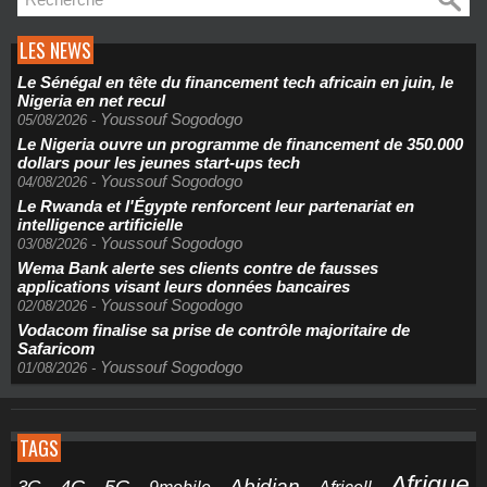
LES NEWS
Le Sénégal en tête du financement tech africain en juin, le
Nigeria en net recul
Youssouf Sogodogo
05/08/2026
-
Le Nigeria ouvre un programme de financement de 350.000
dollars pour les jeunes start-ups tech
Youssouf Sogodogo
04/08/2026
-
Le Rwanda et l'Égypte renforcent leur partenariat en
intelligence artificielle
Youssouf Sogodogo
03/08/2026
-
Wema Bank alerte ses clients contre de fausses
applications visant leurs données bancaires
Youssouf Sogodogo
02/08/2026
-
Vodacom finalise sa prise de contrôle majoritaire de
Safaricom
Youssouf Sogodogo
01/08/2026
-
TAGS
Afrique
5G
Abidjan