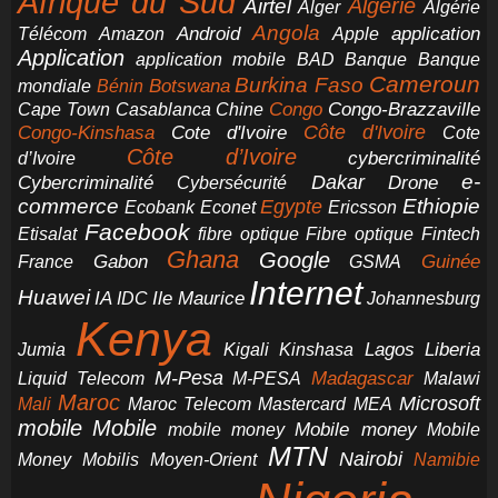
Afrique du Sud
Airtel
Algérie
Alger
Algérie
Angola
application
Android
Télécom
Amazon
Apple
Application
application mobile
BAD
Banque
Banque
Cameroun
Burkina Faso
Botswana
mondiale
Bénin
Congo-Brazzaville
Chine
Congo
Cape Town
Casablanca
Cote d'Ivoire
Côte d'Ivoire
Congo-Kinshasa
Cote
Côte d’Ivoire
cybercriminalité
d’Ivoire
e-
Dakar
Cybercriminalité
Cybersécurité
Drone
commerce
Ethiopie
Egypte
Ericsson
Ecobank
Econet
Facebook
Etisalat
fibre optique
Fibre optique
Fintech
Ghana
Google
Gabon
Guinée
France
GSMA
Internet
Huawei
IA
Ile Maurice
IDC
Johannesburg
Kenya
Jumia
Lagos
Liberia
Kigali
Kinshasa
M-Pesa
Madagascar
Liquid Telecom
M-PESA
Malawi
Maroc
Microsoft
Mali
Maroc Telecom
Mastercard
MEA
mobile
Mobile
Mobile money
Mobile
mobile money
MTN
Nairobi
Money
Mobilis
Moyen-Orient
Namibie