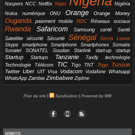
Nigeria
NCC
Naspers
Netflix
Niger
Nigéria
Orange
Orange Money
Nokia
numérique
ONU
Ouganda
RDC
paiement mobile
Réseaux sociaux
Rwanda
Safaricom
Samsung
santé
Santé
Sénégal
Satellite
sécurité
Sécurité
Sierra Leone
smartphone
Smartphones
Skype
Smartphone
Somalie
Starlink
start-up
startup
Sonatel
SONATEL
Soudan
Tanzanie
Startup
technologie
Startups
Taxify
TIC
Tunisie
Technologie
Télécom
Tigo
Togo
TNT
Uber
Vodacom
Twitter
UIT
Visa
Vodafone
Whatsapp
Zimbabwe
Zambie
WhatsApp
Zipline
|
|
Plan du site
Syndication
Powered by WM
IVOIRELITE