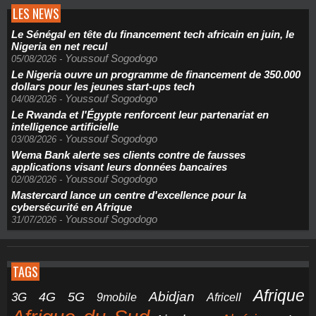
LES NEWS
Le Sénégal en tête du financement tech africain en juin, le
Nigeria en net recul
Youssouf Sogodogo
05/08/2026
-
Le Nigeria ouvre un programme de financement de 350.000
dollars pour les jeunes start-ups tech
Youssouf Sogodogo
04/08/2026
-
Le Rwanda et l'Égypte renforcent leur partenariat en
intelligence artificielle
Youssouf Sogodogo
03/08/2026
-
Wema Bank alerte ses clients contre de fausses
applications visant leurs données bancaires
Youssouf Sogodogo
02/08/2026
-
Mastercard lance un centre d'excellence pour la
cybersécurité en Afrique
Youssouf Sogodogo
31/07/2026
-
TAGS
Afrique
5G
Abidjan
4G
3G
Africell
9mobile